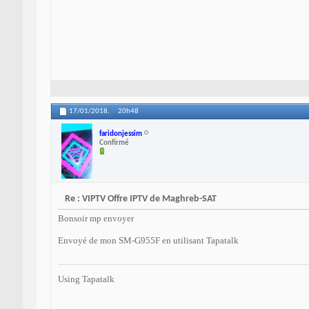
17/01/2018,
20h48
faridonjessim
Confirmé
Re : VIPTV Offre IPTV de Maghreb-SAT
Bonsoir mp envoyer
Envoyé de mon SM-G955F en utilisant Tapatalk
Using Tapatalk