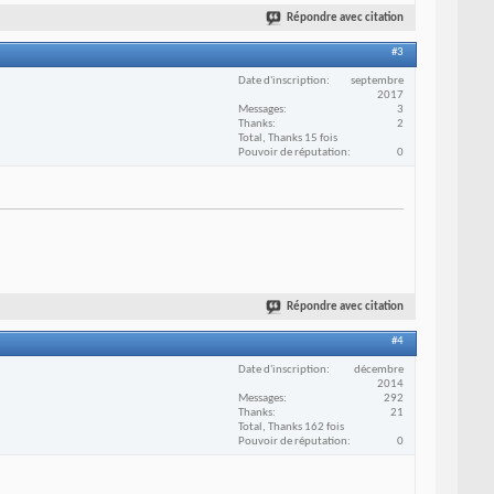
Répondre avec citation
#3
Date d'inscription
septembre
2017
Messages
3
Thanks
2
Total, Thanks 15 fois
Pouvoir de réputation
0
Répondre avec citation
#4
Date d'inscription
décembre
2014
Messages
292
Thanks
21
Total, Thanks 162 fois
Pouvoir de réputation
0