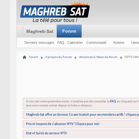
Forum
Maghreb-Sat
Derniers messages
FAQ
Calendrier
Communauté
Actions
Liens
Forum
A propos du Forum
Annonces & News du forum
VIPTV Offr
Si ceci est votre première visite, n'oubliez pas de consulter la
FAQ
en cliquant sur l
que vous voulez visiter depuis la liste ci-dessous.
Maghreb-Sat offre un Serveur Cccam Gratuit pour ses membres actifs ! cliquez p
Prix et moyens de s'abonner IPTV! Cliquez pour voir
Etat et Suivis du serveur IPTV