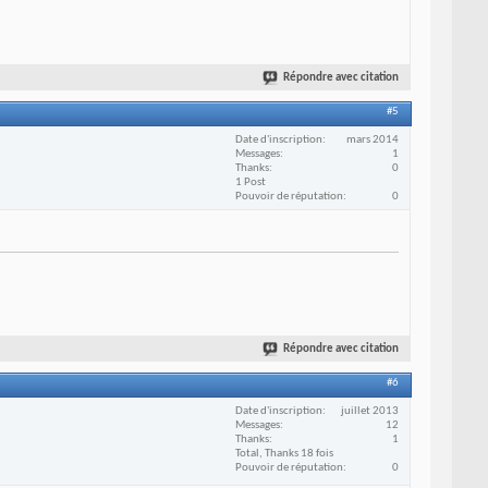
Répondre avec citation
#5
Date d'inscription
mars 2014
Messages
1
Thanks
0
1 Post
Pouvoir de réputation
0
Répondre avec citation
#6
Date d'inscription
juillet 2013
Messages
12
Thanks
1
Total, Thanks 18 fois
Pouvoir de réputation
0