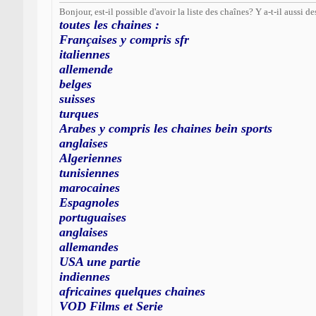
Bonjour, est-il possible d'avoir la liste des chaînes? Y a-t-il aussi d
toutes les chaines :
Françaises y compris sfr
italiennes
allemende
belges
suisses
turques
Arabes y compris les chaines bein sports
anglaises
Algeriennes
tunisiennes
marocaines
Espagnoles
portuguaises
anglaises
allemandes
USA une partie
indiennes
africaines quelques chaines
VOD Films et Serie