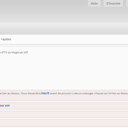
Aide
S'inscrire
 rapides
e IPTV de Maghreb-SAT
e lien au dessus. Vous devez être
inscrit
avant de pouvoir crée un message: cliquez sur le lien au dess
our voir