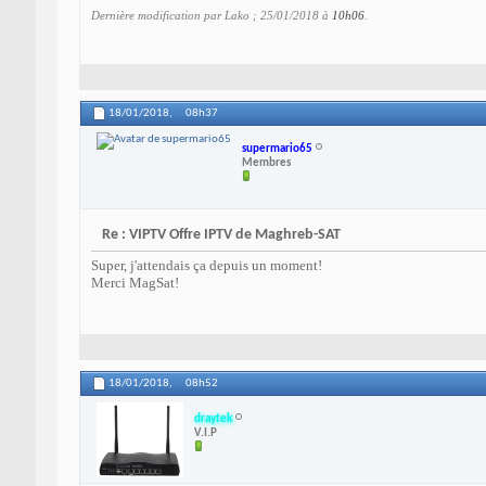
Dernière modification par Lako ; 25/01/2018 à
10h06
.
18/01/2018,
08h37
supermario65
Membres
Re : VIPTV Offre IPTV de Maghreb-SAT
Super, j'attendais ça depuis un moment!
Merci MagSat!
18/01/2018,
08h52
draytek
V.I.P