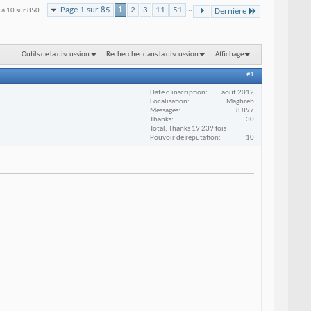
Page 1 sur 85
1
2
3
11
51
...
1 à 10 sur 850
Dernière
Outils de la discussion
Rechercher dans la discussion
Affichage
#1
Date d'inscription
août 2012
Localisation
Maghreb
Messages
8 897
Thanks
30
Total, Thanks 19 239 fois
Pouvoir de réputation
10