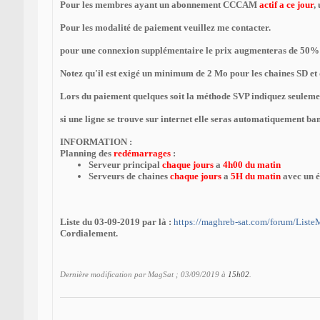
Pour les membres ayant un abonnement CCCAM
actif a ce jour
,
Pour les modalité de paiement veuillez me contacter.
pour une connexion supplémentaire le prix augmenteras de 50% 
Notez qu'il est exigé un minimum de 2 Mo pour les chaines SD et 
Lors du paiement quelques soit la méthode SVP indiquez seulement 
si une ligne se trouve sur internet elle seras automatiquement ban
INFORMATION :
Planning des
redémarrages
:
Serveur principal
chaque jours
a
4h00 du matin
Serveurs de chaines
chaque jours
a
5H du matin
avec un é
Liste du 03-09-2019 par là :
https://maghreb-sat.com/forum/Liste
Cordialement.
Dernière modification par MagSat ; 03/09/2019 à
15h02
.