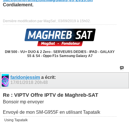
Cordialement.
Dernière modification par MagSat ; 03/09/2019 à
15h02
.
DM 500 - VU+ DUO & 2 Zero - SERVEURS DEDIES - IPAD - GALAXY
S5 & S4 - Oppo F1s Samsung Galaxy A7
faridonjessim
a écrit:
17/01/2018
20h48
Re : VIPTV Offre IPTV de Maghreb-SAT
Bonsoir mp envoyer
Envoyé de mon SM-G955F en utilisant Tapatalk
Using Tapatalk