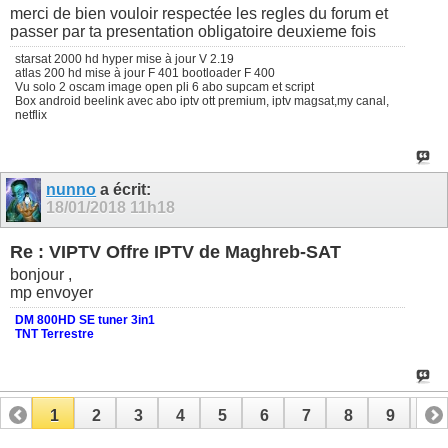
merci de bien vouloir respectée les regles du forum et
passer par ta presentation obligatoire deuxieme fois
starsat 2000 hd hyper mise à jour V 2.19
atlas 200 hd mise à jour F 401 bootloader F 400
Vu solo 2 oscam image open pli 6 abo supcam et script
Box android beelink avec abo iptv ott premium, iptv magsat,my canal,
netflix
nunno
a écrit:
18/01/2018
11h18
Re : VIPTV Offre IPTV de Maghreb-SAT
bonjour ,
mp envoyer
DM 800HD SE tuner 3in1
TNT Terrestre
1
2
3
4
5
6
7
8
9
10