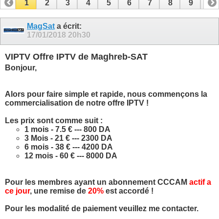
1
2
3
4
5
6
7
8
9
10
11
12
13
14
15
16
17
MagSat
a écrit:
17/01/2018
20h30
VIPTV Offre IPTV de Maghreb-SAT
Bonjour,
Alors pour faire simple et rapide, nous commençons la
commercialisation de notre offre IPTV !
Les prix sont comme suit :
1 mois - 7.5 € --- 800 DA
3 Mois - 21 € --- 2300 DA
6 mois - 38 € --- 4200 DA
12 mois - 60 € --- 8000 DA
Pour les membres ayant un abonnement CCCAM
actif a
ce jour
, une remise de
20%
est accordé !
Pour les modalité de paiement veuillez me contacter.