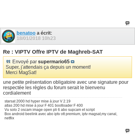
benatoo
a écrit:
18/01/2018
10h23
Re : VIPTV Offre IPTV de Maghreb-SAT
Envoyé par
supermario65
Super, j'attendais ça depuis un moment!
Merci MagSat!
une petite présentation obligatoire avec une signature pour
respectée les règles du forum serait le bienvenu
cordialement
starsat 2000 hd hyper mise à jour V 2.19
atlas 200 hd mise à jour F 401 bootloader F 400
Vu solo 2 oscam image open pli 6 abo supcam et script
Box android beelink avec abo iptv ott premium, iptv magsat,my canal,
netflix