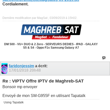
Cordialement.
Dernière modification par MagSat ; 03/09/2019 à
15h02
.
DM 500 - VU+ DUO & 2 Zero - SERVEURS DEDIES - IPAD - GALAXY
S5 & S4 - Oppo F1s Samsung Galaxy A7
faridonjessim
a écrit:
17/01/2018
20h48
Re : VIPTV Offre IPTV de Maghreb-SAT
Bonsoir mp envoyer
Envoyé de mon SM-G955F en utilisant Tapatalk
Using Tapatalk