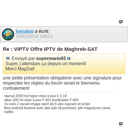
benatoo
a écrit:
18/01/2018
10h23
Re : VIPTV Offre IPTV de Maghreb-SAT
Envoyé par
supermario65
Super, j'attendais ça depuis un moment!
Merci MagSat!
une petite présentation obligatoire avec une signature pour
respectée les règles du forum serait le bienvenu
cordialement
starsat 2000 hd hyper mise à jour V 2.19
atlas 200 hd mise à jour F 401 bootloader F 400
Vu solo 2 oscam image open pli 6 abo supcam et script
Box android beelink avec abo iptv ott premium, iptv magsat,my canal,
netflix