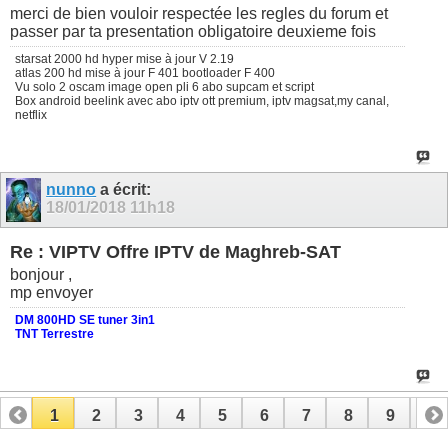
merci de bien vouloir respectée les regles du forum et
passer par ta presentation obligatoire deuxieme fois
starsat 2000 hd hyper mise à jour V 2.19
atlas 200 hd mise à jour F 401 bootloader F 400
Vu solo 2 oscam image open pli 6 abo supcam et script
Box android beelink avec abo iptv ott premium, iptv magsat,my canal,
netflix
nunno
a écrit:
18/01/2018
11h18
Re : VIPTV Offre IPTV de Maghreb-SAT
bonjour ,
mp envoyer
DM 800HD SE tuner 3in1
TNT Terrestre
1
2
3
4
5
6
7
8
9
10