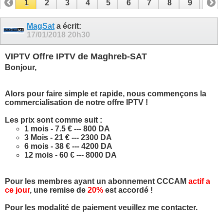
1
2
3
4
5
6
7
8
9
10
11
12
13
14
15
16
17
MagSat
a écrit:
17/01/2018
20h30
VIPTV Offre IPTV de Maghreb-SAT
Bonjour,
Alors pour faire simple et rapide, nous commençons la
commercialisation de notre offre IPTV !
Les prix sont comme suit :
1 mois - 7.5 € --- 800 DA
3 Mois - 21 € --- 2300 DA
6 mois - 38 € --- 4200 DA
12 mois - 60 € --- 8000 DA
Pour les membres ayant un abonnement CCCAM
actif a
ce jour
, une remise de
20%
est accordé !
Pour les modalité de paiement veuillez me contacter.