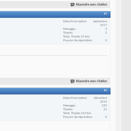
Répondre avec citation
#3
Date d'inscription
septembre
2017
Messages
3
Thanks
2
Total, Thanks 15 fois
Pouvoir de réputation
0
Répondre avec citation
#4
Date d'inscription
décembre
2014
Messages
292
Thanks
21
Total, Thanks 162 fois
Pouvoir de réputation
0