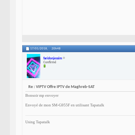
17/01/2018,
20h48
faridonjessim
Confirmé
Re : VIPTV Offre IPTV de Maghreb-SAT
Bonsoir mp envoyer
Envoyé de mon SM-G955F en utilisant Tapatalk
Using Tapatalk