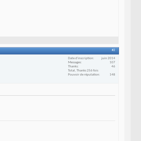
#2
Date d'inscription
juin 2014
Messages
107
Thanks
46
Total, Thanks 256 fois
Pouvoir de réputation
148