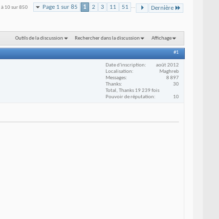
Page 1 sur 85
1
2
3
11
51
...
1 à 10 sur 850
Dernière
Outils de la discussion
Rechercher dans la discussion
Affichage
#1
Date d'inscription
août 2012
Localisation
Maghreb
Messages
8 897
Thanks
30
Total, Thanks 19 239 fois
Pouvoir de réputation
10