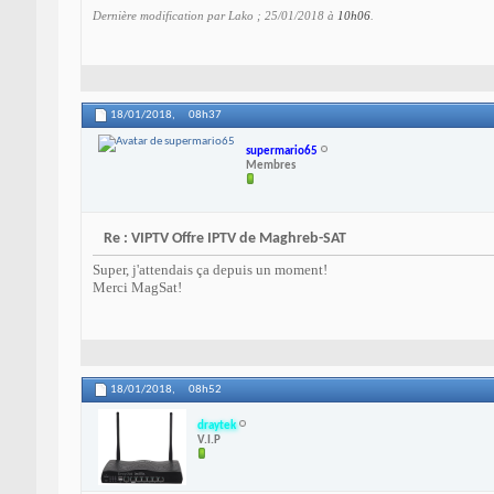
Dernière modification par Lako ; 25/01/2018 à
10h06
.
18/01/2018,
08h37
supermario65
Membres
Re : VIPTV Offre IPTV de Maghreb-SAT
Super, j'attendais ça depuis un moment!
Merci MagSat!
18/01/2018,
08h52
draytek
V.I.P