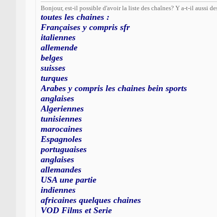
Bonjour, est-il possible d'avoir la liste des chaînes? Y a-t-il aussi d
toutes les chaines :
Françaises y compris sfr
italiennes
allemende
belges
suisses
turques
Arabes y compris les chaines bein sports
anglaises
Algeriennes
tunisiennes
marocaines
Espagnoles
portuguaises
anglaises
allemandes
USA une partie
indiennes
africaines quelques chaines
VOD Films et Serie