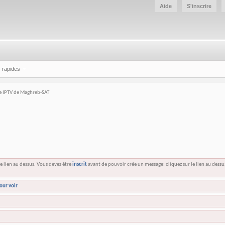
Aide
S'inscrire
 rapides
e IPTV de Maghreb-SAT
e lien au dessus. Vous devez être
inscrit
avant de pouvoir crée un message: cliquez sur le lien au dess
our voir