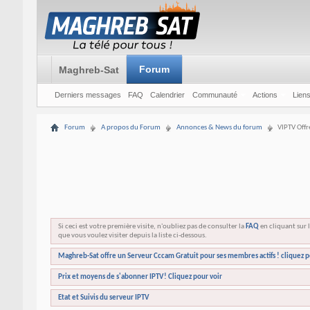
Forum
Maghreb-Sat
Derniers messages
FAQ
Calendrier
Communauté
Actions
Liens
Forum
A propos du Forum
Annonces & News du forum
VIPTV Offr
Si ceci est votre première visite, n'oubliez pas de consulter la
FAQ
en cliquant sur l
que vous voulez visiter depuis la liste ci-dessous.
Maghreb-Sat offre un Serveur Cccam Gratuit pour ses membres actifs ! cliquez p
Prix et moyens de s'abonner IPTV! Cliquez pour voir
Etat et Suivis du serveur IPTV