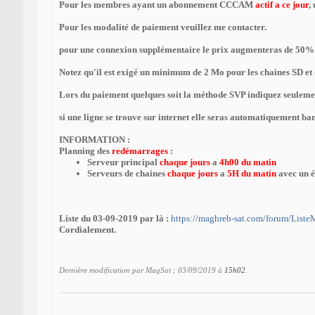
Pour les membres ayant un abonnement CCCAM
actif a ce jour
,
Pour les modalité de paiement veuillez me contacter.
pour une connexion supplémentaire le prix augmenteras de 50% 
Notez qu'il est exigé un minimum de 2 Mo pour les chaines SD et 
Lors du paiement quelques soit la méthode SVP indiquez seulement 
si une ligne se trouve sur internet elle seras automatiquement ban
INFORMATION :
Planning des
redémarrages
:
Serveur principal
chaque jours
a
4h00 du matin
Serveurs de chaines
chaque jours
a
5H du matin
avec un é
Liste du 03-09-2019 par là :
https://maghreb-sat.com/forum/Liste
Cordialement.
Dernière modification par MagSat ; 03/09/2019 à
15h02
.