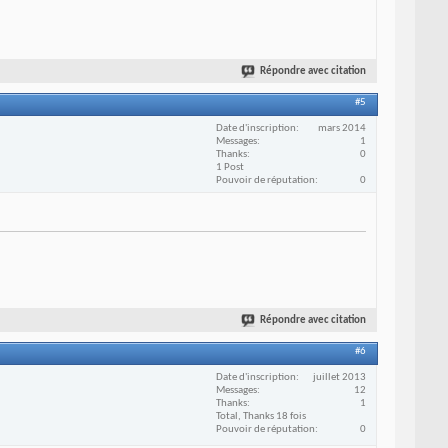
Répondre avec citation
#5
Date d'inscription
mars 2014
Messages
1
Thanks
0
1 Post
Pouvoir de réputation
0
Répondre avec citation
#6
Date d'inscription
juillet 2013
Messages
12
Thanks
1
Total, Thanks 18 fois
Pouvoir de réputation
0