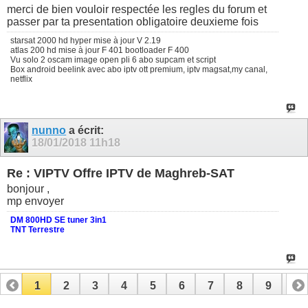
merci de bien vouloir respectée les regles du forum et
passer par ta presentation obligatoire deuxieme fois
starsat 2000 hd hyper mise à jour V 2.19
atlas 200 hd mise à jour F 401 bootloader F 400
Vu solo 2 oscam image open pli 6 abo supcam et script
Box android beelink avec abo iptv ott premium, iptv magsat,my canal,
netflix
nunno
a écrit:
18/01/2018
11h18
Re : VIPTV Offre IPTV de Maghreb-SAT
bonjour ,
mp envoyer
DM 800HD SE tuner 3in1
TNT Terrestre
1
2
3
4
5
6
7
8
9
10