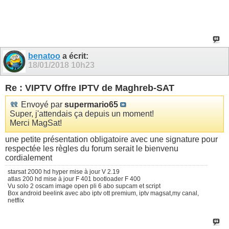
benatoo
a écrit:
18/01/2018
10h23
Re : VIPTV Offre IPTV de Maghreb-SAT
Envoyé par
supermario65
Super, j'attendais ça depuis un moment!
Merci MagSat!
une petite présentation obligatoire avec une signature pour
respectée les règles du forum serait le bienvenu
cordialement
starsat 2000 hd hyper mise à jour V 2.19
atlas 200 hd mise à jour F 401 bootloader F 400
Vu solo 2 oscam image open pli 6 abo supcam et script
Box android beelink avec abo iptv ott premium, iptv magsat,my canal,
netflix