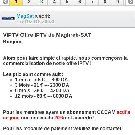
1
2
3
4
5
6
7
8
9
10
11
12
13
14
15
16
17
MagSat
a écrit:
17/01/2018
20h30
VIPTV Offre IPTV de Maghreb-SAT
Bonjour,
Alors pour faire simple et rapide, nous commençons la
commercialisation de notre offre IPTV !
Les prix sont comme suit :
1 mois - 7.5 € --- 800 DA
3 Mois - 21 € --- 2300 DA
6 mois - 38 € --- 4200 DA
12 mois - 60 € --- 8000 DA
Pour les membres ayant un abonnement CCCAM
actif a
ce jour
, une remise de
20%
est accordé !
Pour les modalité de paiement veuillez me contacter.