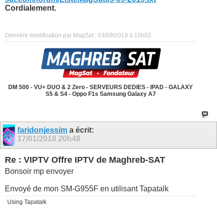
Cordialement.
Dernière modification par MagSat ; 03/09/2019 à
15h02
.
DM 500 - VU+ DUO & 2 Zero - SERVEURS DEDIES - IPAD - GALAXY
S5 & S4 - Oppo F1s Samsung Galaxy A7
faridonjessim
a écrit:
17/01/2018
20h48
Re : VIPTV Offre IPTV de Maghreb-SAT
Bonsoir mp envoyer
Envoyé de mon SM-G955F en utilisant Tapatalk
Using Tapatalk