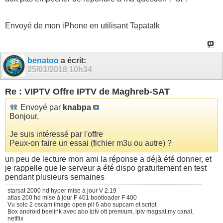
Envoyé de mon iPhone en utilisant Tapatalk
benatoo
a écrit:
25/01/2018
10h34
Re : VIPTV Offre IPTV de Maghreb-SAT
Envoyé par
knabpa
Bonjour,
Je suis intéressé par l'offre
Peux-on faire un essai (fichier m3u ou autre) ?
un peu de lecture mon ami la réponse a déjà été donner, et
je rappelle que le serveur a été dispo gratuitement en test
pendant plusieurs semaines
starsat 2000 hd hyper mise à jour V 2.19
atlas 200 hd mise à jour F 401 bootloader F 400
Vu solo 2 oscam image open pli 6 abo supcam et script
Box android beelink avec abo iptv ott premium, iptv magsat,my canal,
netflix