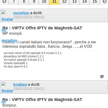
6
7
8
9
10
11
12
13
14
15
16
22
23
24
25
26
27
ourartou
a écrit:
25/01/2018
09h41
Re : VIPTV Offre IPTV de Maghreb-SAT
MP envoyé.
Cavolo , i canali italiani non funzionano? , perche a me
interessa sopratutto italia , francia , belga , .....et VOD
vu+solo clone v3 bh openpli 4.0 cccam 2.2.1
dreambox hd 800 (clone) 2.2.1
Vu+solo2 openpli 4.0cam 2.2.1
Vusolo openpli6.1
Vu duo open-li 6.1
knabpa
a écrit:
25/01/2018
10h21
Re : VIPTV Offre IPTV de Maghreb-SAT
Bonjour,