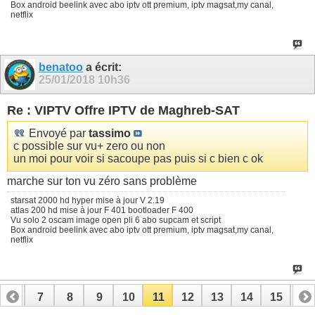
Box android beelink avec abo iptv ott premium, iptv magsat,my canal,
netflix
benatoo
a écrit:
25/01/2018
10h36
Re : VIPTV Offre IPTV de Maghreb-SAT
Envoyé par
tassimo
c possible sur vu+ zero ou non
un moi pour voir si sacoupe pas puis si c bien c ok
marche sur ton vu zéro sans problème
starsat 2000 hd hyper mise à jour V 2.19
atlas 200 hd mise à jour F 401 bootloader F 400
Vu solo 2 oscam image open pli 6 abo supcam et script
Box android beelink avec abo iptv ott premium, iptv magsat,my canal,
netflix
6
7
8
9
10
11
12
13
14
15
16