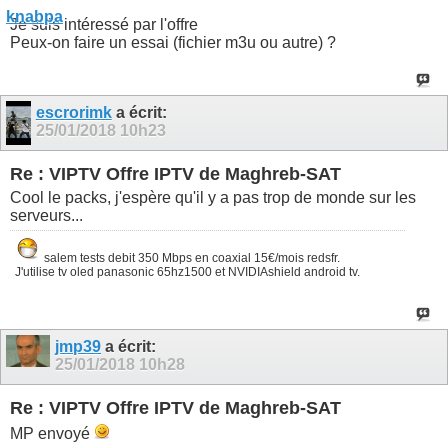
Je suis intéressé par l'offre
Peux-on faire un essai (fichier m3u ou autre) ?
escrorimk
a écrit:
25/01/2018
10h23
Re : VIPTV Offre IPTV de Maghreb-SAT
Cool le packs, j'espère qu'il y a pas trop de monde sur les
serveurs...
salem tests debit 350 Mbps en coaxial 15€/mois redsfr.
J'utilise tv oled panasonic 65hz1500 et NVIDIAshield android tv.
jmp39
a écrit:
25/01/2018
10h28
Re : VIPTV Offre IPTV de Maghreb-SAT
MP envoyé