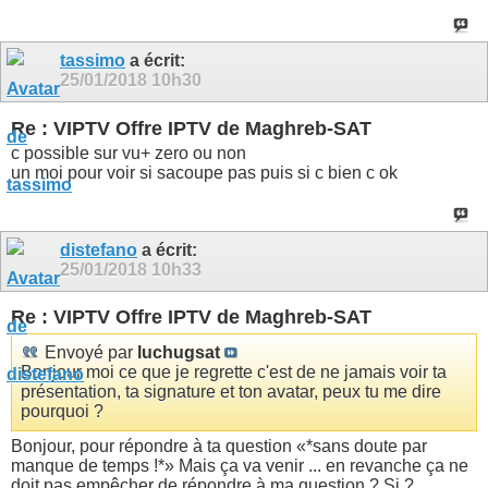
tassimo
a écrit:
25/01/2018
10h30
Re : VIPTV Offre IPTV de Maghreb-SAT
c possible sur vu+ zero ou non
un moi pour voir si sacoupe pas puis si c bien c ok
distefano
a écrit:
25/01/2018
10h33
Re : VIPTV Offre IPTV de Maghreb-SAT
Envoyé par
luchugsat
Bonjour moi ce que je regrette c'est de ne jamais voir ta
présentation, ta signature et ton avatar, peux tu me dire
pourquoi ?
Bonjour, pour répondre à ta question «*sans doute par
manque de temps !*» Mais ça va venir ... en revanche ça ne
doit pas empêcher de répondre à ma question ? Si ?