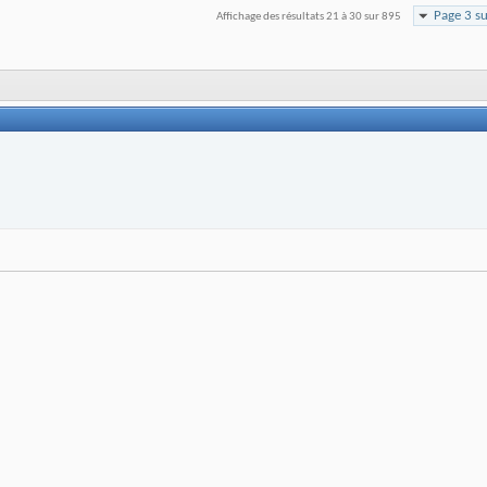
Page 3 s
Affichage des résultats 21 à 30 sur 895