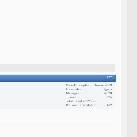
#22
Date d'inscription
février 2013
Localisation
Bulgaria
Messages
4 628
Thanks
226
Total, Thanks 619 fois
Pouvoir de réputation
169