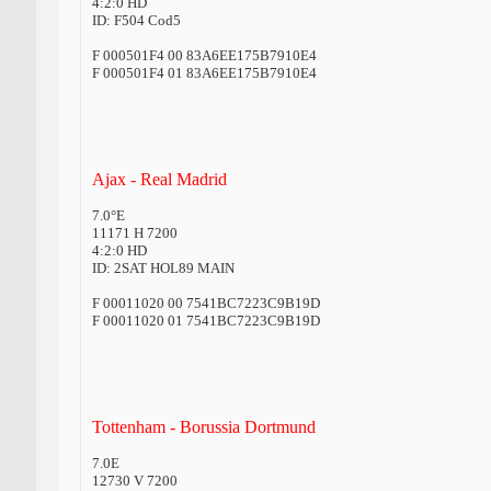
4:2:0 HD
ID: F504 Cod5
F 000501F4 00 83A6EE175B7910E4
F 000501F4 01 83A6EE175B7910E4
Ajax - Real Madrid
7.0°E
11171 H 7200
4:2:0 HD
ID: 2SAT HOL89 MAIN
F 00011020 00 7541BC7223C9B19D
F 00011020 01 7541BC7223C9B19D
Tottenham - Borussia Dortmund
7.0E
12730 V 7200