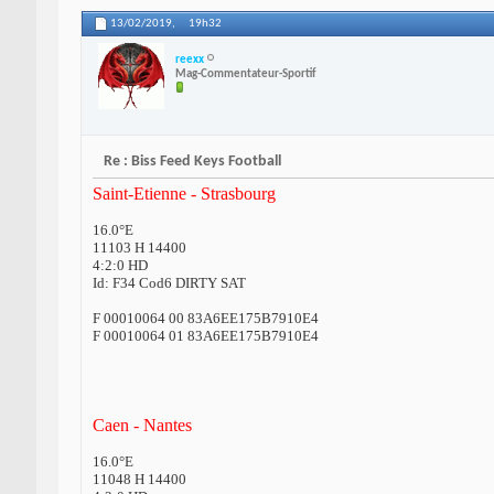
13/02/2019,
19h32
reexx
Mag-Commentateur-Sportif
Re : Biss Feed Keys Football
Saint-Etienne - Strasbourg
16.0°E
11103 H 14400
4:2:0 HD
Id: F34 Cod6 DIRTY SAT
F 00010064 00 83A6EE175B7910E4
F 00010064 01 83A6EE175B7910E4
Caen - Nantes
16.0°E
11048 H 14400