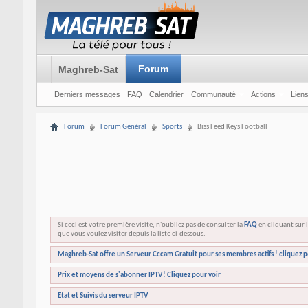
Forum
Maghreb-Sat
Derniers messages
FAQ
Calendrier
Communauté
Actions
Liens
Forum
Forum Général
Sports
Biss Feed Keys Football
Si ceci est votre première visite, n'oubliez pas de consulter la
FAQ
en cliquant sur l
que vous voulez visiter depuis la liste ci-dessous.
Maghreb-Sat offre un Serveur Cccam Gratuit pour ses membres actifs ! cliquez p
Prix et moyens de s'abonner IPTV! Cliquez pour voir
Etat et Suivis du serveur IPTV