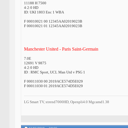
11188 H 7500
4:2:0 HD
ID: UKI 1803 Enc 1 WBA
F 00010021 00 12345AA02019023B
F 00010021 01 12345AA02019023B
Manchester United - Paris Saint-Germain
7.0E
12691 V 9875
4:2:0 HD
ID : RMC Sport, UCL Man Utd v PSG 1
F 00011030 00 2019ACE574D5E029
F 00011030 01 2019ACE574D5E029
LG Smart TV, xtrend7000HD, Openpli4.0 Mgcamd1.38