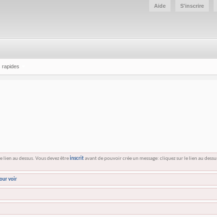
Aide
S'inscrire
 rapides
e lien au dessus. Vous devez être
inscrit
avant de pouvoir crée un message: cliquez sur le lien au dess
our voir