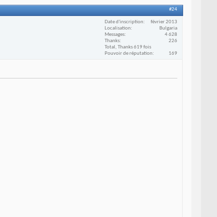
#24
Date d'inscription
février 2013
Localisation
Bulgaria
Messages
4 628
Thanks
226
Total, Thanks 619 fois
Pouvoir de réputation
169