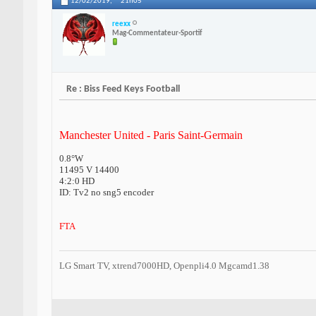
12/02/2019,
21h05
reexx
Mag-Commentateur-Sportif
Re : Biss Feed Keys Football
Manchester United - Paris Saint-Germain
0.8°W
11495 V 14400
4:2:0 HD
ID: Tv2 no sng5 encoder
FTA
LG Smart TV, xtrend7000HD, Openpli4.0 Mgcamd1.38