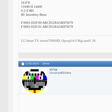
16.0°E
11049 H 14400
4:2:0 HD
ID: Interdirty Brest
F 00011020 00 ABCD128A34EF5679
F 00011020 01 ABCD128A34EF5679
LG Smart TV, xtrend7000HD, Openpli4.0 Mgcamd1.38
11/02/2019
18h46
Ich'har
Circuit publicitaire