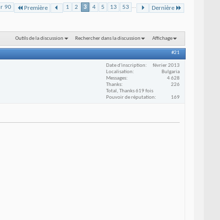
ur 90
1
2
3
4
5
13
53
...
Première
Dernière
Outils de la discussion
Rechercher dans la discussion
Affichage
#21
Date d'inscription
février 2013
Localisation
Bulgaria
Messages
4 628
Thanks
226
Total, Thanks 619 fois
Pouvoir de réputation
169