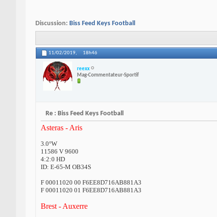
Discussion:
Biss Feed Keys Football
11/02/2019,
18h46
reexx
Mag-Commentateur-Sportif
Re : Biss Feed Keys Football
Asteras - Aris
3.0°W
11586 V 9600
4:2:0 HD
ID: E-65-M OB34S
F 00011020 00 F6EE8D716AB881A3
F 00011020 01 F6EE8D716AB881A3
Brest - Auxerre