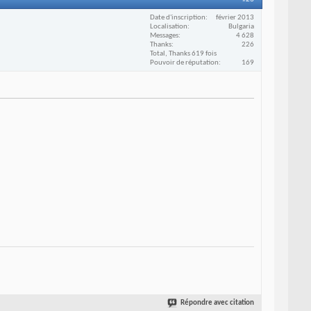
Date d'inscription
février 2013
Localisation
Bulgaria
Messages
4 628
Thanks
226
Total, Thanks 619 fois
Pouvoir de réputation
169
Répondre avec citation