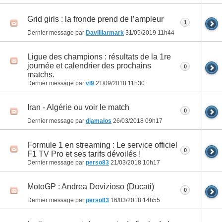
Grid girls : la fronde prend de l’ampleur
1
Dernier message par
Davilliarmark
31/05/2019
11h44
Ligue des champions : résultats de la 1re
journée et calendrier des prochains
0
matchs.
Dernier message par
vl9
21/09/2018
11h30
Iran - Algérie ou voir le match
0
Dernier message par
djamalos
26/03/2018
09h17
Formule 1 en streaming : Le service officiel
0
F1 TV Pro et ses tarifs dévoilés !
Dernier message par
perso83
21/03/2018
10h17
MotoGP : Andrea Dovizioso (Ducati)
0
Dernier message par
perso83
16/03/2018
14h55