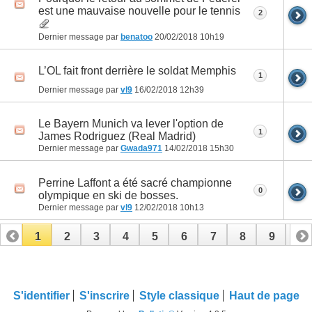
est une mauvaise nouvelle pour le tennis
2
Dernier message par
benatoo
20/02/2018
10h19
L’OL fait front derrière le soldat Memphis
1
Dernier message par
vl9
16/02/2018
12h39
Le Bayern Munich va lever l'option de
1
James Rodriguez (Real Madrid)
Dernier message par
Gwada971
14/02/2018
15h30
Perrine Laffont a été sacré championne
0
olympique en ski de bosses.
Dernier message par
vl9
12/02/2018
10h13
1
2
3
4
5
6
7
8
9
10
11
12
13
14
15
16
17
S'identifier
S'inscrire
Style classique
Haut de page