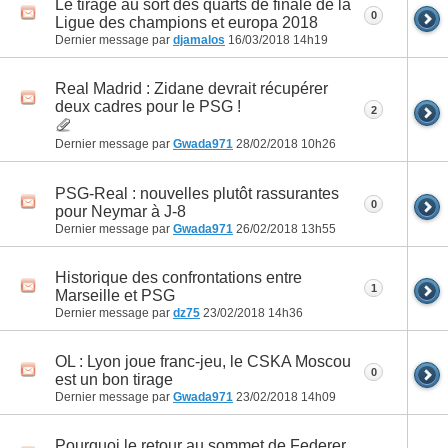
Le tirage au sort des quarts de finale de la
0
Ligue des champions et europa 2018
Dernier message par
djamalos
16/03/2018
14h19
Real Madrid : Zidane devrait récupérer
deux cadres pour le PSG !
2
Dernier message par
Gwada971
28/02/2018
10h26
PSG-Real : nouvelles plutôt rassurantes
0
pour Neymar à J-8
Dernier message par
Gwada971
26/02/2018
13h55
Historique des confrontations entre
1
Marseille et PSG
Dernier message par
dz75
23/02/2018
14h36
OL : Lyon joue franc-jeu, le CSKA Moscou
0
est un bon tirage
Dernier message par
Gwada971
23/02/2018
14h09
Pourquoi le retour au sommet de Federer