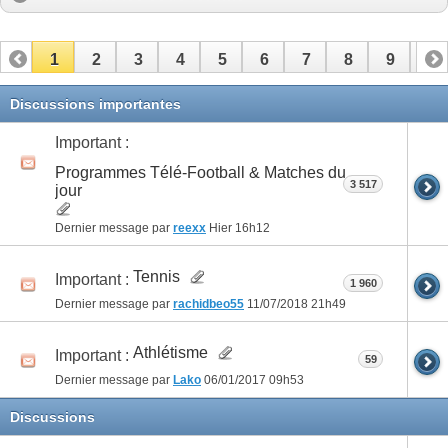
1
2
3
4
5
6
7
8
9
10
11
12
13
14
15
16
17
Discussions importantes
Important :
Programmes Télé-Football & Matches du
3 517
jour
Dernier message par
reexx
Hier
16h12
Tennis
Important :
1 960
Dernier message par
rachidbeo55
11/07/2018
21h49
Athlétisme
Important :
59
Dernier message par
Lako
06/01/2017
09h53
Discussions