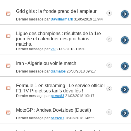
Grid girls : la fronde prend de l’ampleur
1
Dernier message par
Davilliarmark
31/05/2019
11h44
Ligue des champions : résultats de la 1re
journée et calendrier des prochains
0
matchs.
Dernier message par
vl9
21/09/2018
11h30
Iran - Algérie ou voir le match
0
Dernier message par
djamalos
26/03/2018
09h17
Formule 1 en streaming : Le service officiel
0
F1 TV Pro et ses tarifs dévoilés !
Dernier message par
perso83
21/03/2018
10h17
MotoGP : Andrea Dovizioso (Ducati)
0
Dernier message par
perso83
16/03/2018
14h55