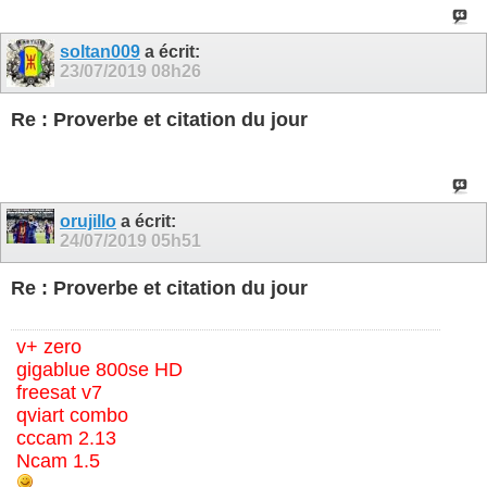
soltan009
a écrit:
23/07/2019
08h26
Re : Proverbe et citation du jour
orujillo
a écrit:
24/07/2019
05h51
Re : Proverbe et citation du jour
v+ zero
gigablue 800se HD
freesat v7
qviart combo
cccam 2.13
Ncam 1.5