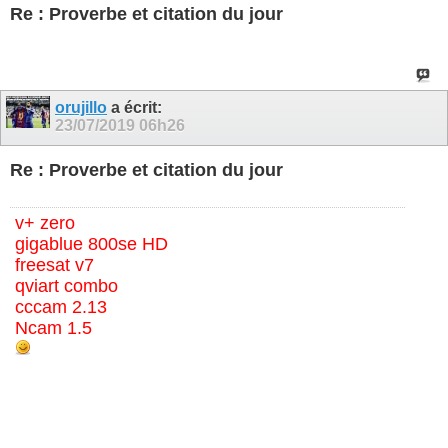
Re : Proverbe et citation du jour
orujillo
a écrit:
23/07/2019
06h26
Re : Proverbe et citation du jour
v+ zero
gigablue 800se HD
freesat v7
qviart combo
cccam 2.13
Ncam 1.5