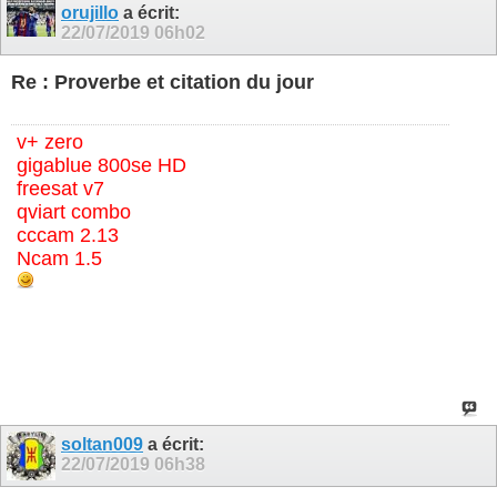
orujillo
a écrit:
22/07/2019
06h02
Re : Proverbe et citation du jour
v+ zero
gigablue 800se HD
freesat v7
qviart combo
cccam 2.13
Ncam 1.5
soltan009
a écrit:
22/07/2019
06h38