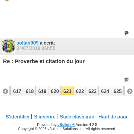
soltan009
a écrit:
24/07/2019
06h55
Re : Proverbe et citation du jour
616
617
618
619
620
621
622
623
624
625
62
636
637
S'identifier
S'inscrire
Style classique
Haut de page
Powered by
vBulletin®
Version 4.2.5
Copyright © 2026 vBulletin Solutions, Inc. All rights reserved.
.