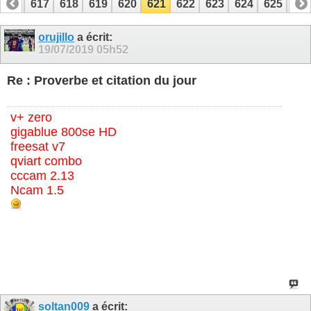
616
617
618
619
620
621
622
623
624
625
62
636
637
orujillo
a écrit:
19/07/2019
05h52
Re : Proverbe et citation du jour
v+ zero
gigablue 800se HD
freesat v7
qviart combo
cccam 2.13
Ncam 1.5
soltan009
a écrit: