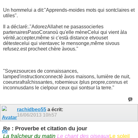
Un homme
lui a dit
:
"
Apprends-moi
des mots qui sont
claires et
utiles
"
.
Il a déclaré:
.
"
Adorez
Allah
et ne pas
associer
les
partenaires
Paso
Coran
où qu'elle mène
Celui qui vient à
la
vérité,
accepter,
même si c'est
à distance et
vous
et
déteste
celui qui vient
avec le mensonge
,
même si
vous
refusez
.
est proche
et chère à
vous
.
"
"
Soyez
sources de connaissances
,
lampe
d'instruction
connecté à
vos maisons
, lumière de nuit
,
coeurs
rafraîchissantes
, robe
mieux /
plus propre,
connus et
inconnus
dans le ciel
pour ceux qui sont
sur ​​la terre.
"
rachidbeo55
a écrit:
16/06/2013
10h57
Re : Proverbe et citation du jour
La fraîcheur du matin
Le chant des oiseaux
Le soleil