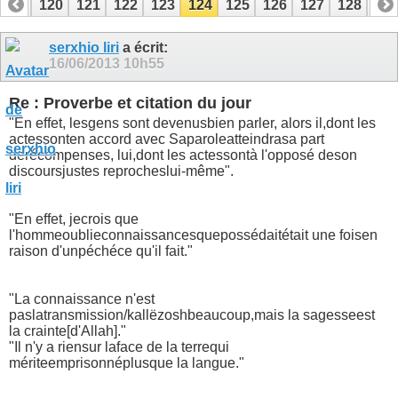
119
120
121
122
123
124
125
126
127
128
12
139
140
serxhio liri
a écrit:
16/06/2013
10h55
Re : Proverbe et citation du jour
"
En effet, les
gens sont devenus
bien parler
, alors il
,
dont les
actes
sont
en accord avec Sa
parole
atteindra
sa part
de
récompenses
, lui,
dont les actes
sont
à l'opposé de
son
discours
justes reproches
lui-même
"
.
"
En effet, je
crois que
l'homme
oublie
connaissances
que
possédait
était une fois
en
raison d'un
péché
ce qu'il fait.
"
"
La connaissance n'est
pas
la
transmission
/
kallëzosh
beaucoup,
mais la sagesse
est
la crainte
[
d'Allah
]
.
"
"
Il n'y a rien
sur la
face de la terre
qui
mérite
emprisonné
plus
que la langue.
"