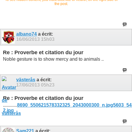
the post.
albano74
a écrit:
16/06/2013
15h03
Re : Proverbe et citation du jour
Noble gesture is to show mercy and to animals ..
västerås
a écrit:
17/06/2013
05h23
Re : Proverbe et citation du jour
............
8690_550621578332325_2043000300_n.jpg
5603_54
2.jpg
Sam221
a écrit: