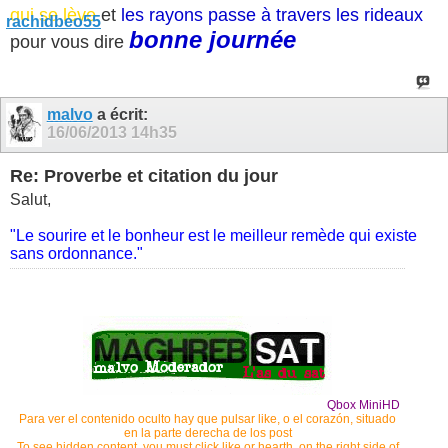
qui se lève
et
les rayons passe à
travers les rideaux
bonne journée
pour vous dire
malvo
a écrit:
16/06/2013
14h35
Re: Proverbe et citation du jour
Salut,
"Le sourire et le bonheur est le meilleur remède qui existe
sans ordonnance."
Qbox MiniHD
Para ver el contenido oculto hay que pulsar like, o el corazón, situado
en la parte derecha de los post
To see hidden content, you must click like or hearth, on the right side of