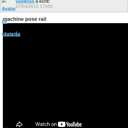
västerås
a écrit:
07/04/2015
17h00
machine pose rail