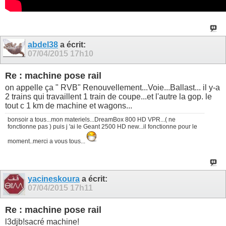
abdel38
a écrit:
07/04/2015
17h10
Re : machine pose rail
on appelle ça " RVB" Renouvellement...Voie...Ballast... il y-a
2 trains qui travaillent 1 train de coupe...et l'autre la gop. le
tout c 1 km de machine et wagons...
bonsoir a tous...mon materiels...DreamBox 800 HD VPR...( ne
fonctionne pas ) puis j 'ai le Geant 2500 HD new...il fonctionne pour le
moment..merci a vous tous...
yacineskoura
a écrit:
07/04/2015
17h11
Re : machine pose rail
l3djb!sacré machine!