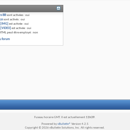
es BB
sont activées :
oui
eys
sont activés :
oui
e [IMG]
est activée :
oui
e [VIDEO]
est activée :
oui
HTML peut être employé :
non
u forum
Fuseau horaire GMT. Il est actuellement
11h39
.
Powered by
vBulletin®
Version 4.2.5
Copyright © 2026 vBulletin Solutions, Inc. All rights reserved.