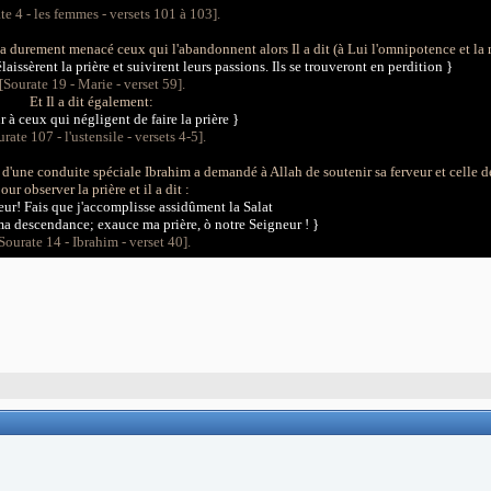
te 4 - les femmes - versets 101 à 103].
l a durement menacé ceux qui l'abandonnent alors Il a dit (à Lui l'omnipotence et la 
aissèrent la prière et suivirent leurs passions. Ils se trouveront en perdition
}
[Sourate 19 - Marie - verset 59].
Et Il a dit également:
 à ceux qui négligent de faire la prière }
rate 107 - l'ustensile - versets 4-5].
oin d'une conduite spéciale Ibrahim a demandé à Allah
de soutenir sa ferveur et celle d
our observer la prière et il a dit :
r! Fais que j'accomplisse assidûment la Salat
 ma descendance; exauce ma prière, ò notre Seigneur !
}
Sourate 14 - Ibrahim - verset 40].