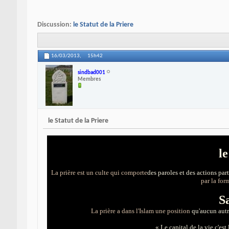
Discussion:
le Statut de la Priere
16/03/2013,
15h42
sindbad001
Membres
le Statut de la Priere
le
La prière est un culte qui comporte
des paroles et des actions part
par la fo
S
La prière a dans l'Islam une position
qu'aucun autr
« Le capital de la vie c'est