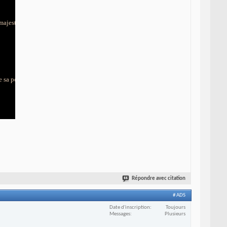
majesté):
e sa postérité
Répondre avec citation
# ADS
Date d'inscription
Toujours
Messages
Plusieurs