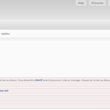
Aide
S'inscrire
 rapides
e lien au dessus. Vous devez être
inscrit
avant de pouvoir crée un message: cliquez sur le lien au dess
our voir