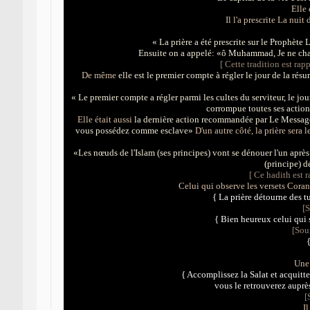
Elle 
Il l'a prescrite La nui
« La prière a été prescrite sur le Prophète 
Ensuite on a appelé: «ô Muhammad, Je ne chan
[ Cette tradition est ra
De même
elle est le premier compte à régler le jour de la rés
« Le premier compte a régler parmi les cultes du serviteur, le jour 
corrompue toutes ses action
Elle était aussi
la dernière action recommandée par Le Messag
vous possédez comme esclave»
D'un autre côté, la prière sera 
«Les nœuds de l'Islam (ses principes) vont se dénouer l'un aprè
(principe) d
[ Ce hadith est
Celui qui observe les versets Cora
{ La prière détourne des t
[S
{ Bien heureux celui qui 
[Sour
{
Une 
{ A
ccomplissez la Salat et acquitt
vous le retrouverez auprès
[
Il