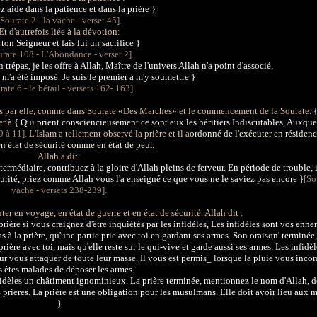
 aide dans la patience et dans la prière }
[Sourate 2 - la vache - verset 45].
Et d'autrefois liée à la dévotion:
 ton Seigneur et fais lui un sacrifice }
urate 108 - L'Abondance - verset 2].
trépas, je les offre à Allah, Maître de l'univers Allah n'a point d'associé,
i m'a été imposé. Je suis le premier à m'y soumettre }
rate 6 - le bétail - versets 162- 163].
ues par elle, comme dans Sourate «Des Marches» et le commencement de la Sourate.
er à
{ Qui prient consciencieusement ce sont eux les héritiers Indiscutables, Auxque
 9 à 11].
L'Islam a tellement observé la prière et il a
ordonné de l'exécuter en réside
n état de sécurité comme en état de peur.
Allah
a dit:
rmédiaire, contribuez à la gloire d'Allah pleins de ferveur. En période de trouble, i
urité, priez comme Allah vous l'a enseigné ce que vous ne le saviez pas encore }
[So
vache - versets 238-239].
ter en voyage, en état de guerre et en état de sécurité. Allah
dit :
rière si vous craignez d'être inquiétés par les infidèles, Les infidèles sont vos ennem
s à la prière, qu'une partie prie avec toi en gardant ses armes. Son oraison' terminée,
n prière avec toi, mais qu'elle reste sur le qui-vive et garde aussi ses armes. Les infidè
r vous attaquer de toute leur masse. Il vous est permis_ lorsque la pluie vous inc
 êtes malades de déposer les armes.
fidèles un châtiment ignominieux. La prière terminée, mentionnez le nom d'Allah, d
prières. La prière est une obligation pour les musulmans. Elle doit avoir lieu aux 
}