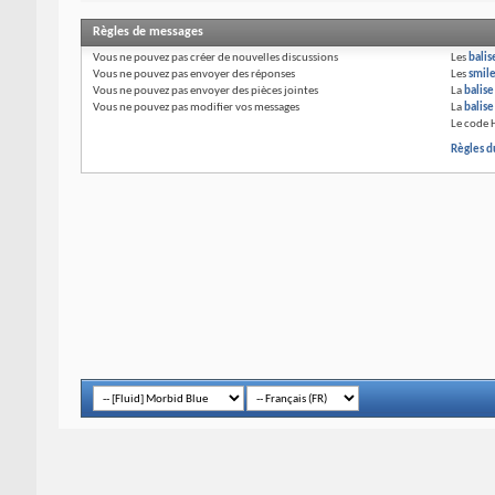
Règles de messages
Vous
ne pouvez pas
créer de nouvelles discussions
Les
balis
Vous
ne pouvez pas
envoyer des réponses
Les
smil
Vous
ne pouvez pas
envoyer des pièces jointes
La
balis
Vous
ne pouvez pas
modifier vos messages
La
balis
Le code 
Règles d