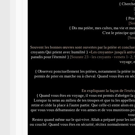
{ Cherchez
{ Prie
[So
{ Dis ma prière, mes cultes, ma vie et mon 
C'est le principe qu
[Sou
Souvent les bonnes œuvres sont ouvertes par la prière et concl
croyants Qui prient avec humilité }
«Les croyants» jusqu'à arriv
paradis pour l'éternité }
[Sourate 23 - les croyants - versets 1- 2;
voyage, e
{ Observez ponctuellement les prières, notamment la prière inte
permis de prier en marche ou à cheval. Quand vous êtes en séc
En expliquant la façon de l'exécu
{ Quand vous êtes en voyage, il vous est permis d'abréger la p
Lorsque tu seras au milieu de tes troupes et que tu les appellera
retire et cède la place à l'autre partie. Que celle-ci entre alors e
que vous vous débarrassiez de vos armes et de vos munitions pou
vous
Restez quand même sur le qui-vive. Allah a préparé pour les in
ou couché. Quand vous êtes en sécurité, récitez normalement vos 