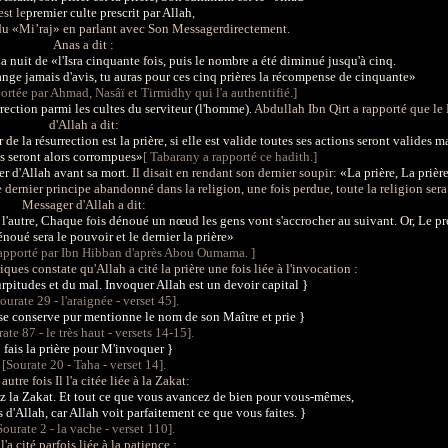
est le
premier culte prescrit par Allah
,
t du «Mi’raj» en parlant avec Son Messager
directement.
Anas a dit :
La nuit de «l'Isra cinquante fois, puis le nombre a été diminué jusqu'à cinq.
ge jamais d'avis, tu auras pour ces cinq prières la récompense de cinquante»
pportée par Ahmad, Nasâï et Tirmidhy qui l'a authentifié.]
urrection parmi les cultes du serviteur (l'homme).
Abdullah Ibn Qirt a rapporté que le
d'Allah
a dit:
de la résurrection est la prière, si elle est valide toutes ses actions seront valides mai
s seront alors corrompues»
[ Tabarany a rapporté ce hadith.]
er d'Allah
avant sa mort.
Il disait en rendant son dernier soupir:
«La prière, La prière
le dernier principe abandonné dans la religion, une fois perdue, toute la religion ser
Messager d'Allah
a dit:
s l'autre, Chaque fois dénoué un nœud les gens vont s'accrocher au suivant. Or, Le 
énoué sera le pouvoir et le dernier la prière»
 rapporté par Ibn Hibban d'après Abou Oumama. ]
niques constate qu'Allah
a cité la prière une fois liée à l'invocation :
urpitudes et du mal. Invoquer Allah est un devoir capital }
ourate 29 - l'araignée - verset 45].
se conserve pur mentionne le nom de son Maître et prie }
ate 87 - le très haut - versets 14-15].
 fais la prière pour M'invoquer }
[Sourate 20 - Taha - verset 14].
autre fois Il l'a citée liée à la Zakat:
ez la Zakat. Et tout ce que vous avancez de bien pour vous-mêmes,
 d'Allah, car Allah voit parfaitement ce que vous faites.
}
Sourate 2 - la vache - verset 110].
 l'a cité parfois liée à la patience :