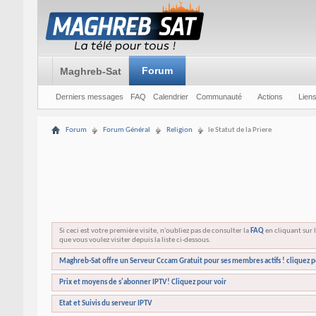
Forum
Maghreb-Sat
Derniers messages
FAQ
Calendrier
Communauté
Actions
Liens
Forum
Forum Général
Religion
le Statut de la Priere
Si ceci est votre première visite, n'oubliez pas de consulter la
FAQ
en cliquant sur l
que vous voulez visiter depuis la liste ci-dessous.
Maghreb-Sat offre un Serveur Cccam Gratuit pour ses membres actifs ! cliquez p
Prix et moyens de s'abonner IPTV! Cliquez pour voir
Etat et Suivis du serveur IPTV