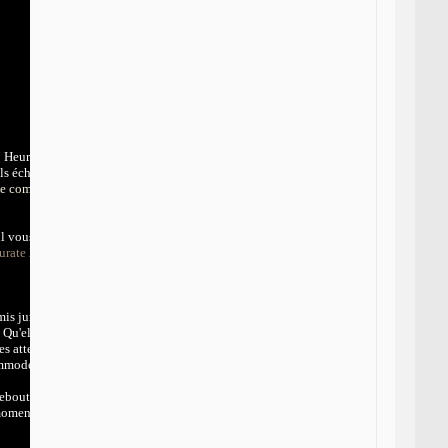
{ Heureux les
ls échoira le
nce comme en
l vous est
urate 2- la
is jurés.
 Qu'elle se
les attendent
ommode ou, si
ebout, assis
moments fIxés