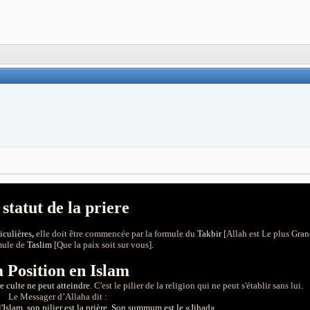
 statut de la priere
iculières
,
elle doit être commencée par la formule du
Takbir
[Allah est Le plus Gran
rmule de
Taslim
[Que la paix soit sur vous].
a Position en Islam
e culte ne peut atteindre
. C'est le pilier de la religion qui ne peut s'établir sans lui.
Le Messager d’Allah
a dit :
 l'Islam, son pilier est la prière, Son summum est le «Jihad»