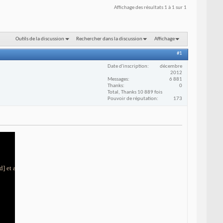
Affichage des résultats 1 à 1 sur 1
Outils de la discussion
Rechercher dans la discussion
Affichage
#1
Date d'inscription
décembre
2012
Messages
6 881
Thanks
0
Total, Thanks 10 889 fois
Pouvoir de réputation
173
d] et achever