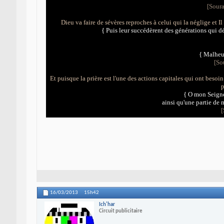
[Soura
Dieu va faire de sévères reproches à celui qui la néglige et I
{
Puis leur succédèrent des générations qui dél
{ Malheur
[Sou
Et puisque la prière est l'une des actions capitales qui ont bes
p
{
O mon Seigneu
ainsi qu'une partie de
[
16/03/2013
15h42
Ich'har
Circuit publicitaire