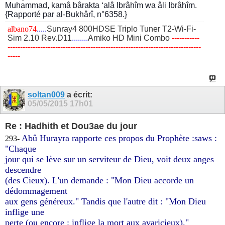
Muhammad, kamâ bârakta ‘alâ Ibrâhîm wa âli Ibrâhîm.
{Rapporté par al-Bukhârî, n°6358.}
albano74
.....
Sunray4 800HDSE Triplo Tuner T2-Wi-Fi-
Sim 2.10 Rev.D11
........
Amiko HD Mini Combo
​-----------
-----------------------------------------------------------------------------
-----
soltan009
a écrit:
05/05/2015
17h01
Re : Hadhith et Dou3ae du jour
Abû Hurayra rapporte ces propos du Prophète :saws :
293-
"Chaque
jour qui se lève sur un serviteur de Dieu, voit deux anges
descendre
(des Cieux). L'un demande : "Mon Dieu accorde un
dédommagement
aux gens généreux." Tandis que l'autre dit : "Mon Dieu
inflige une
perte (ou encore : inflige la mort aux avaricieux)."