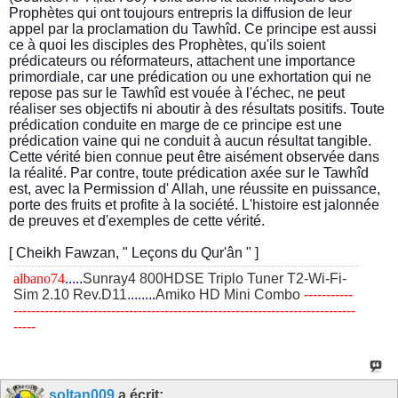
Prophètes qui ont toujours entrepris la diffusion de leur
appel par la proclamation du Tawhîd. Ce principe est aussi
ce à quoi les disciples des Prophètes, qu'ils soient
prédicateurs ou réformateurs, attachent une importance
primordiale, car une prédication ou une exhortation qui ne
repose pas sur le Tawhîd est vouée à l'échec, ne peut
réaliser ses objectifs ni aboutir à des résultats positifs. Toute
prédication conduite en marge de ce principe est une
prédication vaine qui ne conduit à aucun résultat tangible.
Cette vérité bien connue peut être aisément observée dans
la réalité. Par contre, toute prédication axée sur le Tawhîd
est, avec la Permission d' Allah, une réussite en puissance,
porte des fruits et profite à la société. L'histoire est jalonnée
de preuves et d'exemples de cette vérité.
[ Cheikh Fawzan, " Leçons du Qur'ân " ]
albano74
.....
Sunray4 800HDSE Triplo Tuner T2-Wi-Fi-
Sim 2.10 Rev.D11
........
Amiko HD Mini Combo
​-----------
-----------------------------------------------------------------------------
-----
soltan009
a écrit: