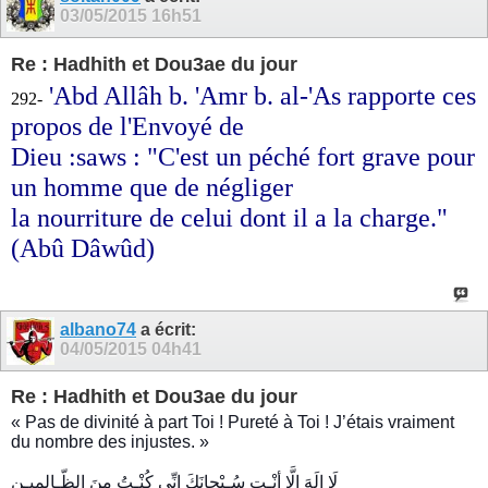
03/05/2015
16h51
Re : Hadhith et Dou3ae du jour
'Abd Allâh b. 'Amr b. al-'As rapporte ces
292-
propos de l'Envoyé de
Dieu :saws : "C'est un péché fort grave pour
un homme que de négliger
la nourriture de celui dont il a la charge."
(Abû Dâwûd)
albano74
a écrit:
04/05/2015
04h41
Re : Hadhith et Dou3ae du jour
« Pas de divinité à part Toi ! Pureté à Toi ! J’étais vraiment
du nombre des injustes. »
لَا إِلَهَ إِلَّا أنْـت سُـبْحانَكَ إِنِّي كُنْـتُ مِنَ الظّـالِميـن