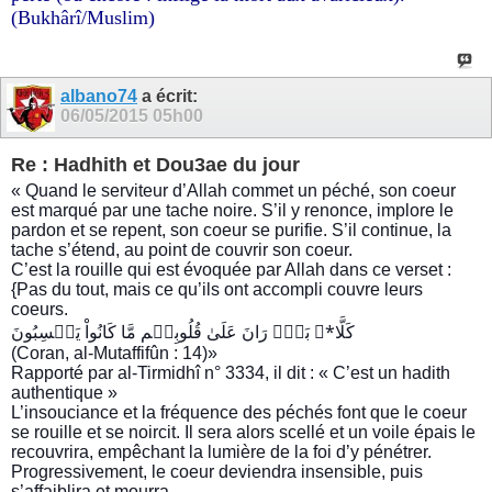
(Bukhârî/Muslim)
albano74
a écrit:
06/05/2015
05h00
Re : Hadhith et Dou3ae du jour
« Quand le serviteur d’Allah commet un péché, son coeur
est marqué par une tache noire. S’il y renonce, implore le
pardon et se repent, son coeur se purifie. S’il continue, la
tache s’étend, au point de couvrir son coeur.
C’est la rouille qui est évoquée par Allah dans ce verset :
{Pas du tout, mais ce qu’ils ont accompli couvre leurs
coeurs.
كَلَّا*ۖ بَلۡۜ رَانَ عَلَىٰ قُلُوبِہِم مَّا كَانُواْ يَكۡسِبُونَ
(Coran, al-Mutaffifûn : 14)»
Rapporté par al-Tirmidhî n° 3334, il dit : « C’est un hadith
authentique »
L’insouciance et la fréquence des péchés font que le coeur
se rouille et se noircit. Il sera alors scellé et un voile épais le
recouvrira, empêchant la lumière de la foi d’y pénétrer.
Progressivement, le coeur deviendra insensible, puis
s’affaiblira et mourra.