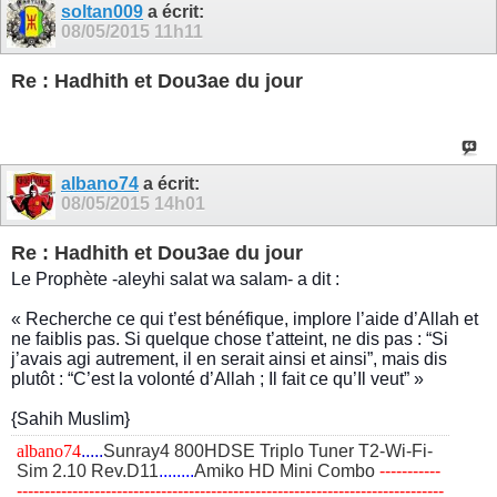
soltan009
a écrit:
08/05/2015
11h11
Re : Hadhith et Dou3ae du jour
albano74
a écrit:
08/05/2015
14h01
Re : Hadhith et Dou3ae du jour
Le Prophète -aleyhi salat wa salam- a dit :
« Recherche ce qui t’est bénéfique, implore l’aide d’Allah et
ne faiblis pas. Si quelque chose t’atteint, ne dis pas : “Si
j’avais agi autrement, il en serait ainsi et ainsi”, mais dis
plutôt : “C’est la volonté d’Allah ; Il fait ce qu’Il veut” »
{Sahih Muslim}
albano74
.....
Sunray4 800HDSE Triplo Tuner T2-Wi-Fi-
Sim 2.10 Rev.D11
........
Amiko HD Mini Combo
​-----------
-----------------------------------------------------------------------------