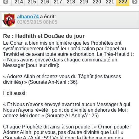
213
214
215
216
217
218
219
220
221
222
albano74
a écrit:
03/05/2015
08h05
Re : Hadhith et Dou3ae du jour
Le Coran a bien mis en lumière que les Prophètes ont
systématiquement débuté leur prédication par l'appel au
Tawhîd et ce avant toute autre exhortation. Le Très-Haut dit :
« Nous avons envoyé dans chaque communauté un
Messager [pour leur dire]:
« Adorez Allah et écartez-vous du Tâghût (les fausses
divinités) » (Sourate An-Nahl : 36).
Il dit aussi :
« Et Nous n'avons envoyé avant toi aucun Messager à qui
Nous n'ayons révélé : point de divinité en dehors de Moi ;
adorez-Moi donc » (Sourate Al-Anbiyâ' : 25)
Chaque Prophète dit ainsi à son peuple : « Ô mon peuple !
Adorez Allah; pour vous, pas d'autre divinité que Lui ! »
(Sourate Al-'A,râf : 59) Voilà donc la tâche majeure des