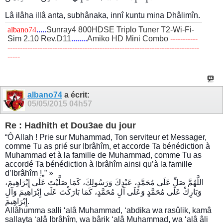
Lâ ilâha illâ anta, subhânaka, innî kuntu mina Dhâlimîn.
albano74
.....
Sunray4 800HDSE Triplo Tuner T2-Wi-Fi-
Sim 2.10 Rev.D11
........
Amiko HD Mini Combo
​-----------
-----------------------------------------------------------------------------
-----
albano74
a écrit:
05/05/2015
04h57
Re : Hadhith et Dou3ae du jour
“Ô Allah ! Prie sur Muhammad, Ton serviteur et Messager,
comme Tu as prié sur Ibrâhîm, et accorde Ta bénédiction à
Muhammad et à la famille de Muhammad, comme Tu as
accordé Ta bénédiction à Ibrâhîm ainsi qu’à la famille
d’Ibrâhîm !„” »
اللَّهُمَّ صَلِّ عَلَى مُحَمَّدٍ، عَبْدِكَ وَرَسُولِكَ، كَمَا صَلَّيْتَ عَلَى إِبْرَاهِيمَ،
وَبَارِكْ عَلَى مُحَمَّدٍ وَعَلَى آلِ مُحَمَّدٍ، كَمَا بَارَكْتَ عَلَى إِبْرَاهِيمَ وَآلِ
إِبْرَاهِيمَ.
Allâhumma salli ‘alâ Muhammad, ‘abdika wa rasûlik, kamâ
sallayta ‘alâ Ibrâhîm, wa bârik ‘alâ Muhammad, wa ‘alâ âli