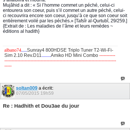
Mujâhid a dit : « Si l’homme commet un péché, celui-ci
entourera son coeur, puis s’il commet un autre péché, celui-
ci recouvrira encore son coeur, jusqu’à ce que son coeur soit
entièrement voilé par les péchés.» [Tafsîr al-Qurtubî, 29/259.]
{Extrait de : Les maladies de l’âme et leurs remèdes ~
éditions al hadith}
albano74
.....
Sunray4 800HDSE Triplo Tuner T2-Wi-Fi-
Sim 2.10 Rev.D11
........
Amiko HD Mini Combo
​-----------
-----------------------------------------------------------------------------
-----
soltan009
a écrit:
07/05/2015
19h59
Re : Hadhith et Dou3ae du jour