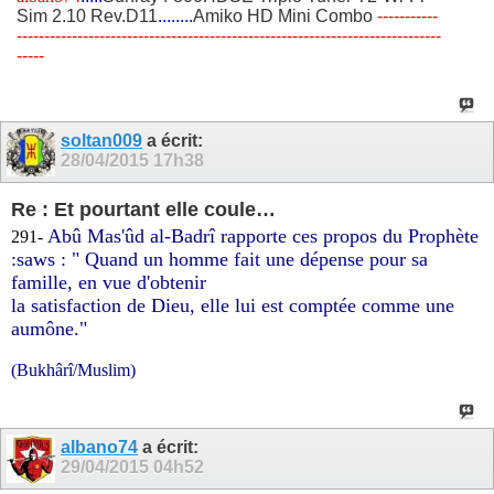
Sim 2.10 Rev.D11
........
Amiko HD Mini Combo
​-----------
-----------------------------------------------------------------------------
-----
soltan009
a écrit:
28/04/2015
17h38
Re : Et pourtant elle coule…
Abû Mas'ûd al-Badrî rapporte ces propos du Prophète
291-
:saws :
" Quand un homme fait une dépense pour sa
famille, en vue d'obtenir
la satisfaction de Dieu, elle lui est comptée comme une
aumône."
(Bukhârî/Muslim)
albano74
a écrit:
29/04/2015
04h52