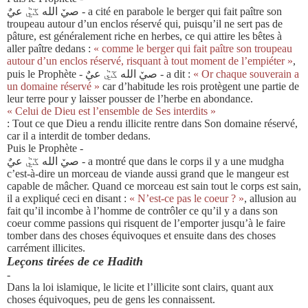
صيٚ الله ػيٞ عيٌ
- a cité en parabole le berger qui fait paître son
troupeau autour d’un enclos réservé qui, puisqu’il ne sert pas de
pâture, est
généralement riche en herbes, ce qui attire les bêtes à
aller paître dedans :
« comme le berger qui fait paître son tro
upeau
autour d’un enclos réservé, risquant à tout moment de l’empiéter »
,
puis le Prophète -
صيٚ الله ػيٞ عيٌ
- a dit :
« Or chaque souverain a
un domaine réservé »
car d’habitude les rois protègent une partie de
leur terre pour y laisser pousser de l’h
erbe en abondance.
« Celui de Dieu est l’ensemble de Ses interdits »
: Tout ce que Dieu a rendu illicite rentre dans Son domaine réservé,
car il a interdit de tomber dedans.
Puis le Prophète -
صيٚ الله ػيٞ عيٌ
- a montré que dans le corps il y a une mudgha
c’est
-à-dire un morceau de viande aussi grand que le mangeur est
capable de mâcher. Quand ce morceau est sain tout le corps est sain,
il a expliqué ceci en disant :
« N’est
-
ce pas le coeur ? »
, allusion au
fait qu’il incombe à l’homme de
contrôler ce
qu’il y a dans son
coeur comme passions qui risquent de l’emporter jusqu’à le faire
tomber dans des choses équivoques et ensuite dans des choses
carrément illicites.
Leçons tirées de ce Hadith
-
Dans la loi islamique, le licite et l’illicite sont clair
s, quant aux
choses équivoques, peu de gens les connaissent.