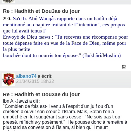
Re : Hadhith et Dou3ae du jour
Sa'd b. Abû Waqqâs rapporte dans un hadîth déjà
290-
mentionné
au chapitre traitant de l'"intention", ces propos
que lui avait tenus l'
Envoyé de Dieu :saws : "Tu recevras une récompense pour
toute
dépense faite en vue de la Face de Dieu, même pour
la plus petite
bouchée dont tu nourris ton épouse." (Bukhârî/Muslim)
albano74
a écrit:
21/04/2015
18h32
Re : Hadhith et Dou3ae du jour
Ibn Al-Jawzî a dit :
"Combien de fois est-il venu à l'esprit d'un juif ou d'un
chrétien d'ouvrir son cœur à l'Islam. Mais, Satan l'en a
empêché en lui suggérant sans cesse : "Ne sois pas trop
pressé, réfléchis-y posément." Il le pousse donc à remettre à
plus tard sa conversion à l'Islam, si bien qu'il meurt