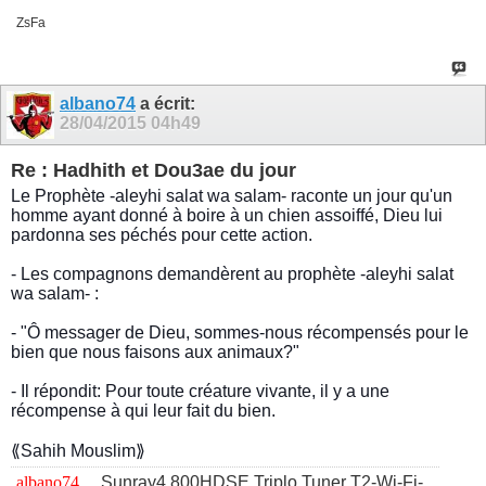
ZsFa
albano74
a écrit:
28/04/2015
04h49
Re : Hadhith et Dou3ae du jour
Le Prophète -aleyhi salat wa salam- raconte un jour qu'un
homme ayant donné à boire à un chien assoiffé, Dieu lui
pardonna ses péchés pour cette action.
- Les compagnons demandèrent au prophète -aleyhi salat
wa salam- :
- "Ô messager de Dieu, sommes-nous récompensés pour le
bien que nous faisons aux animaux?"
- Il répondit: Pour toute créature vivante, il y a une
récompense à qui leur fait du bien.
⟪Sahih Mouslim⟫
albano74
.....
Sunray4 800HDSE Triplo Tuner T2-Wi-Fi-