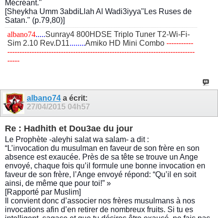
Mécréant."
[Sheykha Umm 3abdiLlah Al Wadi3iyya"Les Ruses de
Satan." (p.79,80)]
albano74
.....
Sunray4 800HDSE Triplo Tuner T2-Wi-Fi-
Sim 2.10 Rev.D11
........
Amiko HD Mini Combo
​-----------
-----------------------------------------------------------------------------
-----
albano74
a écrit:
27/04/2015
04h57
Re : Hadhith et Dou3ae du jour
Le Prophète -aleyhi salat wa salam- a dit :
“L’invocation du musulman en faveur de son frère en son
absence est exaucée. Près de sa tête se trouve un Ange
envoyé, chaque fois qu’il formule une bonne invocation en
faveur de son frère, l’Ange envoyé répond: “Qu’il en soit
ainsi, de même que pour toi!” »
[Rapporté par Muslim]
Il convient donc d’associer nos frères musulmans à nos
invocations afin d’en retirer de nombreux fruits. Si tu es