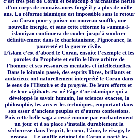
c’est très peu de Coran et beaucoup d’archaïsme hérité
d’un corps de connaissances forgé il y a plus de mille
ans. La réforme islamique est impossible sans le retour
au Coran pour y puiser un nouveau souffle, une
nouvelle énergie, et sans cette réforme la «umma-l-
islamiya» continuera de couler jusqu’à sombrer
définitivement dans le charlatanisme, l’ignorance, la
pauvreté et la guerre civile.
L’islam c’est d’abord le Coran, ensuite l’exemple et les
paroles du Prophète et enfin le libre arbitre de
l’homme et ses ressources mentales et intellectuelles.
Dans le lointain passé, des esprits libres, brillants et
audacieux ont naturellement interprété le Coran dans
le sens de l’Histoire et du progrès. De leurs efforts et
de leur «ijtihad» est né l’âge d’or islamique qui a
développé le savoir humain, les sciences exactes, la
philosophie, les arts et les techniques, emportant dans
son essor d’anciens peuples et d’autres confessions.
Puis cette belle saga a cessé comme par enchantement
un jour et à sa place s’installa durablement la
sècheresse dans l’esprit, le cœur, l’âme, le visage, le
propos… Le souffle originel du Coran a porté les