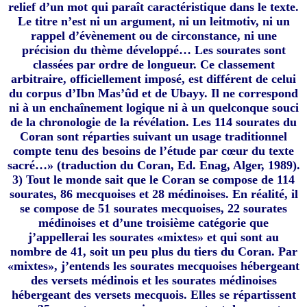
relief d’un mot qui paraît caractéristique dans le texte.
Le titre n’est ni un argument, ni un leitmotiv, ni un
rappel d’évènement ou de circonstance, ni une
précision du thème développé… Les sourates sont
classées par ordre de longueur. Ce classement
arbitraire, officiellement imposé, est différent de celui
du corpus d’Ibn Mas’ûd et de Ubayy. Il ne correspond
ni à un enchaînement logique ni à un quelconque souci
de la chronologie de la révélation. Les 114 sourates du
Coran sont réparties suivant un usage traditionnel
compte tenu des besoins de l’étude par cœur du texte
sacré…» (traduction du Coran, Ed. Enag, Alger, 1989).
3) Tout le monde sait que le Coran se compose de 114
sourates, 86 mecquoises et 28 médinoises. En réalité, il
se compose de 51 sourates mecquoises, 22 sourates
médinoises et d’une troisième catégorie que
j’appellerai les sourates «mixtes» et qui sont au
nombre de 41, soit un peu plus du tiers du Coran. Par
«mixtes», j’entends les sourates mecquoises hébergeant
des versets médinois et les sourates médinoises
hébergeant des versets mecquois. Elles se répartissent