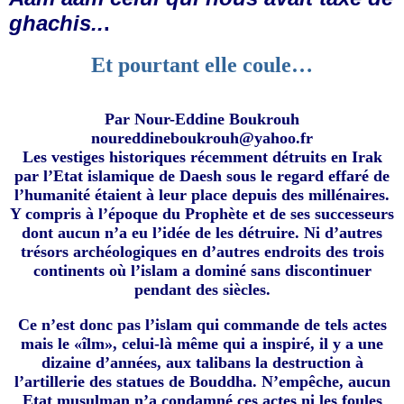
ghachis..
.
Et pourtant elle coule…
Par Nour-Eddine Boukrouh
noureddineboukrouh@yahoo.fr
Les vestiges historiques récemment détruits en Irak
par l’Etat islamique de Daesh sous le regard effaré de
l’humanité étaient à leur place depuis des millénaires.
Y compris à l’époque du Prophète et de ses successeurs
dont aucun n’a eu l’idée de les détruire. Ni d’autres
trésors archéologiques en d’autres endroits des trois
continents où l’islam a dominé sans discontinuer
pendant des siècles.
Ce n’est donc pas l’islam qui commande de tels actes
mais le «îlm», celui-là même qui a inspiré, il y a une
dizaine d’années, aux talibans la destruction à
l’artillerie des statues de Bouddha. N’empêche, aucun
Etat musulman n’a condamné ces actes ni les foules