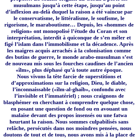
musulmans jusqu’à cette étape, jusqu’au point
d’inflexion au-delà duquel la raison a été vaincue par
le conservatisme, le littéralisme, le soufisme, le
rigorisme, le maraboutisme… Depuis, les «hommes de
religion» ont monopolisé l’étude du Coran et son
interprétation, interdit à quiconque de s’en mêler et
figé l’islam dans l’immobilisme et la décadence. Après
les maigres acquis arrachés à la colonisation comme
des butins de guerre, le monde arabo-musulman s’est
de nouveau mis sous les fourches caudines de l’ancien
«îlm», plus déphasé qu’à toute autre époque.
Nous vivons la tête farcie de superstitions et
d’approximations sur la religion, Dieu, le diable,
l’inconnaissable («îlm-al-ghaïb», confondu avec
l’invisible et l’immatériel) ; nous craignons de
blasphémer en cherchant à comprendre quelque chose,
en posant une question de fond ou en avouant un
malaise devant des propos insensés ou une fatwa
heurtant la raison. Nous sommes culpabilisés sans
relâche, persécutés dans nos moindres pensées, nous
doutons de tout et de tous, nous avons mis à la place de