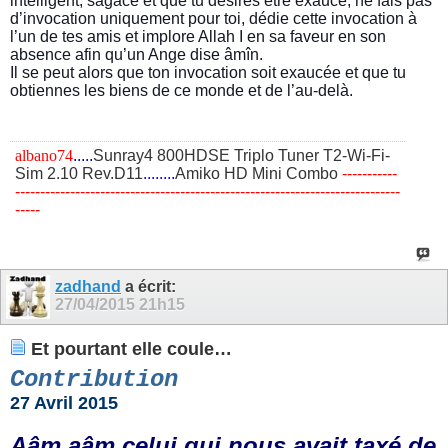
intelligent, sagace et que tu désires être exaucé, ne fais pas
d’invocation uniquement pour toi, dédie cette invocation à
l’un de tes amis et implore Allah I en sa faveur en son
absence afin qu’un Ange dise âmîn.
Il se peut alors que ton invocation soit exaucée et que tu
obtiennes les biens de ce monde et de l’au-delà.
albano74
.....
Sunray4 800HDSE Triplo Tuner T2-Wi-Fi-
Sim 2.10 Rev.D11
........
Amiko HD Mini Combo
​-----------
-----------------------------------------------------------------------------
-----
zadhand
a écrit:
27/04/2015
21h15
Et pourtant elle coule…
Contribution
27 Avril 2015
Aâm aâm celui qui nous avait taxé de