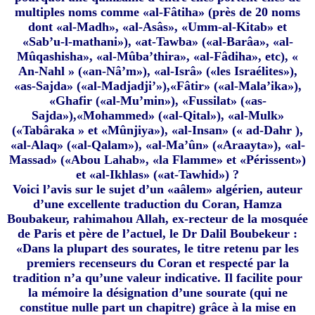
multiples noms comme «al-Fâtiha» (près de 20 noms
dont «al-Madh», «al-Asâs», «Umm-al-Kitab» et
«Sab’u-l-mathani»), «at-Tawba» («al-Barâa», «al-
Mûqashisha», «al-Mûba’thira», «al-Fâdiha», etc), «
An-Nahl » («an-Nâ’m»), «al-Isrâ» («les Israélites»),
«as-Sajda» («al-Madjadji’»),«Fâtir» («al-Mala’ika»),
«Ghafir («al-Mu’min»), «Fussilat» («as-
Sajda»),«Mohammed» («al-Qital»), «al-Mulk»
(«Tabâraka » et «Mûnjiya»), «al-Insan» (« ad-Dahr ),
«al-Alaq» («al-Qalam»), «al-Ma’ûn» («Araayta»), «al-
Massad» («Abou Lahab», «la Flamme» et «Périssent»)
et «al-Ikhlas» («at-Tawhid») ?
Voici l’avis sur le sujet d’un «aâlem» algérien, auteur
d’une excellente traduction du Coran, Hamza
Boubakeur, rahimahou Allah, ex-recteur de la mosquée
de Paris et père de l’actuel, le Dr Dalil Boubekeur :
«Dans la plupart des sourates, le titre retenu par les
premiers recenseurs du Coran et respecté par la
tradition n’a qu’une valeur indicative. Il facilite pour
la mémoire la désignation d’une sourate (qui ne
constitue nulle part un chapitre) grâce à la mise en