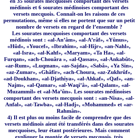
en 35 sourates mecquoises comportant des versets
médinois et 6 sourates médinoises comportant des
versets mecquois. Connaît-on les raisons de ces
permutations, même si elles ne portent que sur un petit
nombre de versets en regard de l’ensemble ?
Les sourates mecquoises comportant des versets
médinois sont : «al-An’âm», «al-A’râf», «Yûnus»,
«Hûd», «Youcef», «Ibrahim», «al-Hijr», «an-Nahl»,
«al-Isra», «al-Kahf», «Maryam», «Ta Ha», «al-
Furqan», «ach-Chouâra », «al-Qassas», «al-Ankabût»,
«ar-Rum», «Luqman», «as-Sajda», «Sabâ», «Ya Sin»,
«az-Zumar», «Ghâfir», «ach-Choura, «az-Zukhrûf»,
«ad-Doukhan», «al-Djathiya», «al-Ahkaf», «Qaf», «an-
Najm», «al-Qamar», «al-Waqi’â», «al-Qalam», «al-
Muzammil» et «al-Ma’ûn». Les sourates médinoises
comportant des versets mecquois sont : «an-Nisa», «al-
Anfal», «at-Tawba», «al-Hadj», «Mohammed» et «ar-
Rahmân».
4) Il est plus ou moins facile de comprendre que des
versets médinois aient été transférés dans des sourates
mecquoises, leur étant postérieures. Mais comment
expliquer la montée de versets mecquois, très