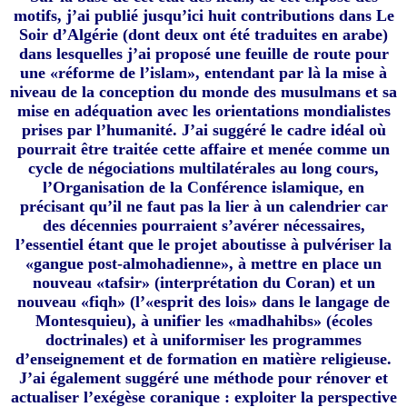
motifs, j’ai publié jusqu’ici huit contributions dans Le
Soir d’Algérie (dont deux ont été traduites en arabe)
dans lesquelles j’ai proposé une feuille de route pour
une «réforme de l’islam», entendant par là la mise à
niveau de la conception du monde des musulmans et sa
mise en adéquation avec les orientations mondialistes
prises par l’humanité. J’ai suggéré le cadre idéal où
pourrait être traitée cette affaire et menée comme un
cycle de négociations multilatérales au long cours,
l’Organisation de la Conférence islamique, en
précisant qu’il ne faut pas la lier à un calendrier car
des décennies pourraient s’avérer nécessaires,
l’essentiel étant que le projet aboutisse à pulvériser la
«gangue post-almohadienne», à mettre en place un
nouveau «tafsir» (interprétation du Coran) et un
nouveau «fiqh» (l’«esprit des lois» dans le langage de
Montesquieu), à unifier les «madhahibs» (écoles
doctrinales) et à uniformiser les programmes
d’enseignement et de formation en matière religieuse.
J’ai également suggéré une méthode pour rénover et
actualiser l’exégèse coranique : exploiter la perspective