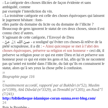
- La catégorie des choses illicites de façon évidente et sans
ambiguïté, comme
par exemple l’interdiction du vin.
- La troisième catégorie est celle des choses équivoques qui laissent
le jugement hésitant : font-
elles partie du domaine du licite ou du domaine de l’illicite ?
Beaucoup de gens ignorent le statut de ces deux choses, sinon il est
connu chez
d’autres.
S’agissant de cette catégorie, l’Envoyé de Dieu
-
صيٚ الله ػيٞ عيٌ
- a souligné
qu’éviter ces choses
-là relève de la
piété scrupuleuse, il a dit :
« Ainsi quiconque
se met à l’abri des
choses équivoques, préserve sa religion et son honneur »
ceci dit, il
préserve sa religion pour ce qui est entre Dieu et lui et préserve son
honneur pour ce qui est entre les gens et lui, afin qu’ils ne racontent
pas qu’untel est tombé dans l’illicite, du fait qu’ils en connaissent le
statut, alors qu’à ses yeux
la chose prête à confusion.
33
Biographie page 116
34
Unanimement accordé, rapporté par al Bukhâri (n°52), Muslim
(n°1599), Abû Dâwûd (n°3329), at-Tirmidhî (n°1205), an-
Nasâ‟î
(7/241)
http://bibliotheque-islamique-coran-sunna.over-blog.com/
24
Puis le Prophète -