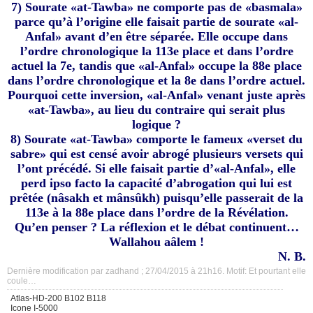
7) Sourate «at-Tawba» ne comporte pas de «basmala»
parce qu’à l’origine elle faisait partie de sourate «al-
Anfal» avant d’en être séparée. Elle occupe dans
l’ordre chronologique la 113e place et dans l’ordre
actuel la 7e, tandis que «al-Anfal» occupe la 88e place
dans l’ordre chronologique et la 8e dans l’ordre actuel.
Pourquoi cette inversion, «al-Anfal» venant juste après
«at-Tawba», au lieu du contraire qui serait plus
logique ?
8) Sourate «at-Tawba» comporte le fameux «verset du
sabre» qui est censé avoir abrogé plusieurs versets qui
l’ont précédé. Si elle faisait partie d’«al-Anfal», elle
perd ipso facto la capacité d’abrogation qui lui est
prêtée (nâsakh et mânsûkh) puisqu’elle passerait de la
113e à la 88e place dans l’ordre de la Révélation.
Qu’en penser ? La réflexion et le débat continuent…
Wallahou aâlem !
N. B.
Dernière modification par zadhand ; 27/04/2015 à
21h16
.
Motif:
Et pourtant elle
coule…
Atlas-HD-200 B102 B118
Icone I-5000