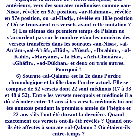
antérieurs, vers des sourates médinoises comme «an-
Nisa», révélée en 92e position, «ar-Rahman», révélée
en 97e position, ou «al-Hadj», révélée en 103e position
? Où se trouvaient ces versets avant cette mutation ?
5) Les ulémas des premiers temps de l’islam ne
s’accordent pas sur le nombre et/ou les numéros des
versets transférés dans les sourates «an-Nisa», «al-
An’âm»,«al-A’râf»,«Hûd», «Yûsuf», «Ibrahim», «al-
Kahf», «Maryam», «Ta Ha», «Ach-Chouâra»,
«Ghâfir», «ad-Dûkhan» et deux ou trois autres.
Pourquoi ?
6) Sourate «al-Qalam» est la 2e dans l’ordre
chronologique et la 68e dans l’ordre actuel. Elle se
compose de 52 versets dont 22 sont médinois (17 à 33
et 48 à 52). Entre les versets mecquois et médinois il a
dû s’écouler entre 13 ans si les versets médinois lui ont
été annexés pendant la première année de l’hégire et
22 ans s’ils l’ont été durant la dernière. Quand
exactement ces versets ont-ils été révélés ? Quand ont-
ils été affectés à sourate «al-Qalam» ? Où étaient-ils
entre-temps ?