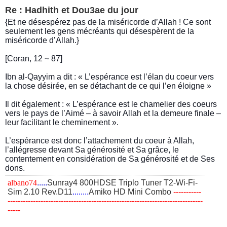
Re : Hadhith et Dou3ae du jour
{Et ne désespérez pas de la miséricorde d’Allah ! Ce sont
seulement les gens mécréants qui désespèrent de la
miséricorde d’Allah.}
[Coran, 12 ~ 87]
Ibn al-Qayyim a dit : « L’espérance est l’élan du coeur vers
la chose désirée, en se détachant de ce qui l’en éloigne »
Il dit également : « L’espérance est le chamelier des coeurs
vers le pays de l’Aimé – à savoir Allah et la demeure finale –
leur facilitant le cheminement ».
L’espérance est donc l’attachement du coeur à Allah,
l’allégresse devant Sa générosité et Sa grâce, le
contentement en considération de Sa générosité et de Ses
dons.
albano74
.....
Sunray4 800HDSE Triplo Tuner T2-Wi-Fi-
Sim 2.10 Rev.D11
........
Amiko HD Mini Combo
​-----------
-----------------------------------------------------------------------------
-----