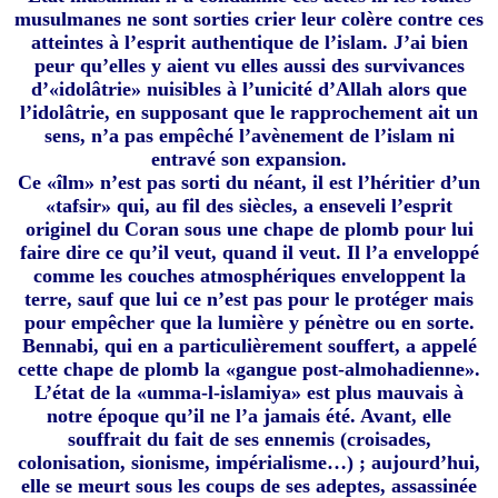
musulmanes ne sont sorties crier leur colère contre ces
atteintes à l’esprit authentique de l’islam. J’ai bien
peur qu’elles y aient vu elles aussi des survivances
d’«idolâtrie» nuisibles à l’unicité d’Allah alors que
l’idolâtrie, en supposant que le rapprochement ait un
sens, n’a pas empêché l’avènement de l’islam ni
entravé son expansion.
Ce «îlm» n’est pas sorti du néant, il est l’héritier d’un
«tafsir» qui, au fil des siècles, a enseveli l’esprit
originel du Coran sous une chape de plomb pour lui
faire dire ce qu’il veut, quand il veut. Il l’a enveloppé
comme les couches atmosphériques enveloppent la
terre, sauf que lui ce n’est pas pour le protéger mais
pour empêcher que la lumière y pénètre ou en sorte.
Bennabi, qui en a particulièrement souffert, a appelé
cette chape de plomb la «gangue post-almohadienne».
L’état de la «umma-l-islamiya» est plus mauvais à
notre époque qu’il ne l’a jamais été. Avant, elle
souffrait du fait de ses ennemis (croisades,
colonisation, sionisme, impérialisme…) ; aujourd’hui,
elle se meurt sous les coups de ses adeptes, assassinée