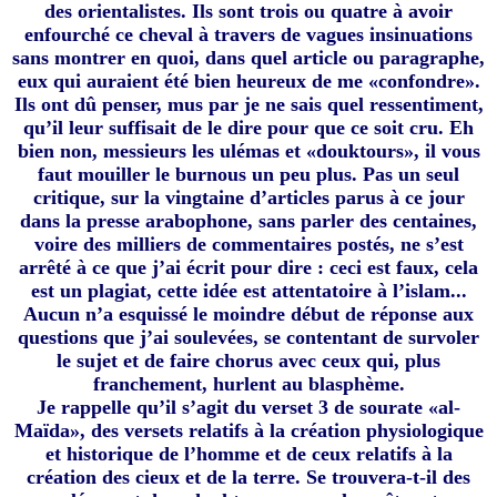
des orientalistes. Ils sont trois ou quatre à avoir
enfourché ce cheval à travers de vagues insinuations
sans montrer en quoi, dans quel article ou paragraphe,
eux qui auraient été bien heureux de me «confondre».
Ils ont dû penser, mus par je ne sais quel ressentiment,
qu’il leur suffisait de le dire pour que ce soit cru. Eh
bien non, messieurs les ulémas et «douktours», il vous
faut mouiller le burnous un peu plus. Pas un seul
critique, sur la vingtaine d’articles parus à ce jour
dans la presse arabophone, sans parler des centaines,
voire des milliers de commentaires postés, ne s’est
arrêté à ce que j’ai écrit pour dire : ceci est faux, cela
est un plagiat, cette idée est attentatoire à l’islam...
Aucun n’a esquissé le moindre début de réponse aux
questions que j’ai soulevées, se contentant de survoler
le sujet et de faire chorus avec ceux qui, plus
franchement, hurlent au blasphème.
Je rappelle qu’il s’agit du verset 3 de sourate «al-
Maïda», des versets relatifs à la création physiologique
et historique de l’homme et de ceux relatifs à la
création des cieux et de la terre. Se trouvera-t-il des