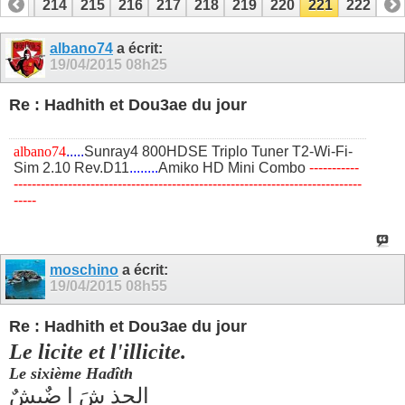
213
214
215
216
217
218
219
220
221
222
albano74
a écrit:
19/04/2015
08h25
Re : Hadhith et Dou3ae du jour
albano74
.....
Sunray4 800HDSE Triplo Tuner T2-Wi-Fi-
Sim 2.10 Rev.D11
........
Amiko HD Mini Combo
​-----------
-----------------------------------------------------------------------------
-----
moschino
a écrit:
19/04/2015
08h55
Re : Hadhith et Dou3ae du jour
Le licite et l'illicite.
Le sixième Hadîth
الحذ شَ ا ضٌبشٌ