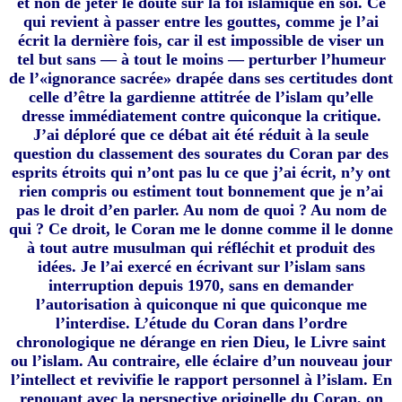
et non de jeter le doute sur la foi islamique en soi. Ce
qui revient à passer entre les gouttes, comme je l’ai
écrit la dernière fois, car il est impossible de viser un
tel but sans — à tout le moins — perturber l’humeur
de l’«ignorance sacrée» drapée dans ses certitudes dont
celle d’être la gardienne attitrée de l’islam qu’elle
dresse immédiatement contre quiconque la critique.
J’ai déploré que ce débat ait été réduit à la seule
question du classement des sourates du Coran par des
esprits étroits qui n’ont pas lu ce que j’ai écrit, n’y ont
rien compris ou estiment tout bonnement que je n’ai
pas le droit d’en parler. Au nom de quoi ? Au nom de
qui ? Ce droit, le Coran me le donne comme il le donne
à tout autre musulman qui réfléchit et produit des
idées. Je l’ai exercé en écrivant sur l’islam sans
interruption depuis 1970, sans en demander
l’autorisation à quiconque ni que quiconque me
l’interdise. L’étude du Coran dans l’ordre
chronologique ne dérange en rien Dieu, le Livre saint
ou l’islam. Au contraire, elle éclaire d’un nouveau jour
l’intellect et revivifie le rapport personnel à l’islam. En
renouant avec la perspective originelle du Coran, on