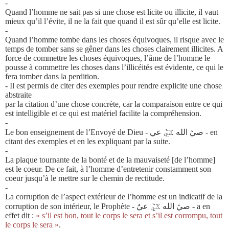
-
Quand l’homme ne sait pas si une chose est licite ou illicite, il vaut
mieux qu’il l’évite, il ne la fait que quand il est sûr qu’elle est licite.
-
Quand l’homme tombe dans les choses équivo
ques, il risque avec le
temps de tomber sans se gêner dans les choses clairement illicites. A
force de commettre
les choses équivoques, l’âme de l’homme le
pousse à commettre les choses dans l’illicéités est évidente, ce qui le
fera tomber dans la perditio
n.
- Il est permis de citer des exemples pour rendre explicite une chose
abstraite
par la citation d’une chose concrète, car la comparaison entre ce qui
est
intelligible et ce qui est matériel facilite la compréhension.
-
Le bon enseignement de l’Envoyé
de Dieu -
صيٚ الله ػيٞ عي
- en
citant des exemples et en les expliquant par la suite.
-
La plaque tournante de la bonté et de la mauvaiseté [de l’homme]
est le coeur. De ce fait, à l’homme d’entretenir constamment son
coeur jusqu’à le mettre sur
le chemin de rectitude.
-
La corruption de l’aspect extérieur de l’homme est un indicatif de la
corruption
de son intérieur, le Prophète -
صيٚ الله ػيٞ عيٌ
- a en
effet dit :
« s’il est bon, tout le corps le sera et s’il est corrompu, tout
le corps le sera »
.