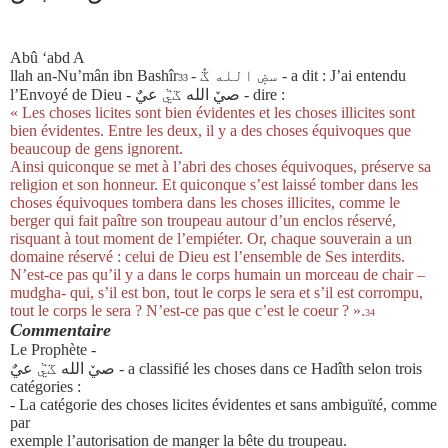
Abû ‘abd A
llah an-
Nu’mân ibn Bashîr
-
سضٜ الله ػْٔ
- a dit :
J’ai entendu
33
l’Envoyé de Dieu
-
صيٚ الله ػيٞ عيٌ
- dire :
« Les choses licites sont bien évidentes et les choses illicites sont
bien évidentes. Entre les deux, il y a des choses équivoques que
beaucoup de gens ignorent.
Ainsi quiconque se met à l’abri des choses équivoques, préserve sa
religion et son honneur. Et quiconque s’est laissé tomber dans les
choses équivoques
tombera dans les choses illicites, comme le
berger qui fait paître son troupeau auto
ur d’un enclos réservé,
risquant à tout moment de l’empiéter. Or, chaque souverain a un
domaine réservé : celui de Dieu est l’ensemble de Ses interdits.
N’est
-
ce pas qu’il y a dans le corps humain un morceau de chair –
mudgha- qui,
s’il est bon, tout le corps le sera et s’il est corrompu,
tout le corps le sera ? N’est
-
ce pas que c’est le coeur ? »
.
34
Commentaire
Le Prophète -
صيٚ الله ػيٞ عيٌ
- a classifié les choses dans ce Hadîth selon trois
catégories :
- La catégorie des choses licites évidentes et sans ambiguïté, comme
par
exemple l’autorisation de manger la bête du troupeau.