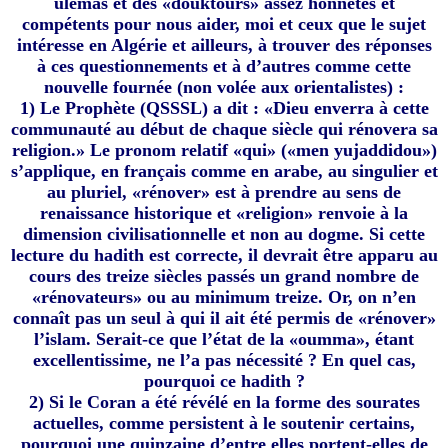
ulémas et des «douktours» assez honnêtes et
compétents pour nous aider, moi et ceux que le sujet
intéresse en Algérie et ailleurs, à trouver des réponses
à ces questionnements et à d’autres comme cette
nouvelle fournée (non volée aux orientalistes) :
1) Le Prophète (QSSSL) a dit : «Dieu enverra à cette
communauté au début de chaque siècle qui rénovera sa
religion.» Le pronom relatif «qui» («men yujaddidou»)
s’applique, en français comme en arabe, au singulier et
au pluriel, «rénover» est à prendre au sens de
renaissance historique et «religion» renvoie à la
dimension civilisationnelle et non au dogme. Si cette
lecture du hadith est correcte, il devrait être apparu au
cours des treize siècles passés un grand nombre de
«rénovateurs» ou au minimum treize. Or, on n’en
connaît pas un seul à qui il ait été permis de «rénover»
l’islam. Serait-ce que l’état de la «oumma», étant
excellentissime, ne l’a pas nécessité ? En quel cas,
pourquoi ce hadith ?
2) Si le Coran a été révélé en la forme des sourates
actuelles, comme persistent à le soutenir certains,
pourquoi une quinzaine d’entre elles portent-elles de