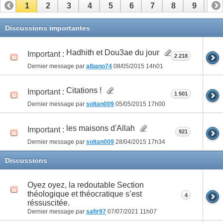
1
2
3
4
5
6
7
8
9
10
11
12
13
14
15
16
17
Discussions importantes
Hadhith et Dou3ae du jour
Important :
2 218
Dernier message par
albano74
08/05/2015
14h01
Citations !
Important :
1 501
Dernier message par
soltan009
05/05/2015
17h00
les maisons d'Allah
Important :
921
Dernier message par
soltan009
28/04/2015
17h34
Discussions
Oyez oyez, la redoutable Section
théologique et théocratique s’est
4
réssuscitée.
Dernier message par
safir97
07/07/2021
11h07