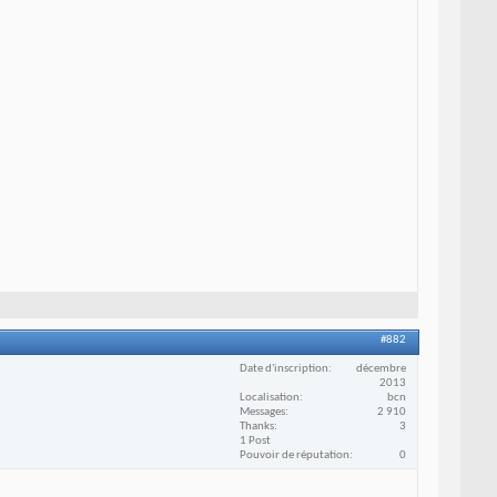
#882
Date d'inscription
décembre
2013
Localisation
bcn
Messages
2 910
Thanks
3
1 Post
Pouvoir de réputation
0