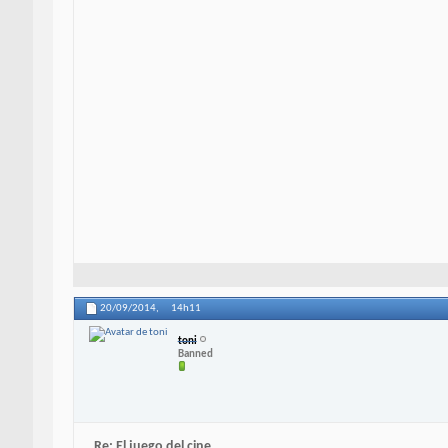
20/09/2014,
14h11
toni
Banned
Re: El juego del cine