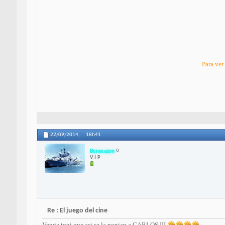
Para ver
22/09/2014,
18h41
Benacazon
V.I.P
Re : El juego del cine
Venga toni que asi se la ponian a CARLOS III