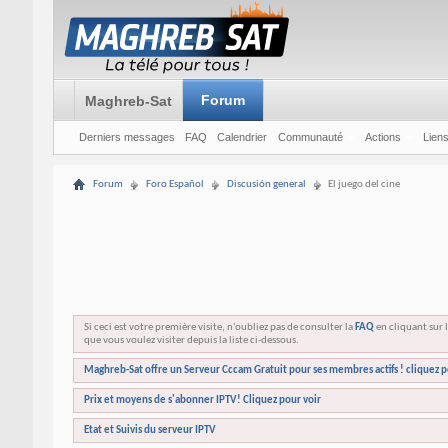
Forum
Maghreb-Sat
Derniers messages
FAQ
Calendrier
Communauté
Actions
Liens
Forum
Foro Español
Discusión general
El juego del cine
Si ceci est votre première visite, n'oubliez pas de consulter la
FAQ
en cliquant sur l
que vous voulez visiter depuis la liste ci-dessous.
Maghreb-Sat offre un Serveur Cccam Gratuit pour ses membres actifs ! cliquez p
Prix et moyens de s'abonner IPTV! Cliquez pour voir
Etat et Suivis du serveur IPTV