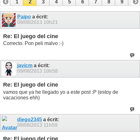
1
2
3
4
5
6
7
8
9
10
11
12
13
14
15
16
17
18
Paipo
a écrit:
09/08/2013
10h21
Re: El juego del cine
Correcto. Pon peli malvo :-)
javicm
a écrit:
09/08/2013
10h58
Re: El juego del cine
vamos que ya he llegado yo a este post :P (estoy de
vacaciones ehh)
diego2345
a écrit:
09/08/2013
11h59
Re: El juego del cine