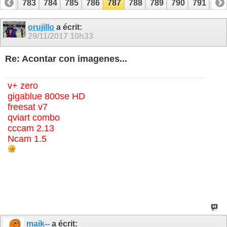
782
783
784
785
786
787
788
789
790
791
79
802
803
orujillo
a écrit:
29/11/2017
10h33
Re: Acontar con imagenes...
v+ zero
gigablue 800se HD
freesat v7
qviart combo
cccam 2.13
Ncam 1.5
maik--
a écrit: