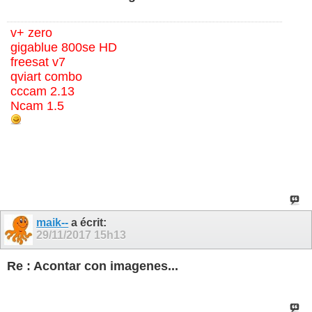
v+ zero
gigablue 800se HD
freesat v7
qviart combo
cccam 2.13
Ncam 1.5
maik--
a écrit:
29/11/2017
15h13
Re : Acontar con imagenes...