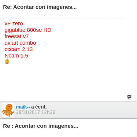
Re: Acontar con imagenes...
v+ zero
gigablue 800se HD
freesat v7
qviart combo
cccam 2.13
Ncam 1.5
maik--
a écrit:
29/11/2017
12h36
Re : Acontar con imagenes...