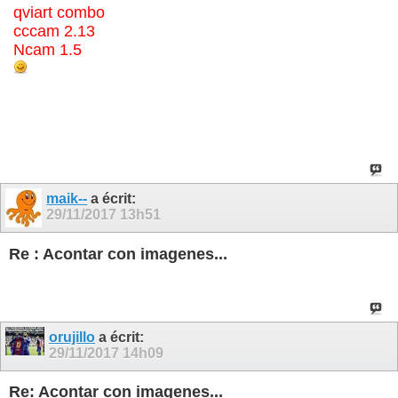
qviart combo
cccam 2.13
Ncam 1.5
maik--
a écrit:
29/11/2017
13h51
Re : Acontar con imagenes...
orujillo
a écrit:
29/11/2017
14h09
Re: Acontar con imagenes...