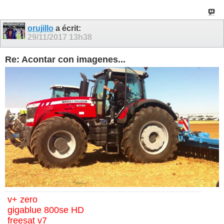
orujillo
a écrit:
29/11/2017
13h38
Re: Acontar con imagenes...
v+ zero
gigablue 800se HD
freesat v7