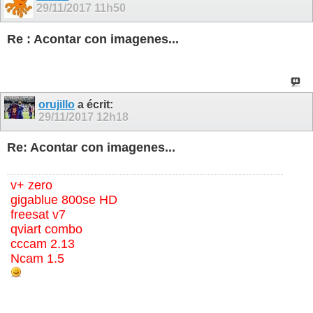
29/11/2017
11h50
Re : Acontar con imagenes...
orujillo
a écrit:
29/11/2017
12h18
Re: Acontar con imagenes...
v+ zero
gigablue 800se HD
freesat v7
qviart combo
cccam 2.13
Ncam 1.5