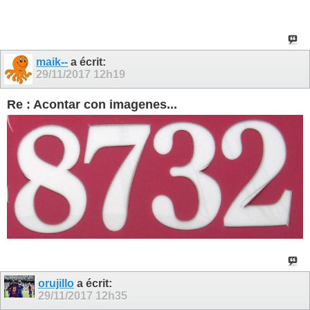
maik--
a écrit:
29/11/2017
12h19
Re : Acontar con imagenes...
orujillo
a écrit:
29/11/2017
12h35