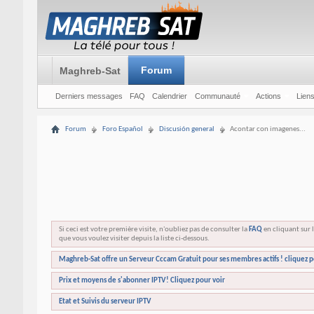
Forum
Maghreb-Sat
Derniers messages
FAQ
Calendrier
Communauté
Actions
Liens
Forum
Foro Español
Discusión general
Acontar con imagenes...
Si ceci est votre première visite, n'oubliez pas de consulter la
FAQ
en cliquant sur l
que vous voulez visiter depuis la liste ci-dessous.
Maghreb-Sat offre un Serveur Cccam Gratuit pour ses membres actifs ! cliquez p
Prix et moyens de s'abonner IPTV! Cliquez pour voir
Etat et Suivis du serveur IPTV