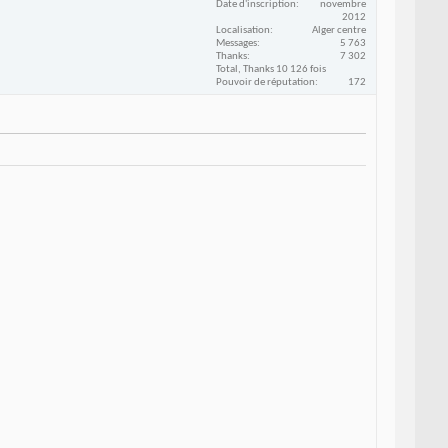
Date d'inscription
novembre
2012
Localisation
Alger centre
Messages
5 763
Thanks
7 302
Total, Thanks 10 126 fois
Pouvoir de réputation
172