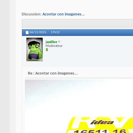
Discussion:
Acontar con imagenes...
06/12/2025,
17h12
jazalibre
Moderateur
Re : Acontar con imagenes...