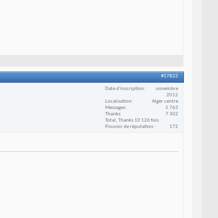
#17822
Date d'inscription
novembre
2012
Localisation
Alger centre
Messages
5 763
Thanks
7 302
Total, Thanks 10 126 fois
Pouvoir de réputation
172