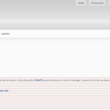
Aide
S'inscrire
 rapides
e lien au dessus. Vous devez être
inscrit
avant de pouvoir crée un message: cliquez sur le lien au dess
our voir