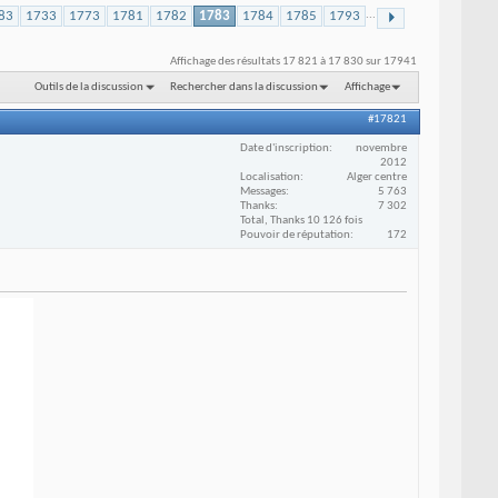
83
1733
1773
1781
1782
1783
1784
1785
1793
...
Affichage des résultats 17 821 à 17 830 sur 17941
Outils de la discussion
Rechercher dans la discussion
Affichage
#17821
Date d'inscription
novembre
2012
Localisation
Alger centre
Messages
5 763
Thanks
7 302
Total, Thanks 10 126 fois
Pouvoir de réputation
172