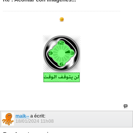
maik--
a écrit:
18/01/2024
11h08