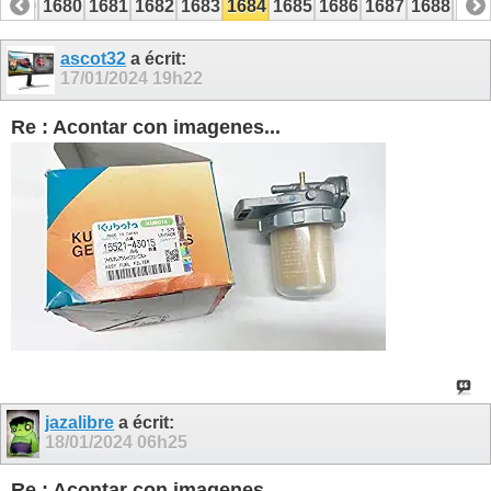
1679
1680
1681
1682
1683
1684
1685
1686
1687
1688
168
1699
1700
ascot32
a écrit:
17/01/2024
19h22
Re : Acontar con imagenes...
jazalibre
a écrit:
18/01/2024
06h25
Re : Acontar con imagenes...