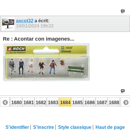
ascot32
a écrit:
19/01/2024
19h32
Re : Acontar con imagenes...
1679
1680
1681
1682
1683
1684
1685
1686
1687
1688
168
1699
1700
S'identifier
S'inscrire
Style classique
Haut de page