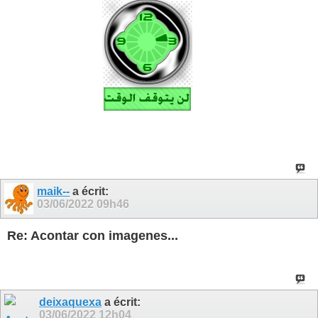
maik--
a écrit:
03/06/2022
09h46
Re: Acontar con imagenes...
deixaquexa
a écrit:
03/06/2022
12h04