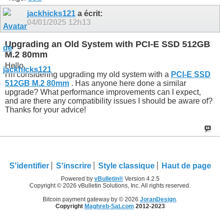
jackhicks121
a écrit:
04/01/2025
12h13
Upgrading an Old System with PCI-E SSD 512GB
M.2 80mm
Hello,
I'm considering upgrading my old system with a
PCI-E SSD
512GB M.2 80mm
. Has anyone here done a similar
upgrade? What performance improvements can I expect,
and are there any compatibility issues I should be aware of?
Thanks for your advice!
S'identifier
S'inscrire
Style classique
Haut de page
Powered by
vBulletin®
Version 4.2.5
Copyright © 2026 vBulletin Solutions, Inc. All rights reserved.
.
Bitcoin payment gateway by © 2026
JoranDesign
.
Copyright
Maghreb-Sat.com
2012-2023