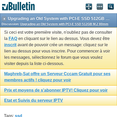
Upgrading an Old System with PCI-E SSD 512GB M.2 80mm
Discussion:
Upgrading an Old System with PCI-E SSD 512GB M.2 80mm
Si ceci est votre première visite, n'oubliez pas de consulter
la
FAQ
en cliquant sur le lien au dessus. Vous devez être
inscrit
avant de pouvoir crée un message: cliquez sur le
lien au dessus pour vous inscrire. Pour commencer à voir
les messages, sélectionnez le forum que vous voulez
visiter depuis la liste ci-dessous.
Maghreb-Sat offre un Serveur Cccam Gratuit pour ses
membres actifs ! cliquez pour voir
Prix et moyens de s'abonner IPTV! Cliquez pour voir
Etat et Suivis du serveur IPTV
Tags:
ssd