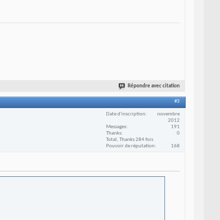
Répondre avec citation
#3
Date d'inscription
novembre
2012
Messages
191
Thanks
0
Total, Thanks 284 fois
Pouvoir de réputation
168