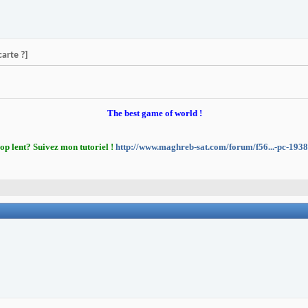
arte ?]
The best game of world !
op lent? Suivez mon tutoriel !
http://www.maghreb-sat.com/forum/f56...-pc-193