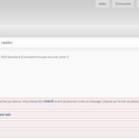
Aide
S'inscrire
 rapides
c VGA Standard [Comment trouver ma vrai carte ?]
e lien au dessus. Vous devez être
inscrit
avant de pouvoir crée un message: cliquez sur le lien au dess
our voir