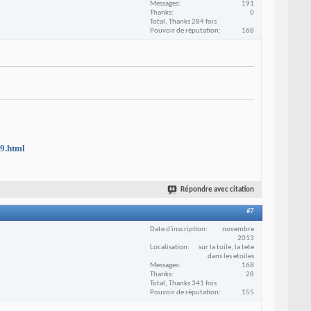
Messages
191
Thanks
0
Total, Thanks 284 fois
Pouvoir de réputation
168
89.html
Répondre avec citation
#7
Date d'inscription
novembre
2013
Localisation
sur la toile, la tete
dans les etoiles
Messages
168
Thanks
28
Total, Thanks 341 fois
Pouvoir de réputation
155