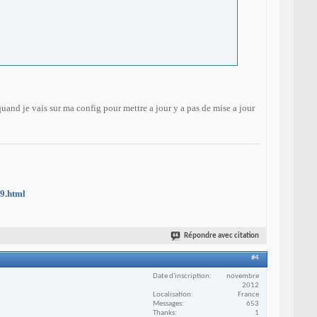
 quand je vais sur ma config pour mettre a jour y a pas de mise a jour
89.html
Répondre avec citation
#4
Date d'inscription
novembre
2012
Localisation
France
Messages
653
Thanks
1