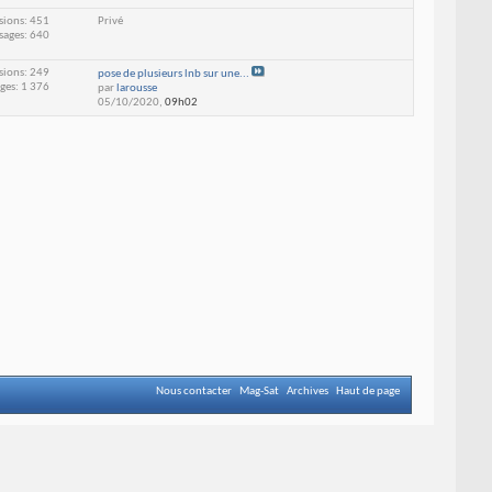
sions: 451
Privé
sages: 640
sions: 249
pose de plusieurs lnb sur une...
ges: 1 376
par
larousse
05/10/2020,
09h02
Nous contacter
Mag-Sat
Archives
Haut de page