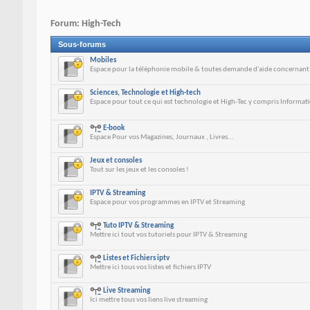
Forum:
High-Tech
Sous-forums
Mobiles
Espace pour la téléphonie mobile & toutes demande d'aide concernant 
Sciences, Technologie et High-tech
Espace pour tout ce qui est technologie et High-Tec y compris Informatiq
E-book
Espace Pour vos Magazines, Journaux , Livres...
Jeux et consoles
Tout sur les jeux et les consoles !
IPTV & Streaming
Espace pour vos programmes en IPTV et Streaming
Tuto IPTV & Streaming
Mettre ici tout vos tutoriels pour IPTV & Streaming
Listes et Fichiers iptv
Mettre ici tous vos listes et fichiers IPTV
Live Streaming
Ici mettre tous vos liens live streaming