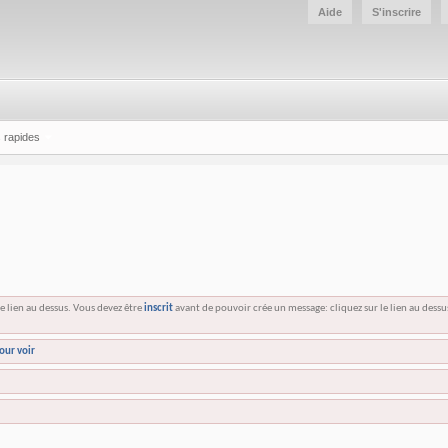
Aide
S'inscrire
 rapides
e lien au dessus. Vous devez être
inscrit
avant de pouvoir crée un message: cliquez sur le lien au dess
our voir