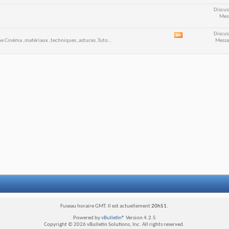
Discus
Mes
Discus
Voir
 Cinéma ,matériaux ,techniques ,astuces ,Tuto...
Messa
le
flux
RSS
de
ce
forum
Fuseau horaire GMT. Il est actuellement
20h51
.
Powered by
vBulletin®
Version 4.2.5
Copyright © 2026 vBulletin Solutions, Inc. All rights reserved.