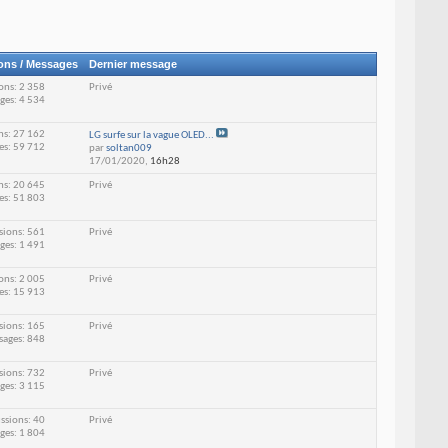
ons / Messages
Dernier message
ons: 2 358
Privé
ges: 4 534
ns: 27 162
LG surfe sur la vague OLED...
es: 59 712
par
soltan009
17/01/2020,
16h28
ns: 20 645
Privé
es: 51 803
sions: 561
Privé
ges: 1 491
ons: 2 005
Privé
es: 15 913
sions: 165
Privé
sages: 848
sions: 732
Privé
ges: 3 115
ssions: 40
Privé
ges: 1 804