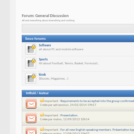
Forum:
General Discussion
All and everything about Everything and nothing
Sous-forums
Software
all about PC and mobile software
Sports
All about Football, Tennis, Basket, Formula1..
kiosk
(Ebooks, Magazines...)
Intitulé
/
Auteur
Important :
Requirements to be accepted into the group confirme
Créée par
adrianoluis
, 24/02/2014 19h57
Important :
Presentation.
Créée par
malvo
, 12/09/2013 10h14
Important :
For all new English-speaking members. Présentation typ
Créée par
malvo
, 12/09/2013 10h07