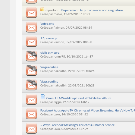
Important :
Requirement: to put an avatar and a signature.
Créée par
malvo
, 12/09/2013 10h21
Votre avis
Créée par
Paimon
, 09/09/2022 08h54
17 pouces pc
Créée par
Paimon
, 09/09/2022 08h50
cialis et viagra
Créée par
jonny75
, 30/10/2021 16h37
Viagra online
Créée par
hakoulbh
, 22/08/2021 10h26
Viagra online
Créée par
hakoulbh
, 22/08/2021 10h25
Panini FIFA World Cup Brasil 2014 Sticker Album
Créée par
faggia
, 26/06/2014 14h12
Facebook Adds Apple TV, Chromecast Video Streaming, Here’s How To U
Créée par
Lako
, 14/10/2016 08h52
5 Ways Facebook Messenger Enriches Customer Service
Créée par
Lako
, 02/09/2016 11h59