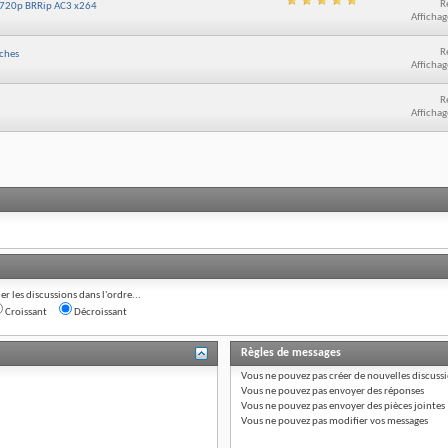
R
+ 720p BRRip AC3 x264
Affichag
R
ches
Affichag
R
Affichag
ier les discussions dans l'ordre...
Croissant
Décroissant
Règles de messages
Vous
ne pouvez pas
créer de nouvelles discuss
Vous
ne pouvez pas
envoyer des réponses
Vous
ne pouvez pas
envoyer des pièces jointes
Vous
ne pouvez pas
modifier vos messages