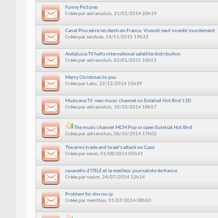
Funny Pictures
Créée par
adrianoluis
, 21/02/2014 20h19
Canal Plus serre les dents en France, Vivendi veut investir lourdement
Créée par
zardoze
, 14/11/2015 19h33
Andalucía TV halts international satellite distribution
Créée par
adrianoluis
, 02/01/2015 10h51
Merry Christmas to you
Créée par
Lako
, 22/12/2014 15h39
Muzicana TV, new music channel on Eutelsat Hot Bird 13D
Créée par
adrianoluis
, 10/10/2014 18h57
The music channel MCM Pop in open Eutelsat Hot Bird
Créée par
adrianoluis
, 06/10/2014 17h02
The arms trade and Israel's attack on Gaza
Créée par
xeres
, 01/08/2014 05h31
ravanello d'ITELE et le meilleur journaliste de france
Créée par
nasim
, 24/07/2014 12h14
Problem for dns no-ip
Créée par
menthos
, 01/07/2014 08h50