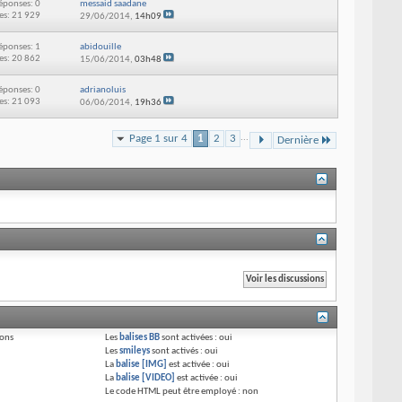
éponses: 0
messaid saadane
es: 21 929
29/06/2014,
14h09
éponses: 1
abidouille
es: 20 862
15/06/2014,
03h48
éponses: 0
adrianoluis
es: 21 093
06/06/2014,
19h36
Page 1 sur 4
1
2
3
...
Dernière
ions
Les
balises BB
sont activées :
oui
Les
smileys
sont activés :
oui
La
balise [IMG]
est activée :
oui
La
balise [VIDEO]
est activée :
oui
Le code HTML peut être employé :
non