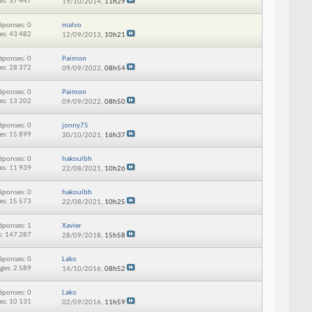
es: 37 447
19/10/2014,
11h29
éponses: 0
malvo
es: 43 482
12/09/2013,
10h21
éponses: 0
Paimon
es: 28 372
09/09/2022,
08h54
éponses: 0
Paimon
es: 13 202
09/09/2022,
08h50
éponses: 0
jonny75
es: 15 899
30/10/2021,
16h37
éponses: 0
hakoulbh
es: 11 939
22/08/2021,
10h26
éponses: 0
hakoulbh
es: 15 573
22/08/2021,
10h25
éponses: 1
Xavier
s: 147 287
28/09/2018,
15h58
éponses: 0
Lako
ges: 2 589
14/10/2016,
08h52
éponses: 0
Lako
es: 10 131
02/09/2016,
11h59