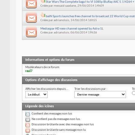
Star Wars The Complete Saga I to VI 1080p BluRay AAC 5.1 H264 
Créée par
messaid saadane
, 29/06/2014 14h09
beIN Sports launches free channel to broadcast 22 World Cup mat
Créée par
adrianoluis
, 14/06/2014 16h55
Mediaspar HD new channel opened by Astra 1L
Créée par
adrianoluis
, 06/06/2014 19h36
Informations et options du forum
Modérateurs de ce forum
raul7
Options d'affichage des discussions
Afficher les discussions depuis...
Trier les discussions par :
Tr
Légende des icônes
Contient des messages non lus
Ne contient pas de messages non lus.
Discussion brûlante avec des messages non lus
Discussion brûlante sans message non lu