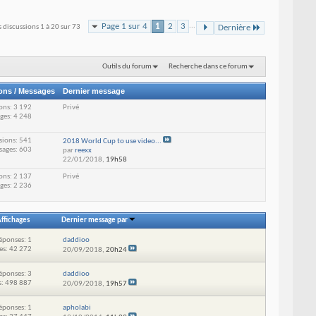
Page 1 sur 4
1
2
3
...
s discussions 1 à 20 sur 73
Dernière
Outils du forum
Recherche dans ce forum
ons / Messages
Dernier message
ons: 3 192
Privé
ges: 4 248
sions: 541
2018 World Cup to use video...
sages: 603
par
reexx
22/01/2018,
19h58
ons: 2 137
Privé
ges: 2 236
ffichages
Dernier message par
éponses: 1
daddioo
es: 42 272
20/09/2018,
20h24
éponses: 3
daddioo
s: 498 887
20/09/2018,
19h57
éponses: 1
apholabi