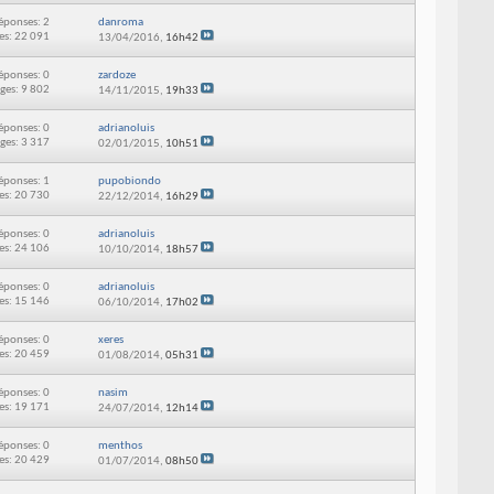
éponses: 2
danroma
es: 22 091
13/04/2016,
16h42
éponses: 0
zardoze
ges: 9 802
14/11/2015,
19h33
éponses: 0
adrianoluis
ges: 3 317
02/01/2015,
10h51
éponses: 1
pupobiondo
es: 20 730
22/12/2014,
16h29
éponses: 0
adrianoluis
es: 24 106
10/10/2014,
18h57
éponses: 0
adrianoluis
es: 15 146
06/10/2014,
17h02
éponses: 0
xeres
es: 20 459
01/08/2014,
05h31
éponses: 0
nasim
es: 19 171
24/07/2014,
12h14
éponses: 0
menthos
es: 20 429
01/07/2014,
08h50