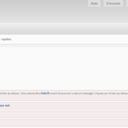
Aide
S'inscrire
 rapides
e lien au dessus. Vous devez être
inscrit
avant de pouvoir crée un message: cliquez sur le lien au dess
our voir