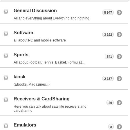
General Discussion
5 947
All and everything about Everything and nothing
Software
3 192
all about PC and mobile software
Sports
541
All about Football, Tennis, Basket, Formula1..
kiosk
2 137
(Ebooks, Magazines...)
Receivers & CardSharing
29
Here you can talk about satellite receivers and
cardsharing
Emulators
8