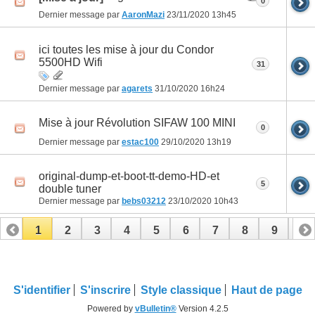
0
Dernier message par
AaronMazi
23/11/2020
13h45
ici toutes les mise à jour du Condor
5500HD Wifi
31
Dernier message par
agarets
31/10/2020
16h24
Mise à jour Révolution SIFAW 100 MINI
0
Dernier message par
estac100
29/10/2020
13h19
original-dump-et-boot-tt-demo-HD-et
5
double tuner
Dernier message par
bebs03212
23/10/2020
10h43
1
2
3
4
5
6
7
8
9
10
11
12
13
14
15
16
17
S'identifier
S'inscrire
Style classique
Haut de page
Powered by
vBulletin®
Version 4.2.5