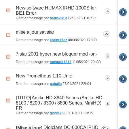
New software HUMAX IRHD-1000S for
6
BE1 Error
Dernier message par
badis2010
12/08/2021
10h25
mise a jour sat star
22
Dernier message par
karim15dz
08/08/2021
17h30
7 star 2001 hyper new bloquer mod -on-
3
Dernier message par
mostafa1212
11/05/2021
20h38
New Prometheus 1.10 Unic
2
Dernier message par
pabullo
27/04/2021
22h04
[TUTO] Amiko HD-8840 Series (Amiko HD-
8100 / 8200 / 8300 / 8800 Series, MiniHD)
8
FR
Dernier message par
giodis75
03/01/2021
12h19
Digiclass DC-600CA IPHD
[Mise à jour]