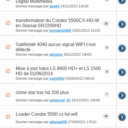
Digital Multimedia
Dernier message par
geek5
14/11/2023
13h30
transformation du Condor 5500CX-HD-W
16
en Starsat-SR2200HD
Dernier message par
lerenard1968
15/01/2023
11h35
Satillimité 4040 aucun signal WIFI n'est
0
détecté .
Dernier message par
almomo
19/11/2022
19h53
Mise à jour lotus LS 8900 HD+ et LS 1500
8
HD de 01/06/2014
Dernier message par
samir602
03/06/2022
09h10
clone star trac hd 200 plus
7
Dernier message par
universal_55
18/12/2021
10h46
Loader Condor 5500 cx hd wifi
36
Dernier message par
allaoua005
27/09/2021
17h10