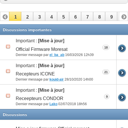
1
2
3
4
5
6
7
8
9
10
11
12
13
14
15
16
17
Discussions importantes
Important :
[Mise à jour]
18
Official Firmware Moresat
Dernier message par
el_ba_ab
16/03/2026
12h39
Important :
[Mise à jour]
21
Recepteurs ICONE
Dernier message par
kouid-air
28/10/2020
14h00
Important :
[Mise à jour]
9
Receepteurs CONDOR
Dernier message par
Lako
02/07/2018
18h56
Discussions