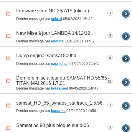
Firmware serie NU 26/7/15 (oficial)
1
Dernier message par
spia14
05/02/2021
16h42
New Mise à jour LAMBDA 14/12/12
3
Dernier message par
ayounsi
16/01/2021
14h02
Dump original samsat 800hd
5
Dernier message par
nasri.dhiaf
07/06/2020
21h41
Derniere mise a jour du SAMSAT HD 55/65
11
TITAN MAI 2016 1.7.01
Dernier message par
bouramed
06/05/2020
14h47
samsat_HD_55_synaps_startrack_1.5.56.
1
Dernier message par
bastama
01/04/2020
14h58
Samsat hd 90 plus bloque sur b-06
1