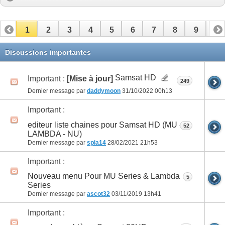
1
2
3
4
5
6
7
8
9
10
11
12
13
14
15
16
17
Discussions importantes
Samsat HD
Important :
[Mise à jour]
249
Dernier message par
daddymoon
31/10/2022
00h13
Important :
editeur liste chaines pour Samsat HD (MU -
52
LAMBDA - NU)
Dernier message par
spia14
28/02/2021
21h53
Important :
Nouveau menu Pour MU Series & Lambda
5
Series
Dernier message par
ascot32
03/11/2019
13h41
Important :