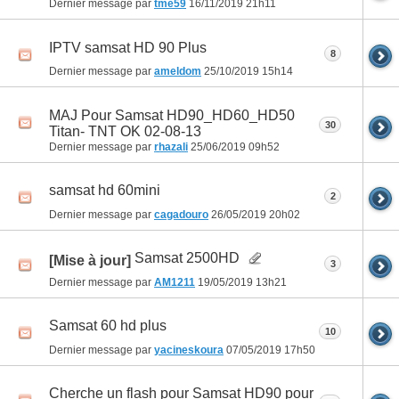
Dernier message par
tme59
16/11/2019
21h11
IPTV samsat HD 90 Plus
8
Dernier message par
ameldom
25/10/2019
15h14
MAJ Pour Samsat HD90_HD60_HD50
30
Titan- TNT OK 02-08-13
Dernier message par
rhazali
25/06/2019
09h52
samsat hd 60mini
2
Dernier message par
cagadouro
26/05/2019
20h02
Samsat 2500HD
[Mise à jour]
3
Dernier message par
AM1211
19/05/2019
13h21
Samsat 60 hd plus
10
Dernier message par
yacineskoura
07/05/2019
17h50
Cherche un flash pour Samsat HD90 pour