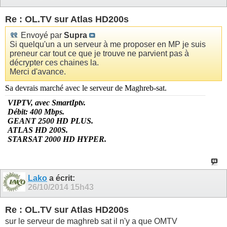
Re : OL.TV sur Atlas HD200s
Envoyé par
Supra
Si quelqu'un a un serveur à me proposer en MP je suis
preneur car tout ce que je trouve ne parvient pas à
décrypter ces chaines la.
Merci d'avance.
Sa devrais marché avec le serveur de Maghreb-sat.
VIPTV, a
vec SmartIptv.
Débit: 400 Mbps.
GEANT 2500 HD PLUS.
ATLAS HD 200S.
STARSAT 2000 HD HYPER.
Lako
a écrit:
26/10/2014
15h43
Re : OL.TV sur Atlas HD200s
sur le serveur de maghreb sat il n'y a que OMTV