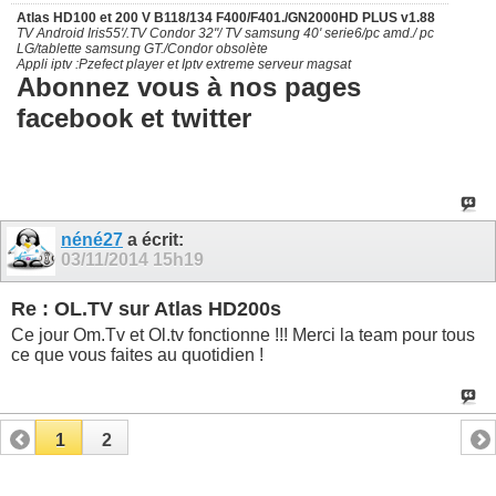
Atlas HD100 et 200 V B118/134 F400/F401./GN2000HD PLUS v1.88
TV Android Iris55'/.TV Condor 32"/ TV samsung 40' serie6/pc amd./ pc
LG/tablette samsung GT./Condor obsolète
Appli iptv :Pzefect player et Iptv extreme serveur magsat
Abonnez vous à nos pages
facebook et twitter
néné27
a écrit:
03/11/2014
15h19
Re : OL.TV sur Atlas HD200s
Ce jour Om.Tv et Ol.tv fonctionne !!! Merci la team pour tous
ce que vous faites au quotidien !
1
2