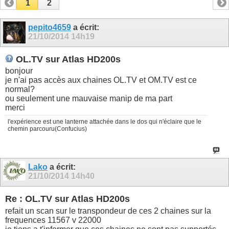
1
2
pepito4659
a écrit:
21/10/2014
14h19
OL.TV sur Atlas HD200s
bonjour
je n'ai pas accès aux chaines OL.TV et OM.TV est ce
normal?
ou seulement une mauvaise manip de ma part
merci
l'expérience est une lanterne attachée dans le dos qui n'éclaire que le
chemin parcouru(Confucius)
Lako
a écrit:
21/10/2014
14h40
Re : OL.TV sur Atlas HD200s
refait un scan sur le transpondeur de ces 2 chaines sur la
frequences 11567 v 22000