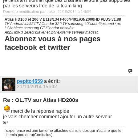
je tiens a t'informer que ces chaines ne sont pas supportés
par les serveurs free de la team king
Dernière modification par Lako ; 21/10/2014 à
14h56
.
Atlas HD100 et 200 V B118/134 F400/F401./GN2000HD PLUS v1.88
TV Android Iris55'/.TV Condor 32"/ TV samsung 40' serie6/pc amd./ pc
LG/tablette samsung GT./Condor obsolète
Appli iptv :Pzefect player et Iptv extreme serveur magsat
Abonnez vous à nos pages
facebook et twitter
pepito4659
a écrit:
21/10/2014
15h02
Re : OL.TV sur Atlas HD200s
merci de la réponse rapide
je vais chercher comment ajouter un autre serveur
a+
l'expérience est une lanterne attachée dans le dos qui n'éclaire que le
chemin parcouru(Confucius)