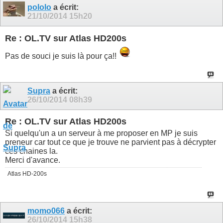
pololo
a écrit:
21/10/2014
15h20
Re : OL.TV sur Atlas HD200s
Pas de souci je suis là pour ça!!
Supra
a écrit:
26/10/2014
08h39
Re : OL.TV sur Atlas HD200s
Si quelqu'un a un serveur à me proposer en MP je suis
preneur car tout ce que je trouve ne parvient pas à décrypter
ces chaines la.
Merci d'avance.
Atlas HD-200s
momo066
a écrit:
26/10/2014
15h38