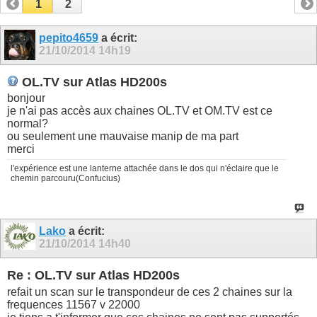
1
2
pepito4659
a écrit:
21/10/2014
14h19
OL.TV sur Atlas HD200s
bonjour
je n'ai pas accès aux chaines OL.TV et OM.TV est ce
normal?
ou seulement une mauvaise manip de ma part
merci
l'expérience est une lanterne attachée dans le dos qui n'éclaire que le
chemin parcouru(Confucius)
Lako
a écrit:
21/10/2014
14h40
Re : OL.TV sur Atlas HD200s
refait un scan sur le transpondeur de ces 2 chaines sur la
frequences 11567 v 22000