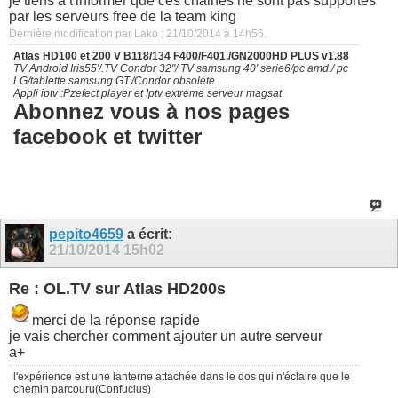
je tiens a t'informer que ces chaines ne sont pas supportés
par les serveurs free de la team king
Dernière modification par Lako ; 21/10/2014 à
14h56
.
Atlas HD100 et 200 V B118/134 F400/F401./GN2000HD PLUS v1.88
TV Android Iris55'/.TV Condor 32"/ TV samsung 40' serie6/pc amd./ pc
LG/tablette samsung GT./Condor obsolète
Appli iptv :Pzefect player et Iptv extreme serveur magsat
Abonnez vous à nos pages
facebook et twitter
pepito4659
a écrit:
21/10/2014
15h02
Re : OL.TV sur Atlas HD200s
merci de la réponse rapide
je vais chercher comment ajouter un autre serveur
a+
l'expérience est une lanterne attachée dans le dos qui n'éclaire que le
chemin parcouru(Confucius)