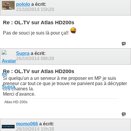
pololo
a écrit:
21/10/2014
15h20
Re : OL.TV sur Atlas HD200s
Pas de souci je suis là pour ça!!
Supra
a écrit:
26/10/2014
08h39
Re : OL.TV sur Atlas HD200s
Si quelqu'un a un serveur à me proposer en MP je suis
preneur car tout ce que je trouve ne parvient pas à décrypter
ces chaines la.
Merci d'avance.
Atlas HD-200s
momo066
a écrit:
26/10/2014
15h38