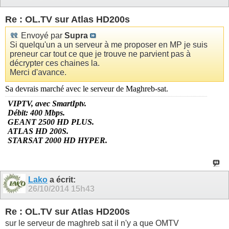
Re : OL.TV sur Atlas HD200s
Envoyé par
Supra
Si quelqu'un a un serveur à me proposer en MP je suis
preneur car tout ce que je trouve ne parvient pas à
décrypter ces chaines la.
Merci d'avance.
Sa devrais marché avec le serveur de Maghreb-sat.
VIPTV, a
vec SmartIptv.
Débit: 400 Mbps.
GEANT 2500 HD PLUS.
ATLAS HD 200S.
STARSAT 2000 HD HYPER.
Lako
a écrit:
26/10/2014
15h43
Re : OL.TV sur Atlas HD200s
sur le serveur de maghreb sat il n'y a que OMTV