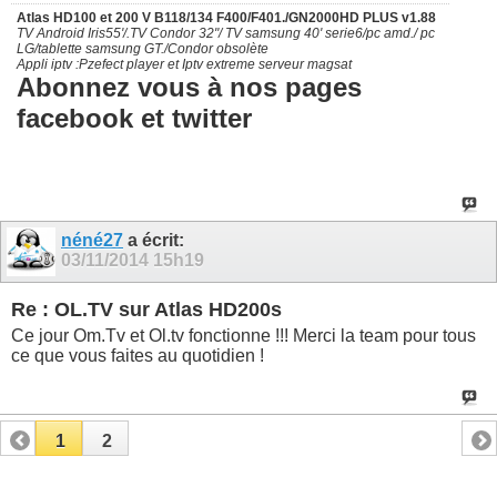
Atlas HD100 et 200 V B118/134 F400/F401./GN2000HD PLUS v1.88
TV Android Iris55'/.TV Condor 32"/ TV samsung 40' serie6/pc amd./ pc
LG/tablette samsung GT./Condor obsolète
Appli iptv :Pzefect player et Iptv extreme serveur magsat
Abonnez vous à nos pages
facebook et twitter
néné27
a écrit:
03/11/2014
15h19
Re : OL.TV sur Atlas HD200s
Ce jour Om.Tv et Ol.tv fonctionne !!! Merci la team pour tous
ce que vous faites au quotidien !
1
2