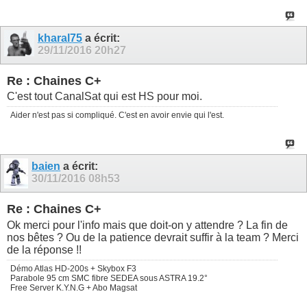
kharal75
a écrit:
29/11/2016
20h27
Re : Chaines C+
C'est tout CanalSat qui est HS pour moi.
Aider n'est pas si compliqué. C'est en avoir envie qui l'est.
baien
a écrit:
30/11/2016
08h53
Re : Chaines C+
Ok merci pour l'info mais que doit-on y attendre ? La fin de
nos bêtes ? Ou de la patience devrait suffir à la team ? Merci
de la réponse !!
Démo Atlas HD-200s + Skybox F3
Parabole 95 cm SMC fibre SEDEA sous ASTRA 19.2°
Free Server K.Y.N.G + Abo Magsat