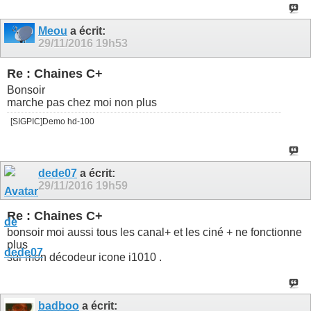
Meou
a écrit:
29/11/2016
19h53
Re : Chaines C+
Bonsoir
marche pas chez moi non plus
[SIGPIC]Demo hd-100
dede07
a écrit:
29/11/2016
19h59
Re : Chaines C+
bonsoir moi aussi tous les canal+ et les ciné + ne fonctionne
plus
sur mon décodeur icone i1010 .
badboo
a écrit: