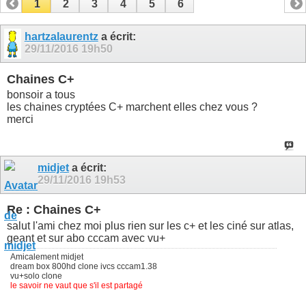
1
2
3
4
5
6
hartzalaurentz
a écrit:
29/11/2016
19h50
Chaines C+
bonsoir a tous
les chaines cryptées C+ marchent elles chez vous ?
merci
midjet
a écrit:
29/11/2016
19h53
Re : Chaines C+
salut l'ami chez moi plus rien sur les c+ et les ciné sur atlas,
geant et sur abo cccam avec vu+
Amicalement midjet
dream box 800hd clone ivcs cccam1.38
vu+solo clone
le savoir ne vaut que s'il est partagé