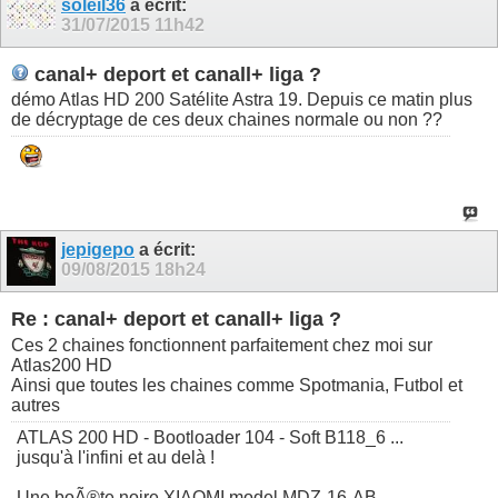
soleil36
a écrit:
31/07/2015
11h42
canal+ deport et canall+ liga ?
démo Atlas HD 200 Satélite Astra 19. Depuis ce matin plus
de décryptage de ces deux chaines normale ou non ??
jepigepo
a écrit:
09/08/2015
18h24
Re : canal+ deport et canall+ liga ?
Ces 2 chaines fonctionnent parfaitement chez moi sur
Atlas200 HD
Ainsi que toutes les chaines comme Spotmania, Futbol et
autres
ATLAS 200 HD - Bootloader 104 - Soft B118_6 ...
jusqu'à l'infini et au delà !
Une boÃ®te noire XIAOMI model MDZ-16-AB