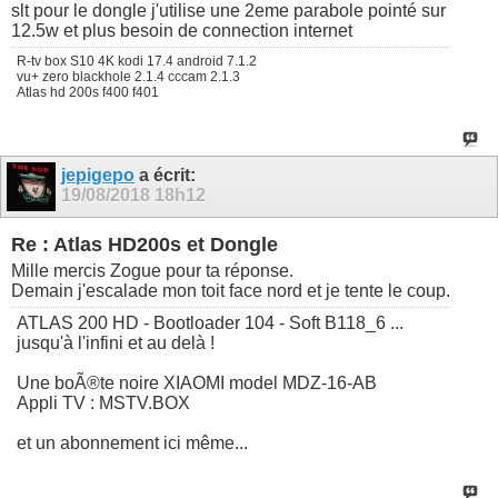
slt pour le dongle j'utilise une 2eme parabole pointé sur
12.5w et plus besoin de connection internet
R-tv box S10 4K kodi 17.4 android 7.1.2
vu+ zero blackhole 2.1.4 cccam 2.1.3
Atlas hd 200s f400 f401
jepigepo
a écrit:
19/08/2018
18h12
Re : Atlas HD200s et Dongle
Mille mercis Zogue pour ta réponse.
Demain j'escalade mon toit face nord et je tente le coup.
ATLAS 200 HD - Bootloader 104 - Soft B118_6 ...
jusqu'à l'infini et au delà !
Une boÃ®te noire XIAOMI model MDZ-16-AB
Appli TV : MSTV.BOX
et un abonnement ici même...