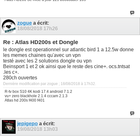
zogue
a écrit:
18/08/2018
17h26
Re : Atlas HD200s et Dongle
le dongle est operationnel sur atlantic bird 1 a 12.5w donne
les memes chaines qu'avec un vpn
testé avec les 2 solutions dongle ou vpn
Beinsport 1 et 2 ok ainsi que le reste des cine+. ocs.tntsat
.les c+.
280ch ouvertes
Dernière modification par zogue ; 18/08/2018 à
17h32
.
R-tv box S10 4K kodi 17.4 android 7.1.2
vu+ zero blackhole 2.1.4 cccam 2.1.3
Atlas hd 200s f400 f401
jepigepo
a écrit:
19/08/2018
13h03