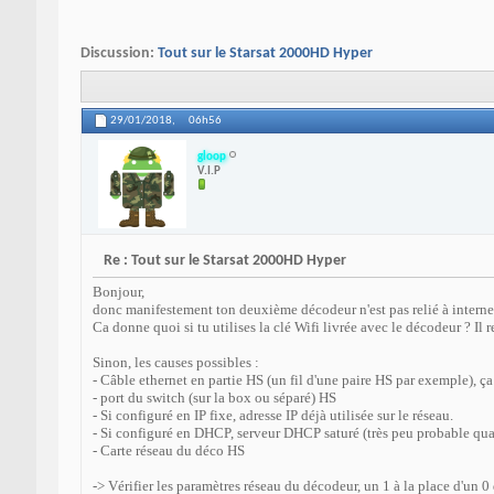
Discussion:
Tout sur le Starsat 2000HD Hyper
29/01/2018,
06h56
gloop
V.I.P
Re : Tout sur le Starsat 2000HD Hyper
Bonjour,
donc manifestement ton deuxième décodeur n'est pas relié à internet
Ca donne quoi si tu utilises la clé Wifi livrée avec le décodeur ? Il
Sinon, les causes possibles :
- Câble ethernet en partie HS (un fil d'une paire HS par exemple), ça 
- port du switch (sur la box ou séparé) HS
- Si configuré en IP fixe, adresse IP déjà utilisée sur le réseau.
- Si configuré en DHCP, serveur DHCP saturé (très peu probable q
- Carte réseau du déco HS
-> Vérifier les paramètres réseau du décodeur, un 1 à la place d'un 0