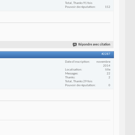
Total, Thanks 91 fois
Pouvoir de réputation
152
Répondre avec citation
#2287
Date d'inscription
novembre
2014
Localisation
lille
Messages
22
Thanks
2
Total, Thanks 29 fois
Pouvoir de réputation
0