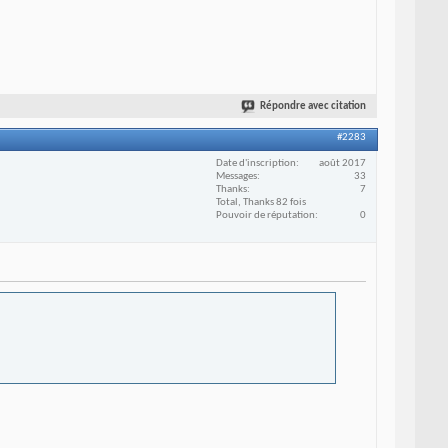
Répondre avec citation
#2283
Date d'inscription
août 2017
Messages
33
Thanks
7
Total, Thanks 82 fois
Pouvoir de réputation
0