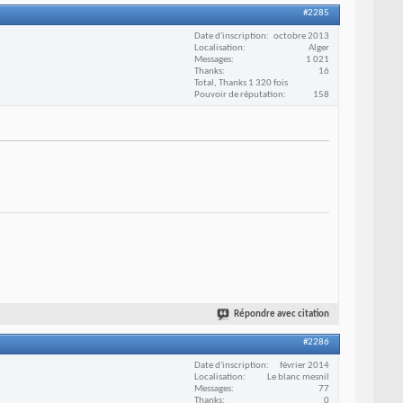
#2285
Date d'inscription
octobre 2013
Localisation
Alger
Messages
1 021
Thanks
16
Total, Thanks 1 320 fois
Pouvoir de réputation
158
Répondre avec citation
#2286
Date d'inscription
février 2014
Localisation
Le blanc mesnil
Messages
77
Thanks
0