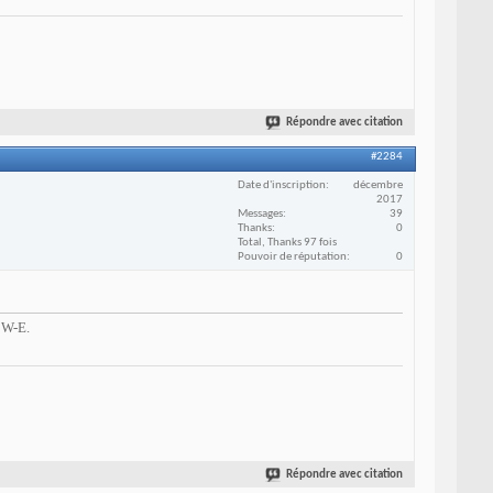
Répondre avec citation
#2284
Date d'inscription
décembre
2017
Messages
39
Thanks
0
Total, Thanks 97 fois
Pouvoir de réputation
0
 W-E.
Répondre avec citation