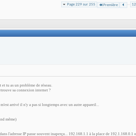
Page 229 sur 255
...
1
Première
 et tu as un problème de réseau.
 retrouve sa connexion internet ?
m'est arrivé il n'y a pas si longtemps avec un autre appareil...
uand même)
 dans l'adresse IP passe souvent inaperçu... 192.168.1.1 à la place de 192.1.168.0.1 