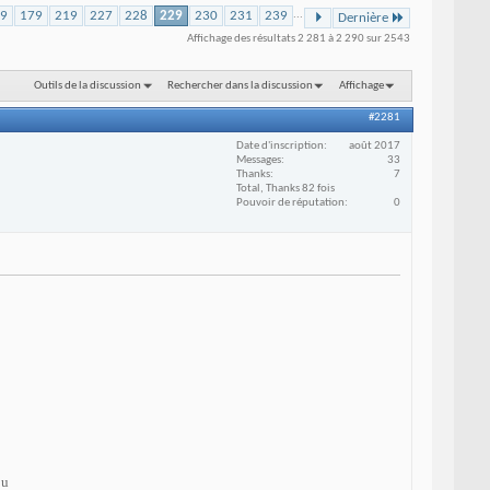
29
179
219
227
228
229
230
231
239
...
Dernière
Affichage des résultats 2 281 à 2 290 sur 2543
Outils de la discussion
Rechercher dans la discussion
Affichage
#2281
Date d'inscription
août 2017
Messages
33
Thanks
7
Total, Thanks 82 fois
Pouvoir de réputation
0
ou