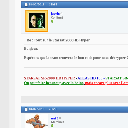
18/02/2018,
13h59
jasmin
Confirmé
Re : Tout sur le Starsat 2000HD Hyper
Bonjour,
Espérons que la team trouvera le bon code pour nous décrypter 
STARSAT SR-2000 HD HYPER
-
ATLAS HD 100 -
STARSAT SR
On peut faire beaucoup avec la haine
,
mais encore plus avec l'a
18/02/2018,
23h53
mz93
Membres