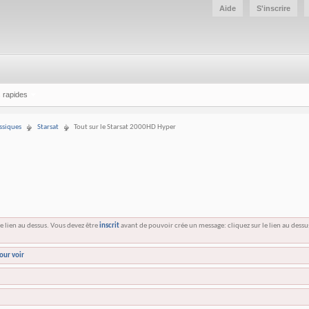
Aide
S'inscrire
 rapides
ssiques
Starsat
Tout sur le Starsat 2000HD Hyper
e lien au dessus. Vous devez être
inscrit
avant de pouvoir crée un message: cliquez sur le lien au dess
our voir