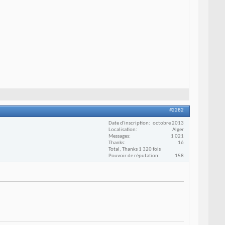
#2282
Date d'inscription
octobre 2013
Localisation
Alger
Messages
1 021
Thanks
16
Total, Thanks 1 320 fois
Pouvoir de réputation
158