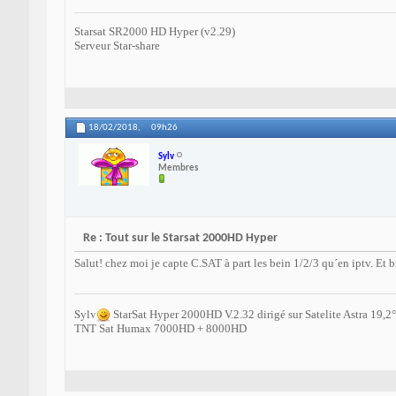
Starsat SR2000 HD Hyper (v2.29)
Serveur Star-share
18/02/2018,
09h26
Sylv
Membres
Re : Tout sur le Starsat 2000HD Hyper
Salut! chez moi je capte C.SAT à part les bein 1/2/3 qu´en iptv. Et
Sylv
StarSat Hyper 2000HD V.2.32 dirigé sur Satelite Astra 19,2°
TNT Sat Humax 7000HD + 8000HD