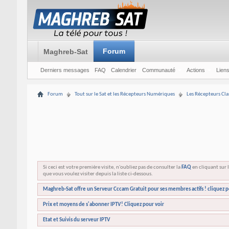
Forum
Maghreb-Sat
Derniers messages
FAQ
Calendrier
Communauté
Actions
Liens
Forum
Tout sur le Sat et les Récepteurs Numériques
Les Récepteurs Cla
Si ceci est votre première visite, n'oubliez pas de consulter la
FAQ
en cliquant sur l
que vous voulez visiter depuis la liste ci-dessous.
Maghreb-Sat offre un Serveur Cccam Gratuit pour ses membres actifs ! cliquez p
Prix et moyens de s'abonner IPTV! Cliquez pour voir
Etat et Suivis du serveur IPTV