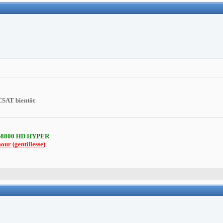
CSAT bientôt
-8800 HD HYPER
mour
(gentillesse)