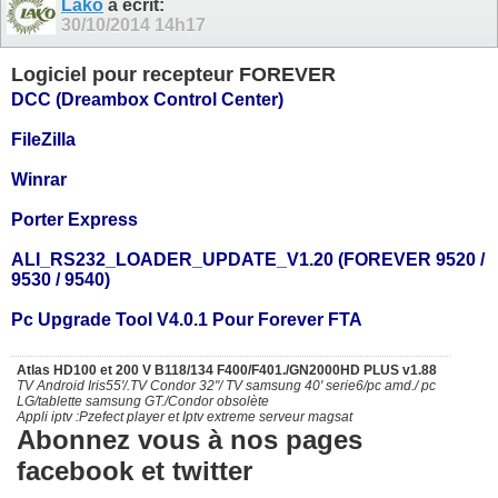
Lako
a écrit:
30/10/2014
14h17
Logiciel pour recepteur FOREVER
DCC (Dreambox Control Center)
FileZilla
Winrar
Porter Express
ALI_RS232_LOADER_UPDATE_V1.20 (FOREVER 9520 /
9530 / 9540)
Pc Upgrade Tool V4.0.1 Pour Forever FTA
Atlas HD100 et 200 V B118/134 F400/F401./GN2000HD PLUS v1.88
TV Android Iris55'/.TV Condor 32"/ TV samsung 40' serie6/pc amd./ pc
LG/tablette samsung GT./Condor obsolète
Appli iptv :Pzefect player et Iptv extreme serveur magsat
Abonnez vous à nos pages
facebook et twitter