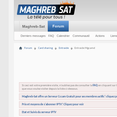
Forum
Maghreb-Sat
Derniers messages
FAQ
Calendrier
Communauté
Actions
Liens
Forum
Card sharing
Entraide
Entraide Mgcamd
Si ceci est votre première visite, n'oubliez pas de consulter la
FAQ
en cliquant sur l
que vous voulez visiter depuis la liste ci-dessous.
Maghreb-Sat offre un Serveur Cccam Gratuit pour ses membres actifs ! cliquez p
Prix et moyens de s'abonner IPTV! Cliquez pour voir
Etat et Suivis du serveur IPTV