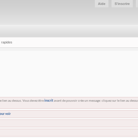
Aide
S'inscrire
 rapides
e lien au dessus. Vous devez être
inscrit
avant de pouvoir crée un message: cliquez sur le lien au dess
our voir