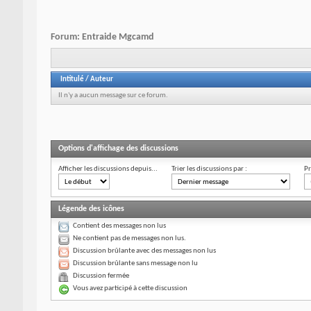
Forum:
Entraide Mgcamd
Intitulé
/
Auteur
Il n'y a aucun message sur ce forum.
Options d'affichage des discussions
Afficher les discussions depuis...
Trier les discussions par :
Pr
Légende des icônes
Contient des messages non lus
Ne contient pas de messages non lus.
Discussion brûlante avec des messages non lus
Discussion brûlante sans message non lu
Discussion fermée
Vous avez participé à cette discussion