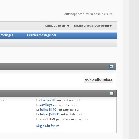
Affichage des discussions 0 à 0 sur 0
Outils du forum
Recherche dans ce forum
ffichages
Dernier message par
ions
Les
balises BB
sont activées :
oui
Les
smileys
sont activés :
oui
La
balise [IMG]
est activée :
oui
La
balise [VIDEO]
est activée :
oui
Le code HTML peut être employé :
non
Règles du forum