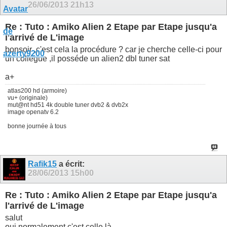
26/06/2013
21h13
Re : Tuto : Amiko Alien 2 Etape par Etape jusqu'a
l'arrivé de L'image
bonsoir ,c'est cela la procédure ? car je cherche celle-ci pour
un collégue ,il posséde un alien2 dbl tuner sat
a+
atlas200 hd (armoire)
vu+ (originale)
mut@nt hd51 4k double tuner dvb2 & dvb2x
image openatv 6.2
bonne journée à tous
Rafik15
a écrit:
28/06/2013
15h00
Re : Tuto : Amiko Alien 2 Etape par Etape jusqu'a
l'arrivé de L'image
salut
oui normalement c'est celle là