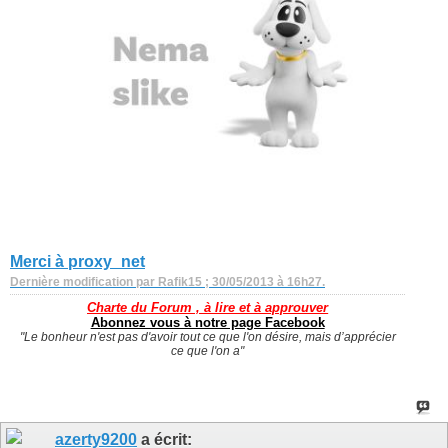
Merci à proxy_net
Dernière modification par Rafik15 ; 30/05/2013 à
16h27
.
Charte du Forum , à lire et à approuver
Abonnez vous à notre page Facebook
"Le bonheur n'est pas d'avoir tout ce que l'on désire, mais d’apprécier
ce que l'on a"
azerty9200
a écrit: