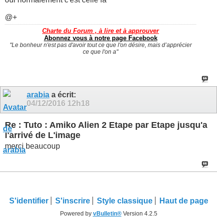
@+
Charte du Forum , à lire et à approuver
Abonnez vous à notre page Facebook
"Le bonheur n'est pas d'avoir tout ce que l'on désire, mais d’apprécier
ce que l'on a"
arabia
a écrit:
04/12/2016
12h18
Re : Tuto : Amiko Alien 2 Etape par Etape jusqu'a
l'arrivé de L'image
merci beaucoup
S'identifier
S'inscrire
Style classique
Haut de page
Powered by
vBulletin®
Version 4.2.5