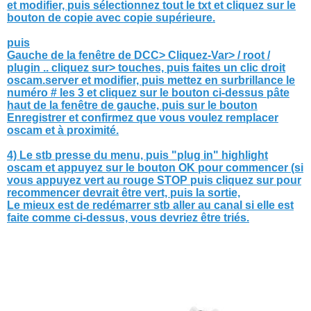
et modifier, puis sélectionnez tout le txt et cliquez sur le
bouton de copie avec copie supérieure.
puis
Gauche de la fenêtre de DCC> Cliquez-Var> / root /
plugin .. cliquez sur> touches, puis faites un clic droit
oscam.server et modifier, puis mettez en surbrillance le
numéro # les 3 et cliquez sur le bouton ci-dessus pâte
haut de la fenêtre de gauche, puis sur le bouton
Enregistrer et confirmez que vous voulez remplacer
oscam et à proximité.
4) Le stb presse du menu, puis "plug in" highlight
oscam et appuyez sur le bouton OK pour commencer (si
vous appuyez vert au rouge STOP puis cliquez sur pour
recommencer devrait être vert, puis la sortie,
Le mieux est de redémarrer stb aller au canal si elle est
faite comme ci-dessus, vous devriez être triés.