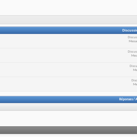
Discussi
Discus
Messa
Discus
Mes
Discu
Me
Disc
Me
Réponses
/
A