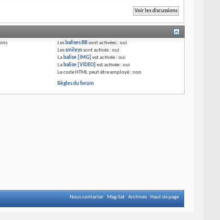
ions
Les
balises BB
sont activées :
oui
Les
smileys
sont activés :
oui
La
balise [IMG]
est activée :
oui
La
balise [VIDEO]
est activée :
oui
Le code HTML peut être employé :
non
Règles du forum
Nous contacter
Mag-Sat
Archives
Haut de page