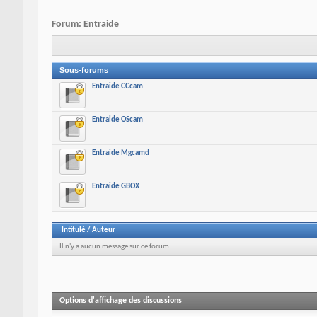
Forum:
Entraide
Sous-forums
Entraide CCcam
Entraide OScam
Entraide Mgcamd
Entraide GBOX
Intitulé
/
Auteur
Il n'y a aucun message sur ce forum.
Options d'affichage des discussions