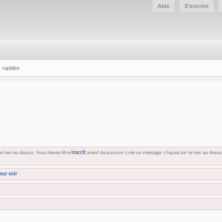
Aide
S'inscrire
 rapides
e lien au dessus. Vous devez être
inscrit
avant de pouvoir crée un message: cliquez sur le lien au dess
our voir