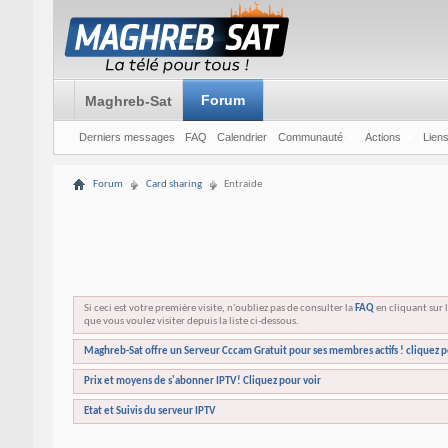
Forum
Maghreb-Sat
Derniers messages
FAQ
Calendrier
Communauté
Actions
Liens
Forum
Card sharing
Entraide
Si ceci est votre première visite, n'oubliez pas de consulter la
FAQ
en cliquant sur l
que vous voulez visiter depuis la liste ci-dessous.
Maghreb-Sat offre un Serveur Cccam Gratuit pour ses membres actifs ! cliquez p
Prix et moyens de s'abonner IPTV! Cliquez pour voir
Etat et Suivis du serveur IPTV