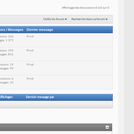
Affichage des discussions 0 à 0 sur 0
Outils du forum
Recherche dans ce forum
ons / Messages
Dernier message
sions: 163
Privé
ges: 1 371
sions: 194
Privé
sages: 815
ssions: 19
Privé
ssages: 99
ussions: 6
Privé
ssages: 10
ffichages
Dernier message par