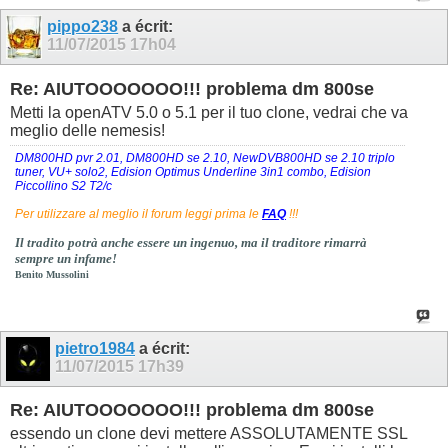
pippo238
a écrit:
11/07/2015
17h04
Re: AIUTOOOOOOO!!! problema dm 800se
Metti la openATV 5.0 o 5.1 per il tuo clone, vedrai che va
meglio delle nemesis!
DM800HD pvr 2.01, DM800HD se 2.10, NewDVB800HD se 2.10 triplo
tuner, VU+ solo2, Edision Optimus Underline 3in1 combo, Edision
Piccollino S2 T2/c
Per utilizzare al meglio il forum leggi prima le
FAQ
!!!
Il tradito potrà anche essere un ingenuo, ma il traditore rimarrà
sempre un infame!
Benito Mussolini
pietro1984
a écrit:
11/07/2015
17h39
Re: AIUTOOOOOOO!!! problema dm 800se
essendo un clone devi mettere ASSOLUTAMENTE SSL