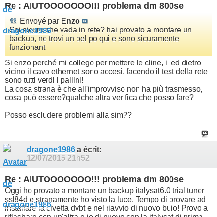
Re : AIUTOOOOOOO!!! problema dm 800se
Envoyé par
Enzo
Sei sicuro che vada in rete? hai provato a montare un
backup, ne trovi un bel po qui e sono sicuramente
funzionanti
Si enzo perché mi collego per mettere le cline, i led dietro
vicino il cavo ethernet sono accesi, facendo il test della rete
sono tutti verdi i pallini!
La cosa strana è che all'improvviso non ha più trasmesso,
cosa può essere?qualche altra verifica che posso fare?
Posso escludere problemi alla sim??
dragone1986
a écrit:
12/07/2015
21h52
Re : AIUTOOOOOOO!!! problema dm 800se
Oggi ho provato a montare un backup italysat6.0 trial tuner
ssl84d e stranamente ho visto la luce. Tempo di provare ad
installare la civetta dvbt e nel riavvio di nuovo buio! Provo a
riflashare con un'altra e io di nuovo con la italysat di prima