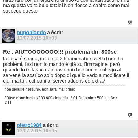
ma questa volta buio totale! Non riesco a capire come mai
succede questo
pupobiondo
a écrit:
13/07/2015
10h03
Re : AIUTOOOOOOO!!! problema dm 800se
la cosa è strana, io con la 2.6 ramimaher ssl84d non ho
problemi, l'ssl non lo mando è già sull'immagine, però
quando lo reflasho da nuovo non ho cam mi collego al
server è la scarico solo dopo di quello vado a modificare il
cfg, ma tu ti colleghi ai server addons ed extra?
non seguire nessuno, non sarai mai primo
800se clone inetbox300 800 clone sim 2.01 Dreambox 500 InetBox
DTT
pietro1984
a écrit:
13/07/2015
10h05