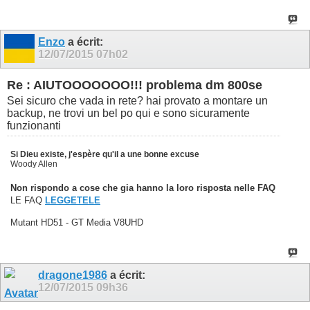
Enzo
a écrit:
12/07/2015
07h02
Re : AIUTOOOOOOO!!! problema dm 800se
Sei sicuro che vada in rete? hai provato a montare un
backup, ne trovi un bel po qui e sono sicuramente
funzionanti
Si Dieu existe, j'espère qu'il a une bonne excuse
Woody Allen
Non rispondo a cose che gia hanno la loro risposta nelle FAQ
LE FAQ
LEGGETELE
Mutant HD51 - GT Media V8UHD
dragone1986
a écrit:
12/07/2015
09h36