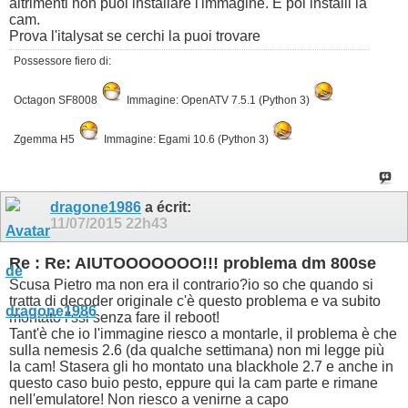
altrimenti non puoi installare l'immagine. E poi installi la
cam.
Prova l'italysat se cerchi la puoi trovare
Possessore fiero di:
Octagon SF8008
Immagine: OpenATV 7.5.1 (Python 3)
Zgemma H5
Immagine: Egami 10.6 (Python 3)
dragone1986
a écrit:
11/07/2015
22h43
Re : Re: AIUTOOOOOOO!!! problema dm 800se
Scusa Pietro ma non era il contrario?io so che quando si
tratta di decoder originale c'è questo problema e va subito
montato l'ssl senza fare il reboot!
Tant'è che io l'immagine riesco a montarle, il problema è che
sulla nemesis 2.6 (da qualche settimana) non mi legge più
la cam! Stasera gli ho montato una blackhole 2.7 e anche in
questo caso buio pesto, eppure qui la cam parte e rimane
nell'emulatore! Non riesco a venirne a capo