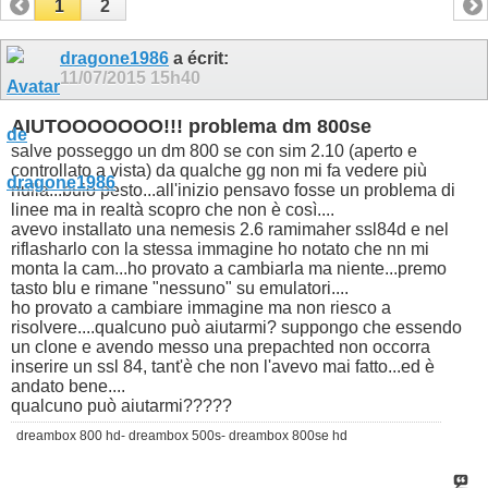
1
2
dragone1986
a écrit:
11/07/2015
15h40
AIUTOOOOOOO!!! problema dm 800se
salve posseggo un dm 800 se con sim 2.10 (aperto e
controllato a vista) da qualche gg non mi fa vedere più
nulla...buio pesto...all'inizio pensavo fosse un problema di
linee ma in realtà scopro che non è così....
avevo installato una nemesis 2.6 ramimaher ssl84d e nel
riflasharlo con la stessa immagine ho notato che nn mi
monta la cam...ho provato a cambiarla ma niente...premo
tasto blu e rimane "nessuno" su emulatori....
ho provato a cambiare immagine ma non riesco a
risolvere....qualcuno può aiutarmi? suppongo che essendo
un clone e avendo messo una prepachted non occorra
inserire un ssl 84, tant'è che non l'avevo mai fatto...ed è
andato bene....
qualcuno può aiutarmi?????
dreambox 800 hd- dreambox 500s- dreambox 800se hd