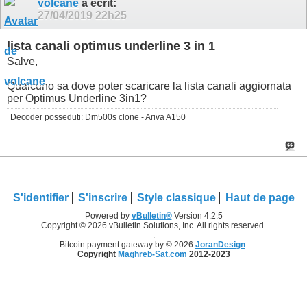
volcane
a écrit:
27/04/2019
22h25
lista canali optimus underline 3 in 1
Salve,
Qualcuno sa dove poter scaricare la lista canali aggiornata
per Optimus Underline 3in1?
Decoder posseduti: Dm500s clone - Ariva A150
S'identifier
S'inscrire
Style classique
Haut de page
Powered by
vBulletin®
Version 4.2.5
Copyright © 2026 vBulletin Solutions, Inc. All rights reserved.
.
Bitcoin payment gateway by © 2026
JoranDesign
.
Copyright
Maghreb-Sat.com
2012-2023