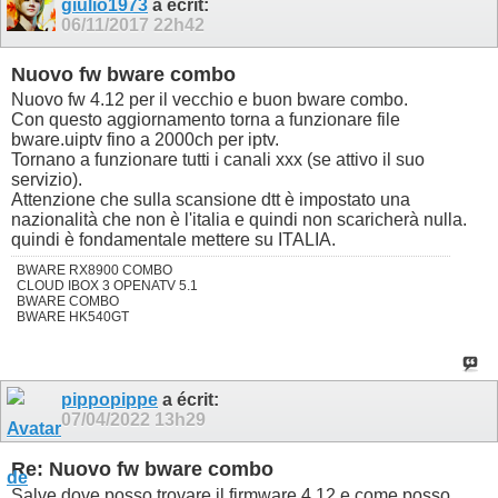
giulio1973
a écrit:
06/11/2017
22h42
Nuovo fw bware combo
Nuovo fw 4.12 per il vecchio e buon bware combo.
Con questo aggiornamento torna a funzionare file
bware.uiptv fino a 2000ch per iptv.
Tornano a funzionare tutti i canali xxx (se attivo il suo
servizio).
Attenzione che sulla scansione dtt è impostato una
nazionalità che non è l'italia e quindi non scaricherà nulla.
quindi è fondamentale mettere su ITALIA.
BWARE RX8900 COMBO
CLOUD IBOX 3 OPENATV 5.1
BWARE COMBO
BWARE HK540GT
pippopippe
a écrit:
07/04/2022
13h29
Re: Nuovo fw bware combo
Salve dove posso trovare il firmware 4.12 e come posso