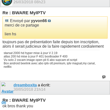
26/03/2018
08h23
Re : BWARE MyIPTV
Envoyé par
yyvon66
merci de ce partage
lien hs
toujours pas de présentation faite depuis ton inscription,
alors il serait judicieux de la faire rapidement cordialement
starsat 2000 hd hyper mise à jour V 2.19
atlas 200 hd mise à jour F 401 bootloader F 400
Vu solo 2 oscam image open pli 6 abo supcam et script
Box android beelink avec abo iptv ott premium, iptv magsat,my canal,
netflix
dreamboxita
a écrit:
30/05/2018
21h14
Re : BWARE MyIPTV
ok bros thank you