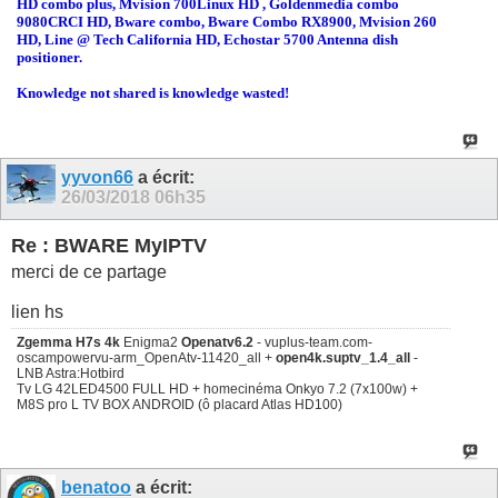
HD combo plus, Mvision 700Linux HD , Goldenmedia combo
9080CRCI HD, Bware combo, Bware Combo RX8900, Mvision 260
HD, Line @ Tech California HD, Echostar 5700 Antenna dish
positioner.
Knowledge not shared is knowledge wasted!
yyvon66
a écrit:
26/03/2018
06h35
Re : BWARE MyIPTV
merci de ce partage
lien hs
Zgemma H7s 4k
Enigma2
Openatv6.2
- vuplus-team.com-
oscampowervu-arm_OpenAtv-11420_all +
open4k.suptv_1.4_all
-
LNB Astra:Hotbird
Tv LG 42LED4500 FULL HD + homecinéma Onkyo 7.2 (7x100w) +
M8S pro L TV BOX ANDROID (ô placard Atlas HD100)
benatoo
a écrit: