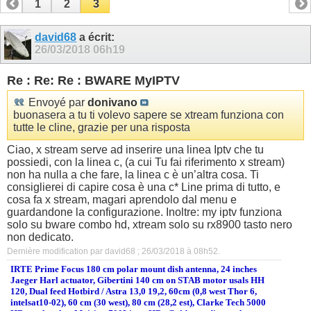
1
2
3
david68
a écrit:
26/03/2018
06h19
Re : Re: Re : BWARE MyIPTV
Envoyé par
donivano
buonasera a tu ti volevo sapere se xtream funziona con
tutte le cline, grazie per una risposta
Ciao, x stream serve ad inserire una linea Iptv che tu
possiedi, con la linea c, (a cui Tu fai riferimento x stream)
non ha nulla a che fare, la linea c è un’altra cosa. Ti
consiglierei di capire cosa è una c* Line prima di tutto, e
cosa fa x stream, magari aprendolo dal menu e
guardandone la configurazione. Inoltre: my iptv funziona
solo su bware combo hd, xtream solo su rx8900 tasto nero
non dedicato.
Dernière modification par david68 ; 26/03/2018 à
08h52
.
IRTE Prime Focus 180 cm polar mount dish antenna, 24 inches
Jaeger Harl actuator, Gibertini 140 cm on STAB motor usals HH
120, Dual feed Hotbird / Astra 13,0 19,2, 60cm (0,8 west Thor 6,
intelsat10-02), 60 cm (30 west), 80 cm (28,2 est), Clarke Tech 5000