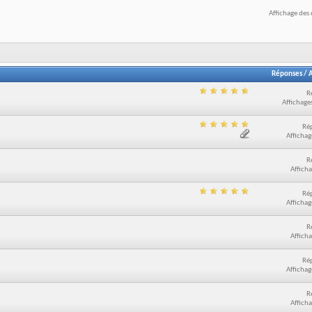
Affichage des 
Réponses
/
A
R
Affichage
Ré
Affichag
R
Afficha
Ré
Affichag
R
Afficha
Ré
Affichag
R
Afficha