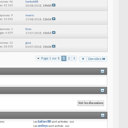
ponses: 46
hankok88
es: 43 123
20/08/2018,
19h00
éponses: 9
maxric
es: 15 042
17/08/2018,
12h56
éponses: 1
Enzo
ges: 6 659
17/07/2018,
15h55
ponses: 12
giua
es: 26 010
03/07/2018,
15h36
Page 1 sur 6
1
2
3
...
Dernière
ions
Les
balises BB
sont activées :
oui
Les
smileys
sont activés :
oui