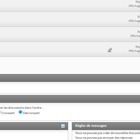
Ré
Affichag
R
Affichag
R
Afficha
Ré
Affichag
ier les discussions dans l'ordre...
Croissant
Décroissant
Règles de messages
Vous
ne pouvez pas
créer de nouvelles discuss
Vous
ne pouvez pas
envoyer des réponses