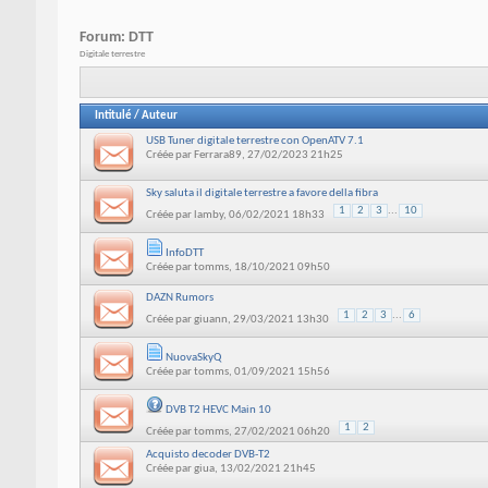
Forum:
DTT
Digitale terrestre
Intitulé
/
Auteur
USB Tuner digitale terrestre con OpenATV 7.1
Créée par
Ferrara89
, 27/02/2023 21h25
Sky saluta il digitale terrestre a favore della fibra
1
2
3
...
10
Créée par
lamby
, 06/02/2021 18h33
InfoDTT
Créée par
tomms
, 18/10/2021 09h50
DAZN Rumors
1
2
3
...
6
Créée par
giuann
, 29/03/2021 13h30
NuovaSkyQ
Créée par
tomms
, 01/09/2021 15h56
DVB T2 HEVC Main 10
1
2
Créée par
tomms
, 27/02/2021 06h20
Acquisto decoder DVB-T2
Créée par
giua
, 13/02/2021 21h45