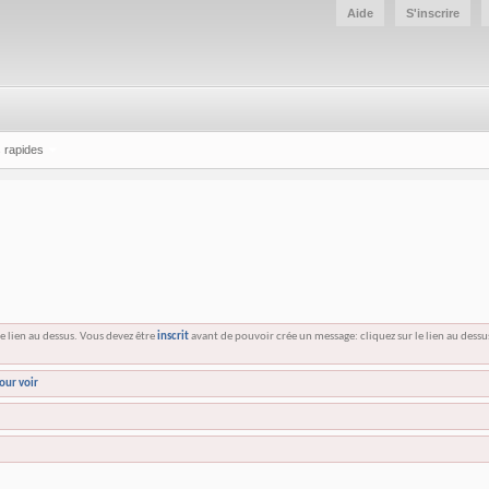
Aide
S'inscrire
 rapides
e lien au dessus. Vous devez être
inscrit
avant de pouvoir crée un message: cliquez sur le lien au dess
our voir