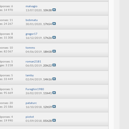
éponses: 6
malvagio
es: 14 970
13/07/2020,
10h38
ponses: 11
bobmatu
es: 24 267
30/01/2020,
17h54
éponses: 8
gregor17
es: 15 308
16/12/2019,
17h26
ponses: 10
tomms
es: 82 067
04/06/2019,
18h58
éponses: 5
roman2181
ges: 3 218
06/05/2019,
20h22
éponses: 5
lamby
es: 33 449
02/04/2019,
14h16
éponses: 5
Fureghin1980
es: 95 669
26/02/2019,
11h41
ponses: 20
pataturc
es: 25 586
16/10/2018,
12h59
éponses: 4
piotot
es: 19 990
01/09/2018,
05h28