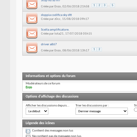
Stop hd su m7
1
2
3
...
5
Créée par
Enzo
, 02/06/2018 21h58
doppia codifica sky dtt
Créée par
z0cc
, 15/08/2018 09h17
Scelta amplificatore.
Créée par
lota21
, 17/07/2018 05h15
driver a867
1
2
Créée par
Enzo
, 08/06/2018 13h17
Informations et options du forum
Modérateurs de ce forum
Enzo
Options d'affichage des discussions
Afficher les discussions depuis...
Trier les discussions par :
Tr
Légende des icônes
Contient des messages non lus
Ne contient pas de messages non lus.