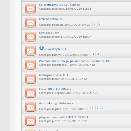
Chiavetta DVB-T2 HEVC Main10
Créée par
malvagio
, 16/06/2020 11h18
DVB-T2 e canali SD
1
2
Créée par
PaoloTB
, 26/10/2019 14h55
Disturbi sul dtt
Créée par
gregor17
, 04/12/2019 18h07
NuovaPayTvDDT
1
2
Créée par
tomms
, 30/05/2019 18h31
Premium dal primo giugno non sarà più visibile sul DDT
Créée par
rockrider81
, 30/04/2019 07h18
Distinguere canali DTT
Créée par
tro69
, 28/03/2019 17h12
Canali HD su tv HdReady
Créée par
Fureghin1980
, 11/02/2019 21h51
Android e digitale terreste
1
2
3
Créée par
logilex
, 14/10/2018 08h31
programmazione SKY SPORT UNO DTT
Créée par
piotot
, 14/08/2018 13h41