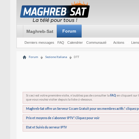
Forum
Maghreb-Sat
Derniers messages
FAQ
Calendrier
Communauté
Actions
Liens
Forum
Sezione Italiana
DTT
Si ceci est votre première visite, n'oubliez pas de consulter la
FAQ
en cliquant sur l
que vous voulez visiter depuis la liste ci-dessous.
Maghreb-Sat offre un Serveur Cccam Gratuit pour ses membres actifs ! cliquez p
Prix et moyens de s'abonner IPTV! Cliquez pour voir
Etat et Suivis du serveur IPTV