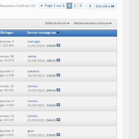
Page 1 sur 6
1
2
3
...
discussions 1 à 20 sur 113
Dernière
Outils du forum
Recherche dans ce forum
ffichages
Dernier message par
éponses: 4
malvagio
s: 123 384
11/05/2023,
14h09
ponses: 98
lamby
es: 76 073
05/08/2022,
18h31
éponses: 2
pataturc
ges: 6 198
18/10/2021,
12h26
ponses: 55
tomms
es: 40 492
19/09/2021,
09h14
éponses: 0
tomms
ges: 4 400
01/09/2021,
15h56
ponses: 13
tomms
es: 10 619
01/09/2021,
06h41
éponses: 0
giua
ges: 5 031
13/02/2021,
21h45