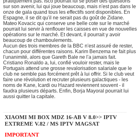
pratiquement pas. Isco pourrait lui se poser des questions
sur son avenir, lui qui joue beaucoup, mais n'est pas dans le
onze de gala quand tous les effectifs sont disponibles. En
Espagne, il se dit qu'il ne serait pas du goût de Zidane.
Mateo Kovacic qui conserve une belle cote sur le marché
pourrait lui servir à renflouer les caisses en vue de nouvelles
opérations sur le marché. Et devant, il pourrait y avoir
beaucoup de chamboulements.
Aucun des trois membres de la BBC n'est assuré de rester,
chacun pour différentes raisons. Karim Benzema ne fait plus
l'unanimité, alors que Gareth Bale ne l'a jamais fait.
Cristiano Ronaldo a, lui, confié vouloir rester, mais le
Portugais attend une grosse revalorisation salariale que le
club ne semble pas forcément prêt à lui offrir. Si le club veut
faire une révolution et recruter plusieurs galactiques - les
noms de Kane, Icardi ou Hazard reviennent souvent - il
faudra plusieurs départs. Enfin, Borja Mayoral pourrait lui
aussi quitter la capitale.
XIAOMI MI BOX MDZ 16-AB V 8.0>> IPTV
EXTREME V.82 / MS IPTV MAGSAT
IMPORTANT