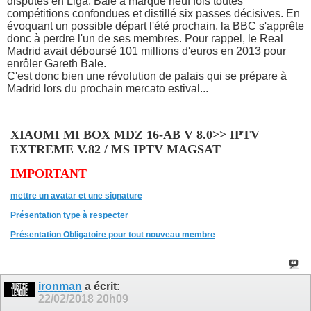
disputés en Liga, Bale a marqué neuf fois toutes
compétitions confondues et distillé six passes décisives. En
évoquant un possible départ l'été prochain, la BBC s'apprête
donc à perdre l'un de ses membres. Pour rappel, le Real
Madrid avait déboursé 101 millions d'euros en 2013 pour
enrôler Gareth Bale.
C'est donc bien une révolution de palais qui se prépare à
Madrid lors du prochain mercato estival...
XIAOMI MI BOX MDZ 16-AB V 8.0>> IPTV
EXTREME V.82 / MS IPTV MAGSAT
IMPORTANT
mettre un avatar et une signature
Présentation type à respecter
Présentation Obligatoire pour tout nouveau membre
ironman
a écrit:
22/02/2018
20h09