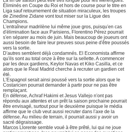
La fin de saison peut être très longue pour les Merengues.
Éliminés en Coupe du Roi et hors de course pour le titre en
Liga sauf retournement de situation miraculeux, les troupes
de Zinedine Zidane vont tout miser sur la Ligue des
Champions.
L'entraîneur madrilène lui même joue gros, puisqu'en cas
d'élimination face aux Parisiens, Florentino Pérez pourrait
s'en séparer au mois de juin. Mais beaucoup de joueurs ont
aussi besoin de faire leur preuves sous peine d'être poussés
vers la sortie.
D'autres semblent déjà condamnés. El Economista affirme
qu'ils sont au total onze à être sur la sellette. A commencer
par les deux gardiens, Keylor Navas et Kiko Casilla, et ce
alors que le Real Madrid cherche à recruter un gardien cet
été.
L'Espagnol serait ainsi poussé vers la sortie alors que le
Costaricien pourrait demander à partir pour ne pas être
remplaçant.
En défense, Achraf Hakimi et Jesus Vallejo n'ont pas
répondu aux attentes et un prêt la saison prochaine pourrait
être envisagé, surtout pour le deuxième puisque le média
affirme que le club veut aussi recruter dans l'axe de la
défense. Au milieu de terrain, il pourrait aussi y avoir un
sacré dégraissage.
Marcos Llorente semble voué à être prêté, lui qui ne joue