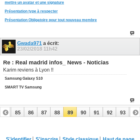
mettre un avatar et une signature
Présentation type à respecter
Présentation Obligatoire pour tout nouveau membre
Gwada971
a écrit:
23/02/2018
11h42
Re : Real madrid infos_ News - Noticias
Karim reviens à Lyon !!
Samsung Galaxy S10
SMART TV Samsung
84
85
86
87
88
89
90
91
92
93
94
S'identifier
S'inscrire
Style classique
Haut de page