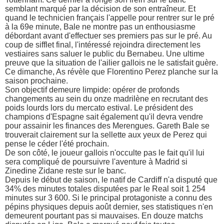
semblant marqué par la décision de son entraîneur. Et
quand le technicien français l'appelle pour rentrer sur le pré
à la 69e minute, Bale ne montre pas un enthousiasme
débordant avant d'effectuer ses premiers pas sur le pré. Au
coup de sifflet final, l'intéressé rejoindra directement les
vestiaires sans saluer le public du Bernabeu. Une ultime
preuve que la situation de l'ailier gallois ne le satisfait guère.
Ce dimanche, As révèle que Florentino Perez planche sur la
saison prochaine.
Son objectif demeure limpide: opérer de profonds
changements au sein du onze madrilène en recrutant des
poids lourds lors du mercato estival. Le président des
champions d'Espagne sait également qu'il devra vendre
pour assainir les finances des Merengues. Gareth Bale se
trouverait clairement sur la sellette aux yeux de Perez qui
pense le céder l'été prochain.
De son côté, le joueur gallois n'occulte pas le fait qu'il lui
sera compliqué de poursuivre l'aventure à Madrid si
Zinedine Zidane reste sur le banc.
Depuis le début de saison, le natif de Cardiff n'a disputé que
34% des minutes totales disputées par le Real soit 1 254
minutes sur 3 600. Si le principal protagoniste a connu des
pépins physiques depuis août dernier, ses statistiques n'en
demeurent pourtant pas si mauvaises. En douze matchs