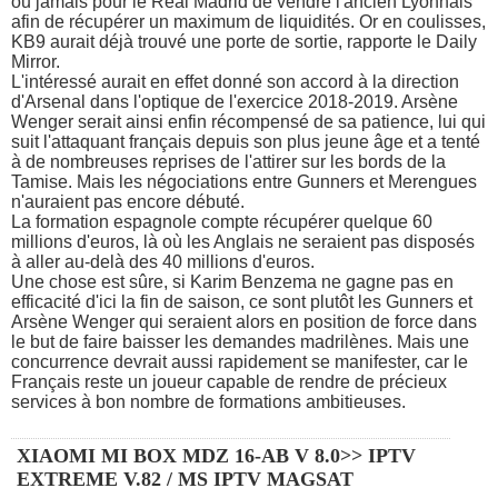
ou jamais pour le Real Madrid de vendre l'ancien Lyonnais
afin de récupérer un maximum de liquidités. Or en coulisses,
KB9 aurait déjà trouvé une porte de sortie, rapporte le Daily
Mirror.
L'intéressé aurait en effet donné son accord à la direction
d'Arsenal dans l'optique de l'exercice 2018-2019. Arsène
Wenger serait ainsi enfin récompensé de sa patience, lui qui
suit l'attaquant français depuis son plus jeune âge et a tenté
à de nombreuses reprises de l'attirer sur les bords de la
Tamise. Mais les négociations entre Gunners et Merengues
n'auraient pas encore débuté.
La formation espagnole compte récupérer quelque 60
millions d'euros, là où les Anglais ne seraient pas disposés
à aller au-delà des 40 millions d'euros.
Une chose est sûre, si Karim Benzema ne gagne pas en
efficacité d'ici la fin de saison, ce sont plutôt les Gunners et
Arsène Wenger qui seraient alors en position de force dans
le but de faire baisser les demandes madrilènes. Mais une
concurrence devrait aussi rapidement se manifester, car le
Français reste un joueur capable de rendre de précieux
services à bon nombre de formations ambitieuses.
XIAOMI MI BOX MDZ 16-AB V 8.0>> IPTV
EXTREME V.82 / MS IPTV MAGSAT