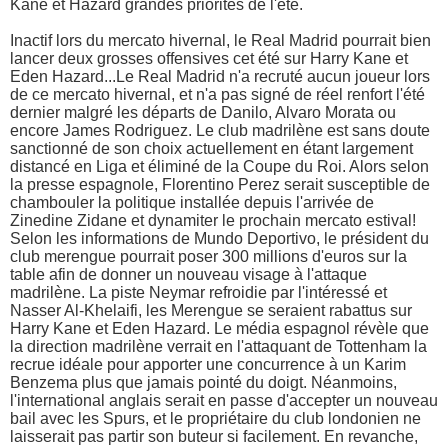
Kane et Hazard grandes priorités de l'été.
Inactif lors du mercato hivernal, le Real Madrid pourrait bien
lancer deux grosses offensives cet été sur Harry Kane et
Eden Hazard...Le Real Madrid n'a recruté aucun joueur lors
de ce mercato hivernal, et n'a pas signé de réel renfort l'été
dernier malgré les départs de Danilo, Alvaro Morata ou
encore James Rodriguez. Le club madrilène est sans doute
sanctionné de son choix actuellement en étant largement
distancé en Liga et éliminé de la Coupe du Roi. Alors selon
la presse espagnole, Florentino Perez serait susceptible de
chambouler la politique installée depuis l'arrivée de
Zinedine Zidane et dynamiter le prochain mercato estival!
Selon les informations de Mundo Deportivo, le président du
club merengue pourrait poser 300 millions d'euros sur la
table afin de donner un nouveau visage à l'attaque
madrilène. La piste Neymar refroidie par l'intéressé et
Nasser Al-Khelaifi, les Merengue se seraient rabattus sur
Harry Kane et Eden Hazard. Le média espagnol révèle que
la direction madrilène verrait en l'attaquant de Tottenham la
recrue idéale pour apporter une concurrence à un Karim
Benzema plus que jamais pointé du doigt. Néanmoins,
l'international anglais serait en passe d'accepter un nouveau
bail avec les Spurs, et le propriétaire du club londonien ne
laisserait pas partir son buteur si facilement. En revanche,