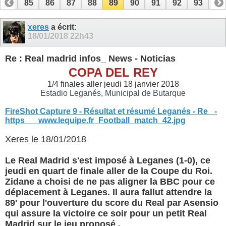
84
85
86
87
88
89
90
91
92
93
94
xeres
a écrit:
18/01/2018
22h43
Re : Real madrid infos_ News - Noticias
COPA DEL REY
1/4 finales aller jeudi 18 janvier 2018
Estadio Leganés, Municipal de Butarque
FireShot Capture 9 - Résultat et résumé Leganés - Re_ -
https___www.lequipe.fr_Football_match_42.jpg
Xeres le 18/01/2018
Le Real Madrid s'est imposé à Leganes (1-0), ce
jeudi en quart de finale aller de la Coupe du Roi.
Zidane a choisi de ne pas aligner la BBC pour ce
déplacement à Leganes. Il aura fallut attendre la
89' pour l'ouverture du score du Real par Asensio
qui assure la victoire ce soir pour un petit Real
Madrid sur le jeu proposé .