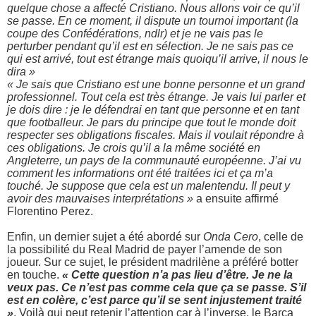
quelque chose a affecté Cristiano. Nous allons voir ce qu’il
se passe. En ce moment, il dispute un tournoi important (la
coupe des Confédérations, ndlr) et je ne vais pas le
perturber pendant qu’il est en sélection. Je ne sais pas ce
qui est arrivé, tout est étrange mais quoiqu’il arrive, il nous le
dira »
« Je sais que Cristiano est une bonne personne et un grand
professionnel. Tout cela est très étrange. Je vais lui parler et
je dois dire : je le défendrai en tant que personne et en tant
que footballeur. Je pars du principe que tout le monde doit
respecter ses obligations fiscales. Mais il voulait répondre à
ces obligations. Je crois qu’il a la même société en
Angleterre, un pays de la communauté européenne. J’ai vu
comment les informations ont été traitées ici et ça m’a
touché. Je suppose que cela est un malentendu. Il peut y
avoir des mauvaises interprétations »
a ensuite affirmé
Florentino Perez.
Enfin, un dernier sujet a été abordé sur
Onda Cero
, celle de
la possibilité du Real Madrid de payer l’amende de son
joueur. Sur ce sujet, le président madrilène a préféré botter
en touche.
« Cette question n’a pas lieu d’être. Je ne la
veux pas. Ce n’est pas comme cela que ça se passe. S’il
est en colère, c’est parce qu’il se sent injustement traité
»
. Voilà qui peut retenir l’attention car à l’inverse, le Barça