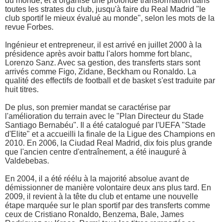
du monde, et a organisé une profonde transformation dans
toutes les strates du club, jusqu'à faire du Real Madrid "le
club sportif le mieux évalué au monde", selon les mots de la
revue Forbes.
Ingénieur et entrepreneur, il est arrivé en juillet 2000 à la
présidence après avoir battu l'alors homme fort blanc,
Lorenzo Sanz. Avec sa gestion, des transferts stars sont
arrivés comme Figo, Zidane, Beckham ou Ronaldo. La
qualité des effectifs de football et de basket s'est traduite par
huit titres.
De plus, son premier mandat se caractérise par
l'amélioration du terrain avec le "Plan Directeur du Stade
Santiago Bernabéu". Il a été catalogué par l'UEFA "Stade
d'Elite" et a accueilli la finale de la Ligue des Champions en
2010. En 2006, la Ciudad Real Madrid, dix fois plus grande
que l'ancien centre d'entraînement, a été inauguré à
Valdebebas.
En 2004, il a été réélu à la majorité absolue avant de
démissionner de manière volontaire deux ans plus tard. En
2009, il revient à la tête du club et entame une nouvelle
étape marquée sur le plan sportif par des transferts comme
ceux de Cristiano Ronaldo, Benzema, Bale, James