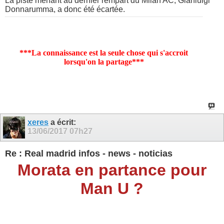
La piste menant au dernier rempart du Milan AC, Gianluigi
Donnarumma, a donc été écartée.
***La connaissance est la seule chose qui s'accroit
lorsqu'on la partage***
xeres
a écrit:
13/06/2017
07h27
Re : Real madrid infos - news - noticias
Morata en partance pour
Man U ?