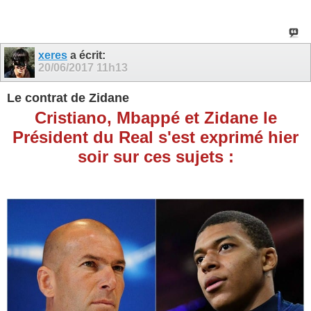
xeres
a écrit:
20/06/2017
11h13
Le contrat de Zidane
Cristiano, Mbappé et Zidane le
Président du Real s'est exprimé hier
soir sur ces sujets :