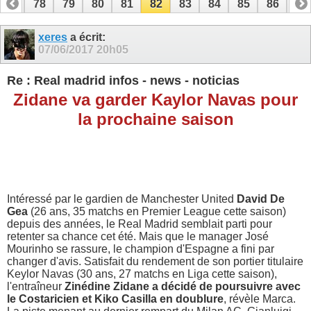
77
78
79
80
81
82
83
84
85
86
87
xeres
a écrit:
07/06/2017
20h05
Re : Real madrid infos - news - noticias
Zidane va garder Kaylor Navas pour
la prochaine saison
Intéressé par le gardien de Manchester United
David De
Gea
(26 ans, 35 matchs en Premier League cette saison)
depuis des années, le Real Madrid semblait parti pour
retenter sa chance cet été. Mais que le manager José
Mourinho se rassure, le champion d'Espagne a fini par
changer d'avis. Satisfait du rendement de son portier titulaire
Keylor Navas (30 ans, 27 matchs en Liga cette saison),
l'entraîneur
Zinédine Zidane a décidé de poursuivre avec
le Costaricien et Kiko Casilla en doublure
, révèle Marca.