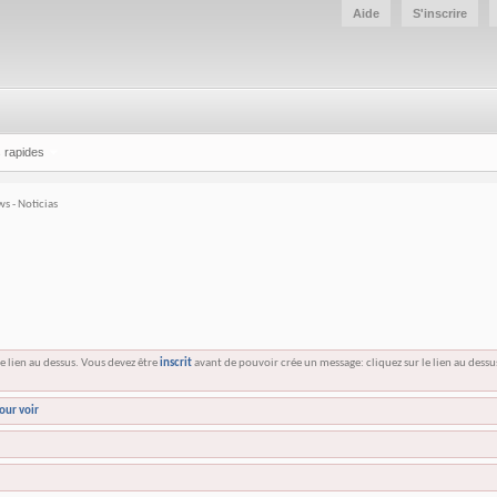
Aide
S'inscrire
 rapides
s - Noticias
e lien au dessus. Vous devez être
inscrit
avant de pouvoir crée un message: cliquez sur le lien au dess
our voir