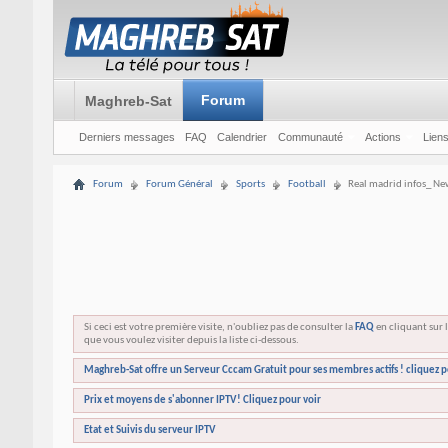
Forum
Maghreb-Sat
Derniers messages
FAQ
Calendrier
Communauté
Actions
Liens
Forum
Forum Général
Sports
Football
Real madrid infos_ New
Si ceci est votre première visite, n'oubliez pas de consulter la
FAQ
en cliquant sur l
que vous voulez visiter depuis la liste ci-dessous.
Maghreb-Sat offre un Serveur Cccam Gratuit pour ses membres actifs ! cliquez p
Prix et moyens de s'abonner IPTV! Cliquez pour voir
Etat et Suivis du serveur IPTV