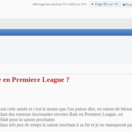
Page 80 sur 95
Affichage des résultats 791 à 800 sur 949
Pre
e en Premiere League ?
l cette année et c'est le moins que l'on puisse dire, en raison de blessu
endant des rumeurs incessantes envoies Bale en Premiere League, en
ôlait pour la saison prochaine.
dans trés peu de temps la saison touchant à sa fin et je ne manquerait pa