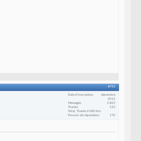
#792
Date d'inscription
décembre
2012
Messages
2 863
Thanks
133
Total, Thanks 6 080 fois
Pouvoir de réputation
170