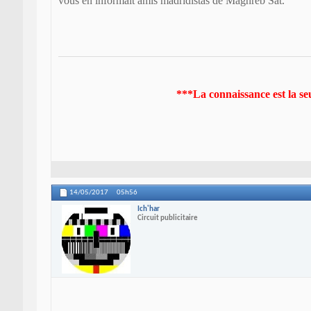
vous en informait amis madridistas de Maghreb Sat.
***La connaissance est la se
14/05/2017
05h56
Ich'har
Circuit publicitaire