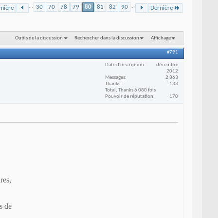
...
30
70
78
79
80
81
82
90
...
mière
Dernière
Outils de la discussion
Rechercher dans la discussion
Affichage
#791
Date d'inscription
décembre
2012
Messages
2 863
Thanks
133
Total, Thanks 6 080 fois
Pouvoir de réputation
170
res,
s de