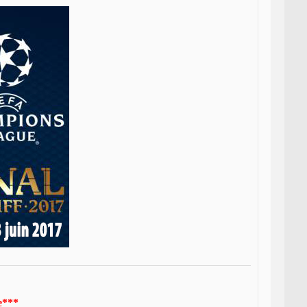
ge***