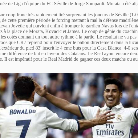
ée de Liga l'équipe du FC Séville de Jorge Sampaoli. Morata a été alig
ur coup franc trés rapidement tiré surprenant les joueurs de Séville (1-
de cette première période le forcing mettant à mal la défense madrilène 
Stevan Jovetic qui parvient enfin à tromper le gardien Navas lors de l'e
uez à la place de Morata, Kovacic et James. Le coup de génie du coaching
 cotés donnant un tout autre rythme à la partie. Le résultat ne va pas 
oos que CR7 reprend pour l'envoyer le ballon directement dans la luca
l'extérieur du pied 83' inscrit le 4 eme buts pour la Casa Blanca. 4-0 ser
 une différence de but en faveur des Catalans. Le Real ayant encore deu
. Il est impératif pour le Real Madrid de gagner ces deux matchs ou au 