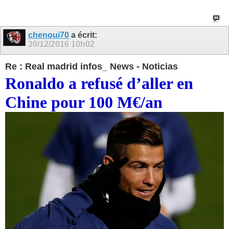
chenoui70
a écrit:
30/12/2016
10h02
Re : Real madrid infos_ News - Noticias
Ronaldo a refusé d’aller en
Chine pour 100 M€/an