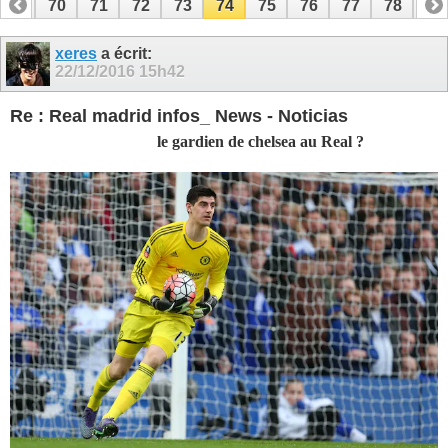
69
70
71
72
73
74
75
76
77
78
79
89
90
xeres
a écrit:
22/12/2016
15h42
Re : Real madrid infos_ News - Noticias
le gardien de chelsea au Real ?