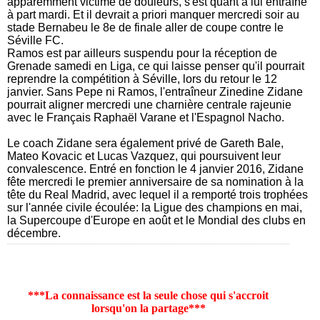
apparemment victime de douleurs, s'est quant à lui entraîné
à part mardi. Et il devrait a priori manquer mercredi soir au
stade Bernabeu le 8e de finale aller de coupe contre le
Séville FC.
Ramos est par ailleurs suspendu pour la réception de
Grenade samedi en Liga, ce qui laisse penser qu'il pourrait
reprendre la compétition à Séville, lors du retour le 12
janvier. Sans Pepe ni Ramos, l'entraîneur Zinedine Zidane
pourrait aligner mercredi une charnière centrale rajeunie
avec le Français Raphaël Varane et l'Espagnol Nacho.
Le coach Zidane sera également privé de Gareth Bale,
Mateo Kovacic et Lucas Vazquez, qui poursuivent leur
convalescence. Entré en fonction le 4 janvier 2016, Zidane
fête mercredi le premier anniversaire de sa nomination à la
tête du Real Madrid, avec lequel il a remporté trois trophées
sur l'année civile écoulée: la Ligue des champions en mai,
la Supercoupe d'Europe en août et le Mondial des clubs en
décembre.
***La connaissance est la seule chose qui s'accroit
lorsqu'on la partage***