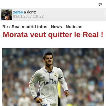
xeres
a écrit:
03/01/2017
13h22
Re : Real madrid infos_ News - Noticias
Morata veut quitter le Real !