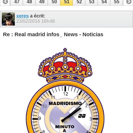
46
47
48
49
50
51
52
53
54
55
56
66
67
xeres
a écrit:
23/02/2016
16h48
Re : Real madrid infos_ News - Noticias