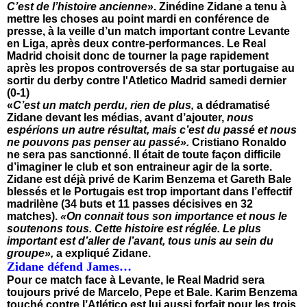
C’est de l’histoire ancienne
». Zinédine Zidane a tenu à
mettre les choses au point mardi en conférence de
presse, à la veille d’un match important contre Levante
en Liga, après deux contre-performances. Le Real
Madrid choisit donc de tourner la page rapidement
après les propos controversés de sa star portugaise au
sortir du derby contre l'Atletico Madrid samedi dernier
(0-1)
«
C’est un match perdu, rien de plus,
a dédramatisé
Zidane devant les médias, avant d’ajouter,
nous
espérions un autre résultat, mais c’est du passé et nous
ne pouvons pas penser au passé».
Cristiano Ronaldo
ne sera pas sanctionné. Il était de toute façon difficile
d’imaginer le club et son entraineur agir de la sorte.
Zidane est déjà privé de Karim Benzema et Gareth Bale
blessés et le Portugais est trop important dans l’effectif
madrilène (34 buts et 11 passes décisives en 32
matches).
«On connait tous son importance et nous le
soutenons tous. Cette histoire est réglée. Le plus
important est d’aller de l’avant, tous unis au sein du
groupe»,
a expliqué Zidane.
Zidane défend James…
Pour ce match face à Levante, le Real Madrid sera
toujours privé de Marcelo, Pepe et Bale. Karim Benzema
touché contre l’Atlético est lui aussi forfait pour les trois