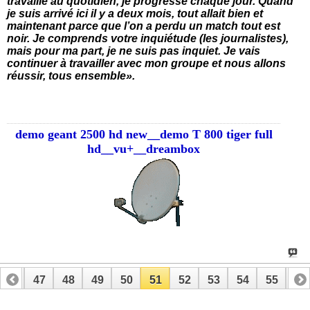
travaille au quotidien, je progresse chaque jour. Quand
je suis arrivé ici il y a deux mois, tout allait bien et
maintenant parce que l’on a perdu un match tout est
noir. Je comprends votre inquiétude (les journalistes),
mais pour ma part, je ne suis pas inquiet. Je vais
continuer à travailler avec mon groupe et nous allons
réussir, tous ensemble».
demo geant 2500 hd new__demo T 800 tiger full
hd__vu+__dreambox
46
47
48
49
50
51
52
53
54
55
56
66
67