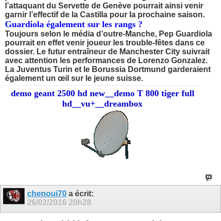
l’attaquant du
Servette
de
Genève
pourrait ainsi venir
garnir l’effectif de la
Castilla
pour la prochaine saison.
Guardiola également sur les rangs ?
Toujours selon le média d’outre-Manche, Pep Guardiola
pourrait en effet venir joueur les trouble-fêtes dans ce
dossier. Le futur entraîneur de Manchester City suivrait
avec attention les performances de
Lorenzo
Gonzalez
.
La
Juventus
Turin
et le
Borussia
Dortmund
garderaient
également un œil sur le jeune suisse.
demo geant 2500 hd new__demo T 800 tiger full
hd__vu+__dreambox
chenoui70
a écrit:
26/02/2016
20h28