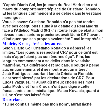
D'après Diario Gol, les joueurs du Real Madrid en ont
marre du comportement déplacé de Cristiano Ronaldo.
Et les langues commencent à se délier dans le vestiaire
merengue...
Vous le savez: Cristiano Ronaldo n'a pas été tendre
avec ses coéquipiers suite à la défaite du Real Madrid
face à l'Atletico Madrid (0-1)."si toute l'équipe était à mon
niveau, nous serions premiers». avait lâché CR7 avant
d'indiquer que ses propos avaient été " mal interprétés "
Modric, Kroos, Jesé et les autres
Selon Diario Gol, Cristiano Ronaldo a dépassé les
limites. "Les joueurs respectent CR7 pour ce qu'il est
mais n'apprécient pas son énorme égo". Pire, les
langues commencent à se délier dans le vestiaire
madrilène. "La différence est radicale. Il bouge à peine
aux entraînements et il ne montre aucun intérêt".
Jesé Rodriguez, pourtant fan de Cristiano Ronaldo,
s'est senti blessé par les déclarations de CR7. Pour
Lucas Vazquez, "il aurait dû mieux choisir ses mots.
Luka Modric et Toni Kroos n'ont pas digéré cette
fracassante sortie médiatique. Mateo Kovacic, quant à
lui, ne s'est pas laissé faire.
Deux clans
"Tu ne connais même pas mon nom", aurait lâché