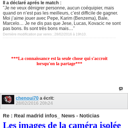
Il a déclaré aprés le match :
"Je ne veux dénigrer personne, aucun coéquipier, mais
quand on n’est pas les meilleurs, c’est difficile de gagner.
Moi j’aime jouer avec Pepe, Karim (Benzema), Bale,
Marcelo… Je ne dis pas que Jese, Lucas, Kovacic ne sont
pas bons. Ils sont très bons mais…"
Dernière modification par xeres ; 28/02/2016 à
19h10
.
***La connaissance est la seule chose qui s'accroit
lorsqu'on la partage***
chenoui70
a écrit:
28/02/2016
20h24
Re : Real madrid infos_ News - Noticias
Les images de la caméra isolée