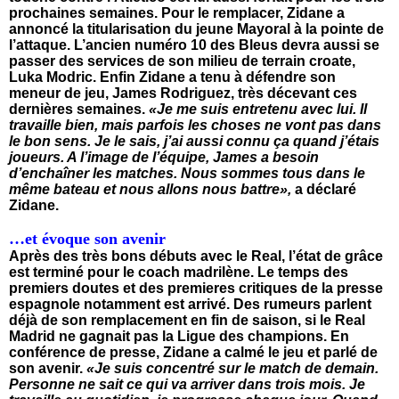
prochaines semaines. Pour le remplacer, Zidane a
annoncé la titularisation du jeune Mayoral à la pointe de
l’attaque. L’ancien numéro 10 des Bleus devra aussi se
passer des services de son milieu de terrain croate,
Luka Modric. Enfin Zidane a tenu à défendre son
meneur de jeu, James Rodriguez, très décevant ces
dernières semaines.
«Je me suis entretenu avec lui. Il
travaille bien, mais parfois les choses ne vont pas dans
le bon sens. Je le sais, j’ai aussi connu ça quand j’étais
joueurs. A l’image de l’équipe, James a besoin
d’enchaîner les matches. Nous sommes tous dans le
même bateau et nous allons nous battre»,
a déclaré
Zidane.
…et évoque son avenir
Après des très bons débuts avec le Real, l’état de grâce
est terminé pour le coach madrilène. Le temps des
premiers doutes et des premieres critiques de la presse
espagnole notamment est arrivé. Des rumeurs parlent
déjà de son remplacement en fin de saison, si le Real
Madrid ne gagnait pas la Ligue des champions. En
conférence de presse, Zidane a calmé le jeu et parlé de
son avenir.
«Je suis concentré sur le match de demain.
Personne ne sait ce qui va arriver dans trois mois. Je