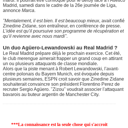
mardi. Il pourrait être convoqué pour le derby face à l’Atlético
Madrid, samedi dans le cadre de la 26e journée de Liga,
annonce
Marca
.
"Mentalement, il est bien. Il est beaucoup mieux
, avait confié
Zinedine Zidane, son entraîneur, en conférence de presse.
L’idée est qu’il poursuive son programme de récupération et
qu’il revienne avec nous mardi".
Un duo Agüero-Lewandowski au Real Madrid ?
Le Real Madrid prépare déjà le prochain exercice. Cet été,
le club merengue aimerait frapper un grand coup en attirant
un ou plusieurs attaquants de classe mondiale.
Alors que la piste menant à Robert Lewandowski, l'avant-
centre polonais du Bayern Munich, est évoquée depuis
plusieurs semaines, ESPN croit savoir que Zinedine Zidane
souhaiterait convaincre son président Florentino Perez de
recruter Sergio Agüero. "Zizou" voudrait associer l'attaquant
bavarois au buteur argentin de Manchester City.
***La connaissance est la seule chose qui s'accroit