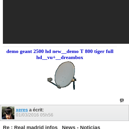
demo geant 2500 hd new__demo T 800 tiger full
hd__vu+__dreambox
xeres
a écrit:
01/03/2016
05h56
Re : Real madrid infos_ News - Noticias