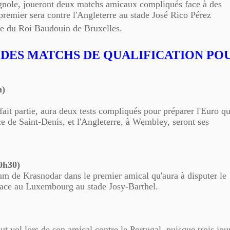
pagnole, joueront deux matchs amicaux compliqués face à des
premier sera contre l'Angleterre au stade José Rico Pérez
ade du Roi Baudouin de Bruxelles.
 DES MATCHS DE QUALIFICATION PO
h)
fait partie, aura deux tests compliqués pour préparer l'Euro qu
e de Saint-Denis, et l'Angleterre, à Wembley, seront ses
0h30)
m de Krasnodar dans le premier amical qu'aura à disputer le
 face au Luxembourg au stade Josy-Barthel.
t vol lors de son amical contre le Portugal, puisque trois jou