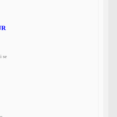
UR
i se
rs