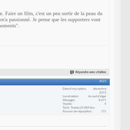
. Faire un film, c'est un peu sortir de la peau du
i m'a passionné. Je pense que les supporters vont
moments".
Répondre avec citation
#323
Date d'inscription
décembre
2012
Localisation
Au sud d'alger
Messages
8 671
Thanks
4
Total, Thanks 20 889 fois
Pouvoir de réputation
175