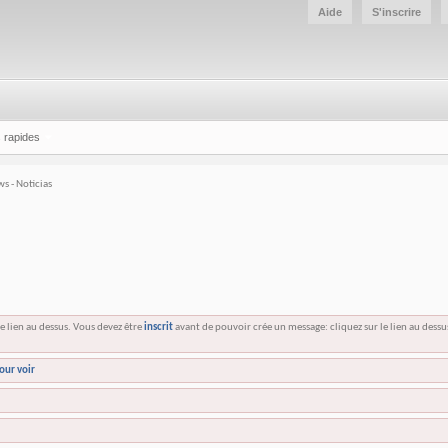
Aide
S'inscrire
 rapides
s - Noticias
e lien au dessus. Vous devez être
inscrit
avant de pouvoir crée un message: cliquez sur le lien au dess
our voir