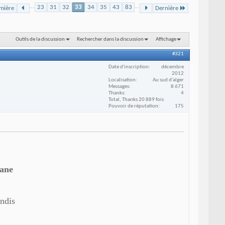
...
23
31
32
33
34
35
43
83
...
mière
Dernière
Outils de la discussion
Rechercher dans la discussion
Affichage
#321
Date d'inscription
décembre
2012
Localisation
Au sud d'alger
Messages
8 671
Thanks
4
Total, Thanks 20 889 fois
Pouvoir de réputation
175
rane
andis