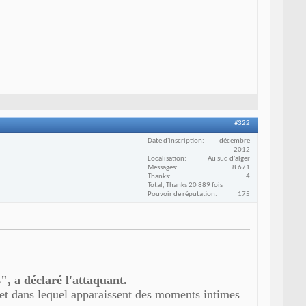
#322
Date d'inscription
décembre
2012
Localisation
Au sud d'alger
Messages
8 671
Thanks
4
Total, Thanks 20 889 fois
Pouvoir de réputation
175
, a déclaré l'attaquant.
 et dans lequel apparaissent des moments intimes