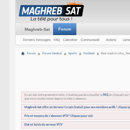
Forum
Maghreb-Sat
Derniers messages
FAQ
Calendrier
Communauté
Actions
Liens
Forum
Forum Général
Sports
Football
Real madrid infos_ New
Si ceci est votre première visite, n'oubliez pas de consulter la
FAQ
en cliquant sur l
que vous voulez visiter depuis la liste ci-dessous.
Maghreb-Sat offre un Serveur Cccam Gratuit pour ses membres actifs ! cliquez p
Prix et moyens de s'abonner IPTV! Cliquez pour voir
Etat et Suivis du serveur IPTV